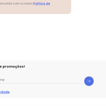
 concorda com a nossa
Política de
N/D*
N/D*
N/D*
N/D*
N/D*
N/D*
N/D*
 e promoções!
one
cidade