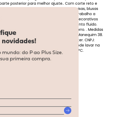
 parte posterior para melhor ajuste.. Com corte reto e
 a silhueta e combina facilmente com camisas, blusas
cados. É uma peça coringa que transita do trabalho a
 sofisticação.. . Cintura alta com botões decorativos
teriores funcionais. Modelagem reta e caimento fluido.
 Alfaiataria Bege
isticado. Elástico posterior no cós. Possui forro. . Medidas
usto 83cm | Cintura 63cm | Quadril 97cm | Manequim 38.
 70% Viscose, 30% Linho. Forro: 100% Poliéster. CNPJ:
sil Cuidado para conservação do produto: Pode lavar na
emperatura máxima da base do ferro a 110°C.
... Ver mais detalhes