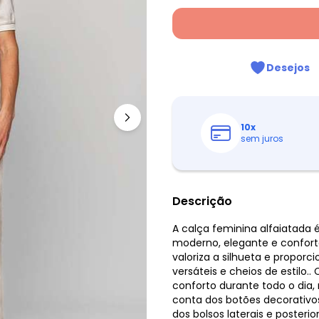
Desejos
10
x
sem juros
Descrição
A calça feminina alfaiatada 
moderno, elegante e confortá
valoriza a silhueta e propor
versáteis e cheios de estilo
conforto durante todo o dia,
conta dos botões decorativo
dos bolsos laterais e poster