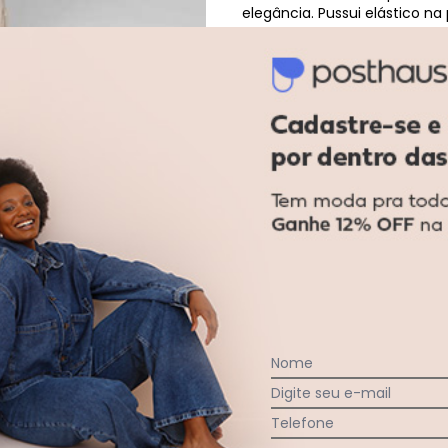
elegância. Pussui elástico na
barra ampla, a calça alonga
de tecido leve ou tricôs deli
ocasiões especiais com muita
(fake). Bolsos laterais e pos
Salvatore Fashion - Calça Reta Lisa
Tecido leve, confortável e sof
da modelo: Altura 1,72cm | B
Modelo veste P. . Composição:
02.981.676/0001-39 País: Bra
máquina, processo normal. T
Nome
Digite seu e-mail
Telefone