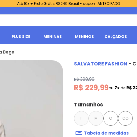
Até 10x + Frete Grátis R$249 Brasil - cupom ANTECIPADO
PLUS SIZE
MENINAS
MENINOS
CALÇADOS
ia Bege
SALVATORE FASHION
-
C
R$ 309,99
R$ 229,99
7x
R$ 3
ou
de
Tamanhos
P
M
G
GG
Tabela de medidas