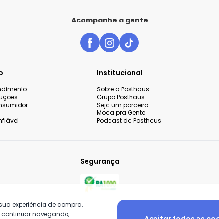
Acompanhe a gente
o
Institucional
endimento
Sobre a Posthaus
luções
Grupo Posthaus
nsumidor
Seja um parceiro
Moda pra Gente
fiável
Podcast da Posthaus
Segurança
 sua experiência de compra,
o continuar navegando,
Aceitar todos os co