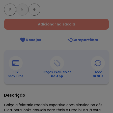
P
M
G
Adicionar na sacola
Desejos
Compartilhar
10
x
Preços
Exclusivos
Troca
sem juros
no App
Grátis
Descrição
Calça alfaiataria modelo esportiva com elástico no cós
Dica: para looks casuais com tênis e uma blusa já esta