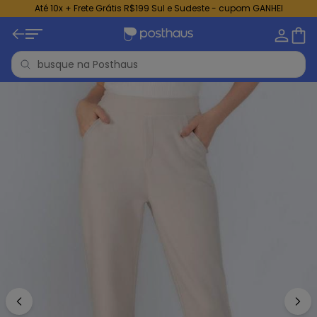
Até 10x + Frete Grátis R$199 Sul e Sudeste - cupom GANHEI