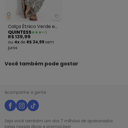
Quintess - Calça Étnico Verde 
Calça Étnico Verde em
QUINTESS
Malha de Viscose
R$ 139,99
ou
4x
de
R$ 34,99
sem
juros
Você também pode gostar
Acompanhe a gente
Seja você também um dos 7 milhões de apaixonados
pelas nossas dicas e promoções!