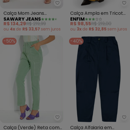
Sawary Jeans - Calça Mom Jea
En
Calça Mom Jeans
Calça Ampla em Tricot
SAWARY JEANS
ENFIM
(Vermelha) Sawary
(Amarelo Mostarda)
R$ 134,29
R$ 219,99
R$ 98,55
R$ 219,00
ou
4x
de
R$ 33,57
sem
juros
ou
3x
de
R$ 32,85
sem
juros
-50%
-40%
Sawary Jeans - Calça (Verde) 
Ma
Calça (Verde) Reta com
Calça Alfaiaria em