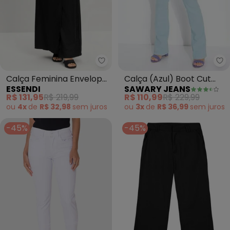
Sa
Essendi - Calça Feminina Envel
Calça (Azul) Boot Cut
Calça Feminina Envelope
SAWARY JEANS
ESSENDI
Sawary
Sarjada (Preto)
R$ 110,99
R$ 229,99
R$ 131,95
R$ 219,99
ou
3x
de
R$ 36,99
sem
juros
ou
4x
de
R$ 32,98
sem
juros
-45%
-45%