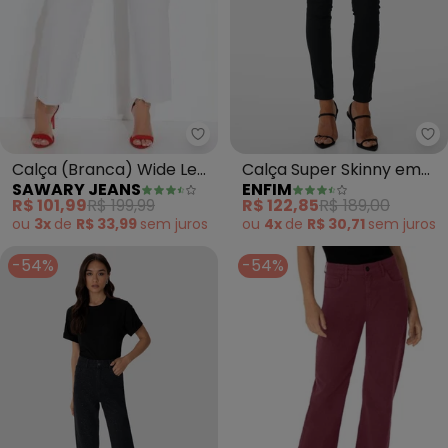
Sawary Jeans - Calça (Branca)
En
Calça (Branca) Wide Leg
Calça Super Skinny em
SAWARY JEANS
ENFIM
Cropped Sawary
Sarja (Preto)
R$ 101,99
R$ 199,99
R$ 122,85
R$ 189,00
ou
3x
de
R$ 33,99
sem
juros
ou
4x
de
R$ 30,71
sem
juros
-54%
-54%