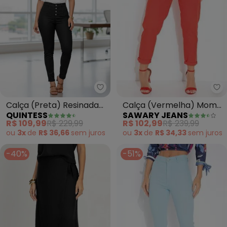
Sa
Quintess - Calça (Preta) Resin
Calça (Vermelha) Mom
Calça (Preta) Resinada
SAWARY JEANS
QUINTESS
Jeans Sawary
com Detalhes no Cós
R$ 102,99
R$ 239,99
R$ 109,99
R$ 229,99
ou
3x
de
R$ 34,33
sem
juros
ou
3x
de
R$ 36,66
sem
juros
-40%
-51%