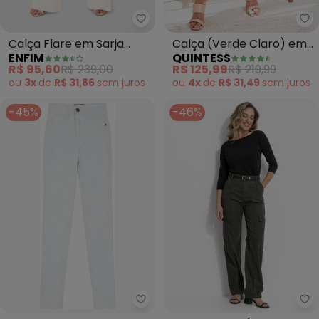
Enfim - Calça Flare em Sarja Cin
Qu
Calça Flare em Sarja
Calça (Verde Claro) em
ENFIM
QUINTESS
Cintura Alta (Off White)
Sarja
R$ 95,60
R$ 239,00
R$ 125,99
R$ 219,99
ou
3x
de
R$ 31,86
sem
juros
ou
4x
de
R$ 31,49
sem
juros
-45%
-46%
Enfim - Calça Super Skinny em 
Qu