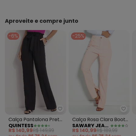
Aproveite e compre junto
-6%
-25%
Quintess - Calça Pantalona Pre
Sawar
Calça Pantalona Preta
Calça Rosa Clara Boot
QUINTESS
SAWARY JEANS
Clochard com Faixa
Cut Sawary
R$ 140,99
R$ 149,99
R$ 140,99
R$ 189,99
ou
4x
de
R$ 35,24
sem