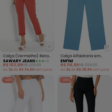
Sawary Jeans - Calça (Vermelh
En
Calça (Vermelha) Reta
Calça Alfaiataria em
SAWARY JEANS
ENFIM
com Bolsos Sawary
Viscose Sarjada (Azul
R$ 103,99
R$ 209,99
R$ 116,55
R$ 259,00
Claro)
ou
3x
de
R$ 34,66
sem
juros
ou
3x
de
R$ 38,85
sem
juros
-49%
-35%