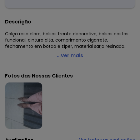
Descrição
Calça rosa claro, bolsos frente decorativo, bolsos costas
funcional, cintura alta, comprimento cigarrete,
fechamento em botão e zíper, material sarja resinada.
Quintess - Calça Rosa Claro em Sarja Resinada
...Ver mais
Código do produto: 3694247
Modelagem: Justa
Fotos das Nossas Clientes
Complemento: Bolso decorativo;Bolso;
Cintura: Alta
Comprimento: Cigarrete
Fechamento: Em botão e zíper
Material: Sarja Resinada
Estação: Ano Inteiro
Situação de Uso: Trabalho
Composição Material: 69% Algodão, 29% Poliéster, 2%
Elastano
Ver todas as avaliações