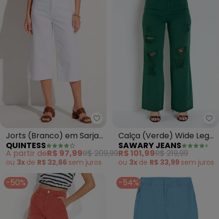
Sa
Quintess - Jorts (Branco) em S
Calça (Verde) Wide Leg
Jorts (Branco) em Sarja
SAWARY JEANS
QUINTESS
com Bolsos Sawary
com Bolsos
R$ 101,99
R$ 219,99
A partir de
R$ 97,99
R$ 209,99
ou
3x
de
R$ 33,99
sem
juros
ou
3x
de
R$ 32,66
sem
juros
-50%
-54%