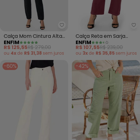
Enfim - Calça Mom Cintura Alta
En
Calça Mom Cintura Alta
Calça Reta em Sarja
ENFIM
ENFIM
com Glitter (Preto)
Cintura Alta (Bordô)
R$ 125,55
R$ 279,00
R$ 107,55
R$ 239,00
ou
4x
de
R$ 31,38
sem
juros
ou
3x
de
R$ 35,85
sem
juros
-60%
-42%