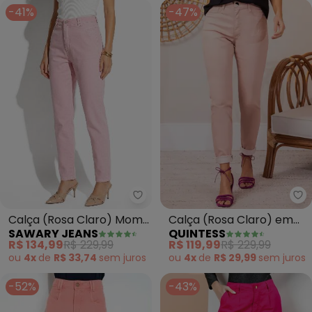
-41%
-47%
Sawary Jeans - Calça (Rosa Cl
Qu
Calça (Rosa Claro) Mom
Calça (Rosa Claro) em
SAWARY JEANS
QUINTESS
Jeans
Sarja Resinada
R$ 134,99
R$ 229,99
R$ 119,99
R$ 229,99
ou
4x
de
R$ 33,74
sem
juros
ou
4x
de
R$ 29,99
sem
juros
-52%
-43%