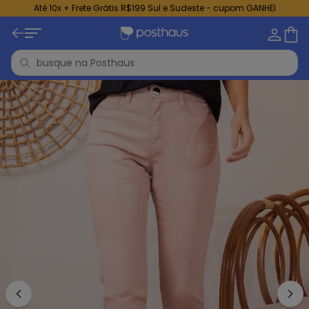
Até 10x + Frete Grátis R$199 Sul e Sudeste - cupom GANHEI