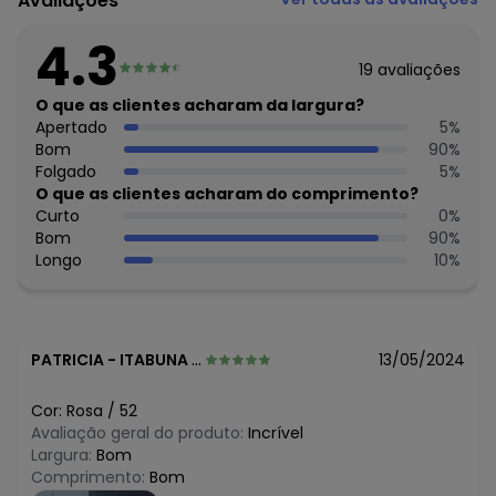
Avaliações
Histórico de preços
O preço apresentado abaixo é o menor oferecido em
4.3
algum dia do mês, para o menor tamanho disponível.
19
avaliações
N/D*
agosto/2026
R$ 99,99
O que as clientes acharam da largura?
julho/2026
R$ 79,99
Apertado
5
%
junho/2026
R$ 89,99
Bom
90
%
maio/2026
R$ 99,99
Folgado
5
%
abril/2026
R$ 99,99
O que as clientes acharam do comprimento?
março/2026
R$ 128,99
Curto
0
%
fevereiro/2026
Bom
90
%
Longo
10
%
PATRICIA
-
ITABUNA - BA
13/05/2024
Cor:
Rosa
/
52
Avaliação geral do produto:
Incrível
Largura:
Bom
Comprimento:
Bom