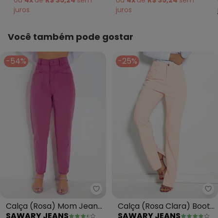
ou
4x
de
R$ 35,24
sem
juros
juros
Você também pode gostar
-54%
-25%
Sawary Jeans - Calça (Rosa) 
Sa
Calça (Rosa) Mom Jeans
Calça (Rosa Clara) Boot
SAWARY JEANS
SAWARY JEANS
com Bolsos Sawary
Cut Sawary