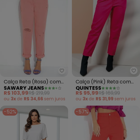
Sawary Jeans - Calça Reta (Ro
Qu
Calça Reta (Rosa) com
Calça (Pink) Reta com
SAWARY JEANS
QUINTESS
Destroyed Sawary
Pregas e Bolsos
R$ 103,99
R$ 219,99
R$ 95,99
R$ 169,99
ou
3x
de
R$ 34,66
sem
juros
ou
3x
de
R$ 31,99
sem
juros
-52%
-57%