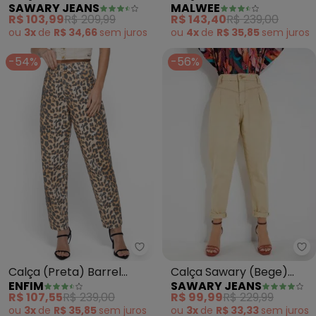
SAWARY JEANS
MALWEE
Bolsos Sawary
Algodão Sarjado (Azul
R$ 103,99
R$ 209,99
R$ 143,40
R$ 239,00
Marinho)
ou
3x
de
R$ 34,66
sem
juros
ou
4x
de
R$ 35,85
sem
juros
-54%
-56%
Sa
Enfim - Calça (Preta) Barrel Ani
Calça Sawary (Bege)
Calça (Preta) Barrel
SAWARY JEANS
ENFIM
Mom Jeans com Bolsos
Animal Print
R$ 99,99
R$ 229,99
R$ 107,55
R$ 239,00
ou
3x
de
R$ 33,33
sem
juros
ou
3x
de
R$ 35,85
sem
juros