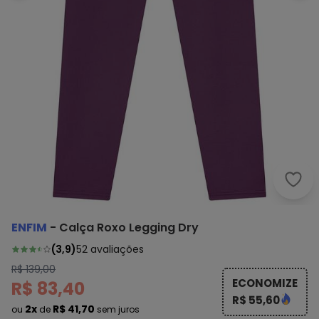
Enfi
ENFIM
-
Calça Roxo Legging Dry
(
3,9
)
52
avaliações
R$ 139,00
ECONOMIZE
R$ 83,40
R$ 55,60
2x
R$ 41,70
ou
de
sem juros