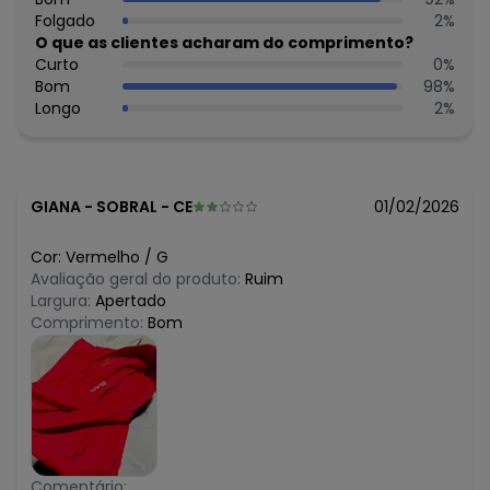
março/2026
N/D*
Folgado
2
%
fevereiro/2026
O que as clientes acharam do comprimento?
Curto
0
%
Bom
98
%
Longo
2
%
GIANA
-
SOBRAL - CE
01/02/2026
Cor:
Vermelho
/
G
Avaliação geral do produto:
Ruim
Largura:
Apertado
Comprimento:
Bom
Comentário: