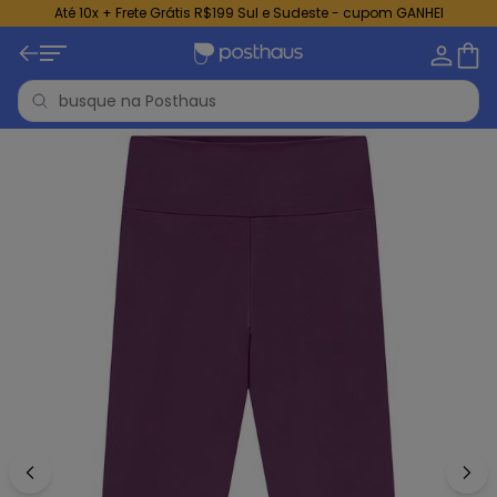
Até 10x + Frete Grátis R$199 Sul e Sudeste - cupom GANHEI