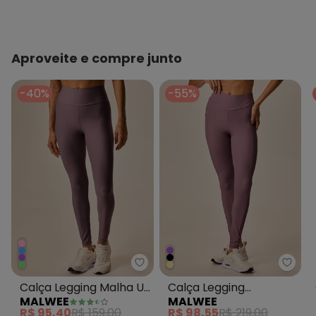
Aproveite e compre junto
-40%
-55%
Malwee - Calça Legging Malha 
Malw
Calça Legging Malha Uv
Calça Legging
MALWEE
MALWEE
com Bolso Active
Creponada com Bolso
R$ 95,40
R$ 159,00
R$ 98,55
R$ 219,00