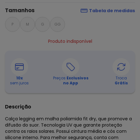
Tamanhos
Tabela de medidas
P
M
G
GG
Produto indisponível
10
x
Preços
Exclusivos
Troca
sem juros
no App
Grátis
Descrição
Calça legging em malha poliamida fit dry, que promove a
difusão do suor. Tecnologia UV que garante proteção
contra os raios solares. Possui cintura média e cós com
silicone interno. Para melhor segurança, conta com