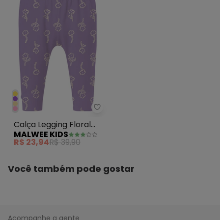
Malwee Kids - Calça Legging Flo
Calça Legging Floral
MALWEE KIDS
Lavanda
R$ 23,94
R$ 39,90
Você também pode gostar
Acompanhe a gente