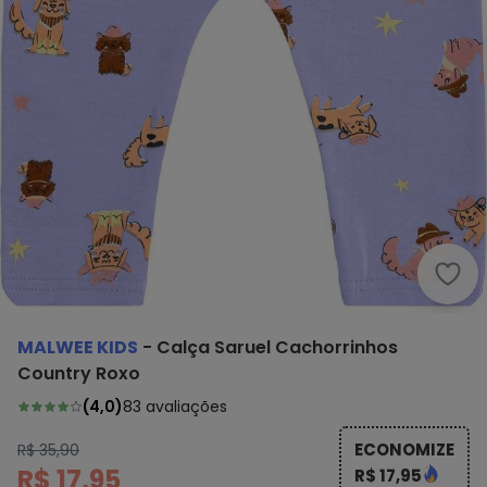
Malw
MALWEE KIDS
-
Calça Saruel Cachorrinhos
Country Roxo
(
4,0
)
83
avaliações
ECONOMIZE
R$ 35,90
R$ 17,95
R$ 17,95