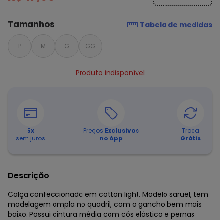
Tamanhos
Tabela de medidas
P
M
G
GG
Produto indisponível
5
x
Preços
Exclusivos
Troca
sem juros
no App
Grátis
Descrição
Calça confeccionada em cotton light. Modelo saruel, tem
modelagem ampla no quadril, com o gancho bem mais
baixo. Possui cintura média com cós elástico e pernas