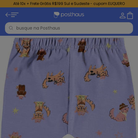
Até 10x + Frete Grátis R$199 Sul e Sudeste - cupom EUQUERO