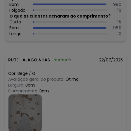
N/D*
Bom
98
%
abril/2026
N/D*
Folgado
1
%
março/2026
R$ 17,95
O que as clientes acharam do comprimento?
fevereiro/2026
Curto
1
%
Bom
98
%
Longo
1
%
RUTE
-
ALAGOINHAS - BA
22/07/2025
Cor:
Bege
/
G
Avaliação geral do produto:
Ótimo
Largura:
Bom
Comprimento:
Bom