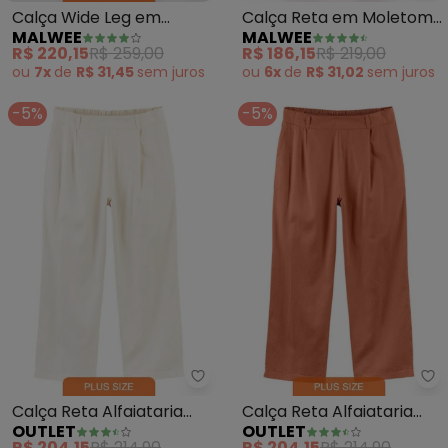
Calça Wide Leg em
Calça Reta em Moletom
MALWEE
MALWEE
Airflow Plus (Verde
Plus (Marrom)
R$ 220,15
R$ 259,00
R$ 186,15
R$ 219,00
Petróleo)
ou
7x
de
R$ 31,45
sem
juros
ou
6x
de
R$ 31,02
sem
juros
-5%
-5%
Outlet - Calça Reta Alfaiataria 
Ou
Calça Reta Alfaiataria
Calça Reta Alfaiataria
OUTLET
OUTLET
Adulto Plus Size (Branco)
Adulto Plus Size
R$ 204,15
R$ 214,90
R$ 204,15
R$ 214,90