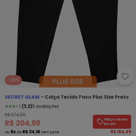
Secr
-25%
SECRET GLAM
-
Calça Tecido Favo Plus Size Preto
(
3,2
)
5
avaliações
R$ 274,99
PREÇO AGORA
R$ 204,99
NO APP
6x
R$ 34,16
R$ 184,49
ou
de
sem juros