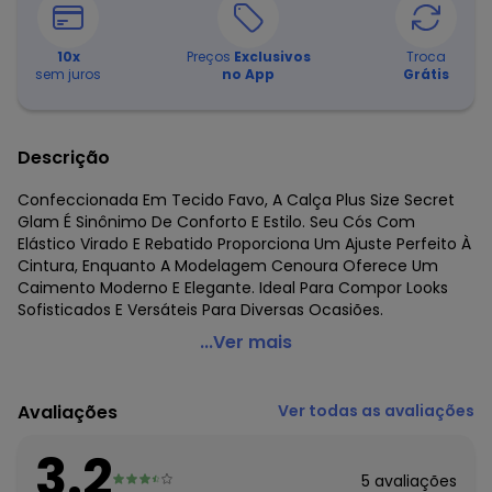
10
x
Preços
Exclusivos
Troca
sem juros
no App
Grátis
Descrição
Confeccionada Em Tecido Favo, A Calça Plus Size Secret
Glam É Sinônimo De Conforto E Estilo. Seu Cós Com
Elástico Virado E Rebatido Proporciona Um Ajuste Perfeito À
Cintura, Enquanto A Modelagem Cenoura Oferece Um
Caimento Moderno E Elegante. Ideal Para Compor Looks
Sofisticados E Versáteis Para Diversas Ocasiões.
Secret Glam - Calça Tecido Favo Plus Size Preto
...Ver mais
Código do produto: 7457550
Fornecedor: ROVITEX IND E COM DE MALHAS LTDA / CNPJ
Avaliações
Ver todas as avaliações
79.233.672/0010-98
Feito: Paraguai
3.2
Cuidados para conservação do produto: Lavar à mão.
5
avaliações
Não usar alvejante.