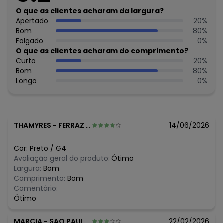
Não usar secadora.
O que as clientes acharam da largura?
Secar na sombra.
Apertado
20
%
Não passar.
Bom
80
%
Não lavar a seco.
Folgado
0
%
Tecido: Tecido Favo
O que as clientes acharam do comprimento?
Composição: Peca Total 90% Viscose 10% Poliester
Curto
20
%
Bom
80
%
Histórico de preços
Longo
0
%
O preço apresentado abaixo é o menor oferecido em
algum dia do mês, para o menor tamanho disponível.
N/D*
agosto/2026
N/D*
julho/2026
THAMYRES
-
FERRAZ DE VASCONCELOS - SP
14/06/2026
N/D*
junho/2026
N/D*
maio/2026
Cor:
Preto
/
G4
R$ 204,99
abril/2026
Avaliação geral do produto:
Ótimo
R$ 135,49
março/2026
Largura:
Bom
R$ 135,49
fevereiro/2026
Comprimento:
Bom
Comentário:
Ótimo
MARCIA
-
SAO PAULO - SP
22/02/2026