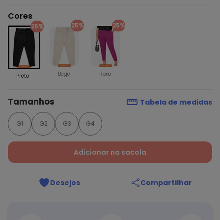
Cores
25%
25%
25%
Bege
Roxo
Preto
Tamanhos
Tabela de medidas
G1
G2
G3
G4
Adicionar na sacola
Desejos
Compartilhar