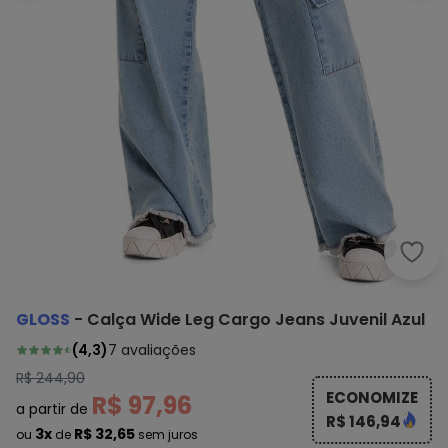
Glos
GLOSS
-
Calça Wide Leg Cargo Jeans Juvenil Azul
(
4,3
)
7
avaliações
R$ 244,90
ECONOMIZE
R$ 97,96
a partir de
R$ 146,94
3x
R$ 32,65
ou
de
sem juros