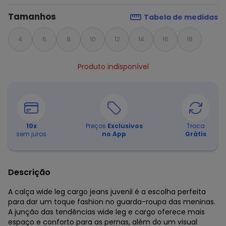
Tamanhos
Tabela de medidas
4
6
8
10
12
14
16
18
Produto indisponível
10
x
Preços
Exclusivos
Troca
sem juros
no App
Grátis
Descrição
A calça wide leg cargo jeans juvenil é a escolha perfeita
para dar um toque fashion no guarda-roupa das meninas.
A junção das tendências wide leg e cargo oferece mais
espaço e conforto para as pernas, além do um visual