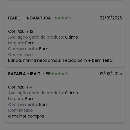
Composição: 100% algodão
Histórico de preços
IZABEL
-
INDAIATUBA - SP
22/01/2025
O preço apresentado abaixo é o menor oferecido em
algum dia do mês, para o menor tamanho disponível.
Cor:
Azul
/
12
N/D*
agosto/2026
Avaliação geral do produto:
Ótimo
N/D*
julho/2026
Largura:
Bom
N/D*
junho/2026
Comprimento:
Bom
N/D*
maio/2026
Comentário:
N/D*
abril/2026
É linda, minha neta amou! Tecido bom e bem feita.
N/D*
março/2026
N/D*
fevereiro/2026
RAFAELA
-
IBAITI - PR
02/03/2025
Cor:
Azul
/
4
Avaliação geral do produto:
Ótimo
Largura:
Bom
Comprimento:
Bom
Comentário:
a melhor compra