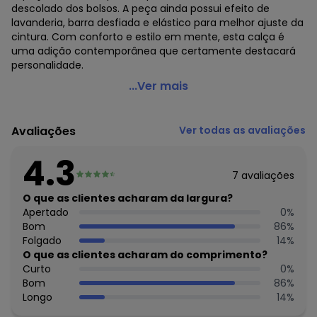
descolado dos bolsos. A peça ainda possui efeito de
lavanderia, barra desfiada e elástico para melhor ajuste da
cintura. Com conforto e estilo em mente, esta calça é
uma adição contemporânea que certamente destacará
personalidade.
Gloss - Calça Wide Leg Cargo Jeans Juvenil Azul
...Ver mais
Código do produto: 7286042
Modelagem: Ampla
Avaliações
Ver todas as avaliações
Comprimento: Longo
Forro: Não
4.3
Cinto: Não acompanha
7
avaliações
Cintura: Média
Fornecedor: MALHARIA CRISTINA LTDA / CNPJ
O que as clientes acharam da largura?
82.663.337/0001-43
Apertado
0
%
Feito: no Brasil
Bom
86
%
Cuidados para conservação do produto: TEMPERATURA
Folgado
14
%
MÁXIMA DE LAVAGEM 40ºC PROCESSO NORMAL. LAVAR COM
O que as clientes acharam do comprimento?
CORES SEMELHANTES. NÃO ALVEJAR. SECAGEM EM TAMBOR.
Curto
0
%
TEMP DE EXAUSTÃO MÁXIMA 60ºC. TEMP MÁXIMA DA BASE DO
Bom
86
%
FERRO DE 200ºC. NÃO LIMPAR A SECO.
Longo
14
%
Tecido: Jeans