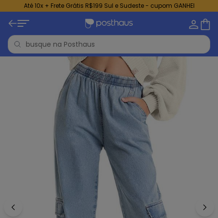
Até 10x + Frete Grátis R$199 Sul e Sudeste - cupom GANHEI