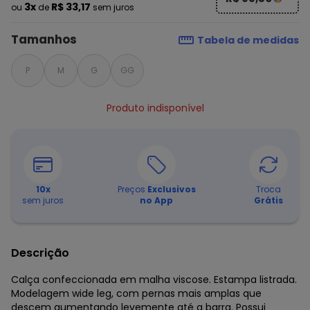
3x
R$ 33,17
ou
de
sem juros
Tamanhos
Tabela de medidas
P
M
G
GG
Produto indisponível
10
x
Preços
Exclusivos
Troca
sem juros
no App
Grátis
Descrição
Calça confeccionada em malha viscose. Estampa listrada.
Modelagem wide leg, com pernas mais amplas que
descem aumentando levemente até a barra. Possui