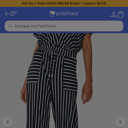
Até 10x + Frete Grátis R$249 Brasil - cupom 8DO8