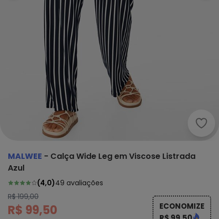
Malw
MALWEE
-
Calça Wide Leg em Viscose Listrada
Azul
(
4,0
)
49
avaliações
R$ 199,00
ECONOMIZE
R$ 99,50
R$ 99,50