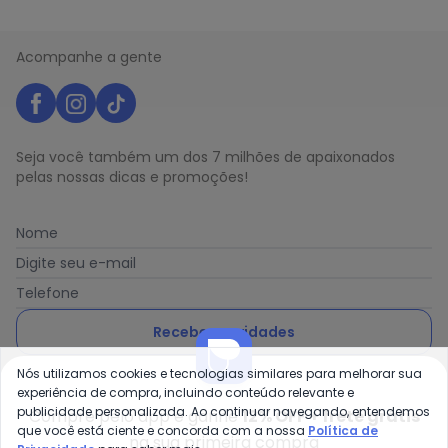
Acompanhe a gente
Seja você também um dos 7 milhões de apaixonados
pelas nossas dicas e promoções!
Nome
Digite seu e-mail
Telefone
Receber novidades
Nós utilizamos cookies e tecnologias similares para melhorar sua
Ao enviar o cadastro, você concorda com a nossa
Política
experiência de compra, incluindo conteúdo relevante e
de Privacidade
publicidade personalizada. Ao continuar navegando, entendemos
Compre pelo app e ganhe
12% OFF + frete grátis
que você está ciente e concorda com a nossa
Política de
na sua primeira compra