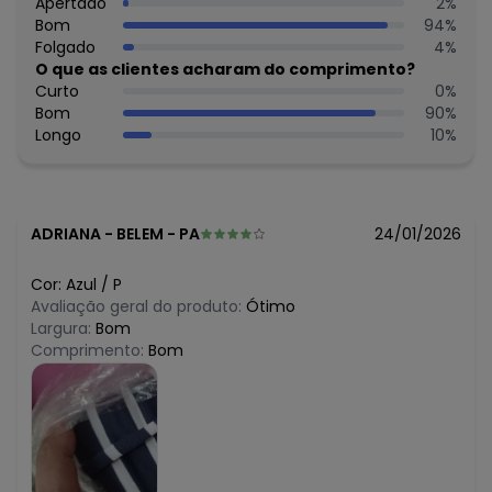
N/D*
Apertado
2
%
abril/2026
R$ 59,7
Bom
94
%
março/2026
R$ 59,7
Folgado
4
%
fevereiro/2026
O que as clientes acharam do comprimento?
Curto
0
%
Bom
90
%
Longo
10
%
ADRIANA
-
BELEM - PA
24/01/2026
Cor:
Azul
/
P
Avaliação geral do produto:
Ótimo
Largura:
Bom
Comprimento:
Bom