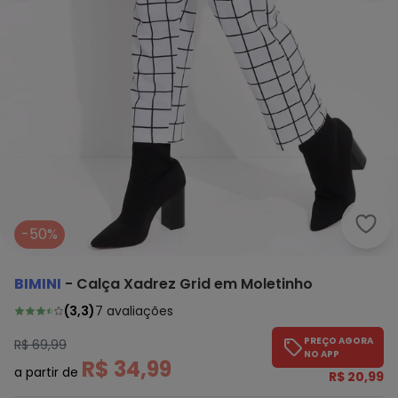
Bimi
-50%
BIMINI
-
Calça Xadrez Grid em Moletinho
(
3,3
)
7
avaliações
PREÇO AGORA
R$ 69,99
NO APP
R$ 34,99
a partir de
R$ 20,99