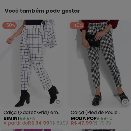
Você também pode gostar
-50%
-40%
Mo
Bimini - Calça (Xadrez Grid) em
Calça (Pied de Poule
Calça (Xadrez Grid) em
MODA POP
BIMINI
P&B) em Poliviscose
Moletinho
R$ 47,99
R$ 79,99
A partir de
R$ 34,99
R$ 69,99