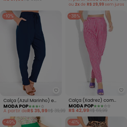
Vermelho)
ou
2x
de
R$ 29,99
sem
juros
-10%
-38%
Mo
Moda Pop - Calça (Azul Marinh
Calça (Xadrez) com
Calça (Azul Marinho) em
MODA POP
MODA POP
Bolsos Funcionais e
Malha
R$ 42,99
R$ 69,99
A partir de
R$ 35,99
R$ 39,99
Pregas
-49%
-41%