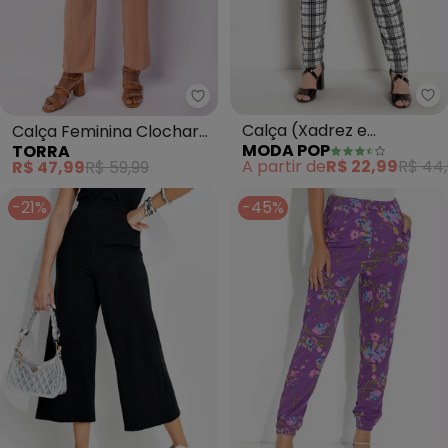
Mo
Torra - Calça Feminina Clochar
Calça (Xadrez e
Calça Feminina Clochard
MODA POP
TORRA
Branca)Com Faixa na
Viscose (Rosê)
A partir de
R$ 22,99
R$ 44
R$ 47,99
R$ 59,99
Cintura
-21%
-45%