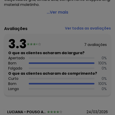
material moletinho.
Bimini - Calça Xadrez Grid em Moletinho
...Ver mais
Código do produto: 3734664
Cintura: Alta
Avaliações
Ver todas as avaliações
Comprimento: Cropped long
Material: Moletinho
3.3
Estação: Ano Inteiro
7
avaliações
Situação de Uso: Casual
Composição Material: 100% Algodão
O que as clientes acharam da largura?
Apertado
0
%
Histórico de preços
Bom
100
%
Folgado
0
%
O preço apresentado abaixo é o menor oferecido em
O que as clientes acharam do comprimento?
algum dia do mês, para o menor tamanho disponível.
Curto
0
%
N/D*
agosto/2026
Bom
100
%
R$ 39,99
julho/2026
Longo
0
%
R$ 34,99
junho/2026
R$ 39,99
maio/2026
R$ 39,99
abril/2026
R$ 44,99
março/2026
R$ 34,99
fevereiro/2026
LUCIANA
-
POUSO ALEGRE - MG
24/03/2026