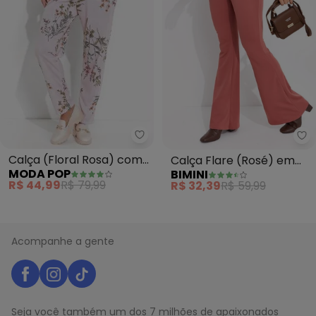
Moda Pop - Calça (Floral Rosa)
Bi
Calça (Floral Rosa) com
Calça Flare (Rosé) em
MODA POP
BIMINI
Bolsos Funcionais
Malha Crepe
R$ 44,99
R$ 79,99
R$ 32,39
R$ 59,99
Acompanhe a gente
Seja você também um dos 7 milhões de apaixonados