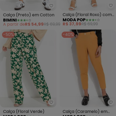
Mo
Bimini - Calça (Preto) em Cott
Calça (Floral Roxo) com
Calça (Preto) em Cotton
MODA POP
BIMINI
Bolsos Funcionais
R$ 37,99
R$ 69,99
A partir de
R$ 54,99
R$ 69,99
-50%
-40%
Moda Pop - Calça (Floral Verde
Mo
Calça (Floral Verde)
Calça (Caramelo) em