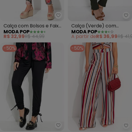
Moda Pop - Calça com Bolsos e 
Mo
Calça com Bolsos e Faixa
Calça (Verde) com
MODA POP
MODA POP
(Floral Bege)
Bolsos
R$ 32,99
R$ 44,99
A partir de
R$ 36,99
R$ 41,
-50%
-50%
Moda Pop - Calça (Preta) com
Mo