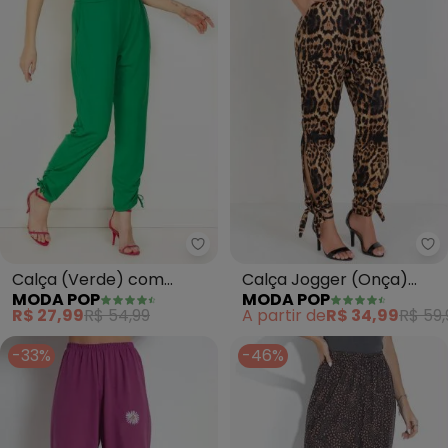
Moda Pop - Calça (Verde) com 
Mo
Calça (Verde) com
Calça Jogger (Onça)
MODA POP
MODA POP
Franzidos e Detalhes na
com Fendas e
R$ 27,99
R$ 54,99
A partir de
R$ 34,99
R$ 59,
Perna
Amarração
-33%
-46%