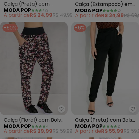
Calça (Preta) com
Calça (Estampado) em
MODA POP
MODA POP
Regulagem na Barra
Malha
A partir de
R$ 24,99
R$ 49,99
A partir de
R$ 34,99
R$ 69,
-50%
-6%
Moda Pop - Calça (Floral) com B
Mo
Calça (Floral) com Bolsos
Calça (Preta) com Bolsos
MODA POP
MODA POP
e Cintura Alta
Funcionais
A partir de
R$ 29,99
R$ 59,99
A partir de
R$ 55,99
R$ 59,