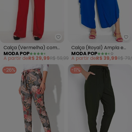
Moda Pop - Calça (Vermelha) co
Mo
Calça (Vermelha) com
Calça (Royal) Ampla e
MODA POP
MODA POP
Cintura Alta e Bolsos
Cintura Alta
A partir de
R$ 29,99
R$ 59,99
A partir de
R$ 39,99
R$ 79,
-26%
-11%