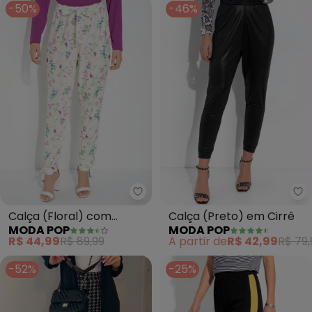
-50%
-46%
Moda Pop - Calça (Floral) com 
Mo
Calça (Floral) com
Calça (Preto) em Cirrê
MODA POP
MODA POP
Amarrações e Cintura
R$ 44,99
R$ 89,99
A partir de
R$ 42,99
R$ 79,
Alta
-52%
-25%