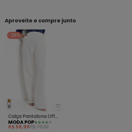
Aproveite e compre junto
-26%
Moda Pop - Calça Pantalona Off
Calça Pantalona Off
MODA POP
White com Bolsos
R$ 58,99
R$ 79,99
Funcionais