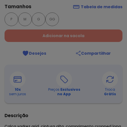
Tamanhos
Tabela de medidas
P
M
G
GG
Adicionar na sacola
Desejos
Compartilhar
10
x
Preços
Exclusivos
Troca
sem juros
no App
Grátis
Descrição
Calça xadrez grid, cintura alta, comprimento cropped long,