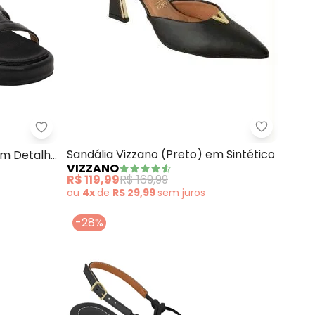
Vizzano -
ta) com Palmilha Confort
Vizzano - Sandália Vizzano (Preto) com Detalhe d
Sandália Vizzano (Preto) em Sintético
om Detalhe
VIZZANO
R$ 119,99
R$ 169,99
ou
4x
de
R$ 29,99
sem
juros
-28%