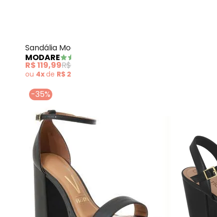
Modare - Sandá
Sandália Modare (Preto) em Sintético
Sandália V
MODARE
VIZZANO
R$ 119,99
R$ 139,99
R$ 109,99
ou
4x
de
R$ 29,99
sem
juros
ou
3x
de
R$
-35%
-13%