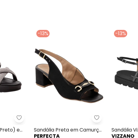
-13%
-13%
) com Adereço Dourado
Sandália Vizzano (Preto) em Sintético
Perfecta - Sandá
(Preto) em
Sandália Preta em Camurça
Sandália V
PERFECTA
VIZZANO
Sintética