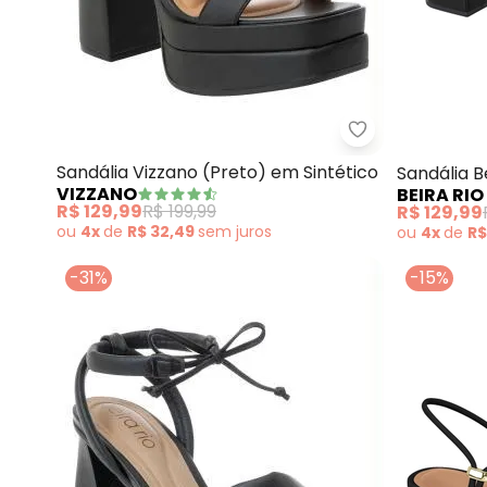
Vizzano - Sandá
Sandália Vizzano (Preto) em Sintético
Sandália B
VIZZANO
BEIRA RIO
R$ 129,99
R$ 199,99
R$ 129,99
ou
4x
de
R$ 32,49
sem
juros
ou
4x
de
R$
-31%
-15%