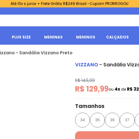
Até 10x s juros + Frete Grátis R$249 Brasil -Cupom PRORROGOU
PLUS SIZE
MENINAS
MENINOS
CALÇADOS
izzano - Sandália Vizzano Preto
VIZZANO
-
Sandália Vizz
R$ 149,99
R$ 129,99
4x
R$ 3
ou
de
Tamanhos
34
35
36
37