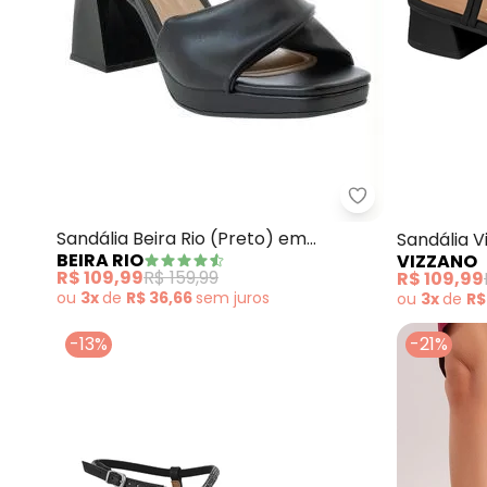
Beira Rio - San
Sandália Beira Rio (Preto) em
Sandália 
BEIRA RIO
VIZZANO
Sintético
Palmilha 
R$ 109,99
R$ 159,99
R$ 109,99
ou
3x
de
R$ 36,66
sem
juros
ou
3x
de
R$
-13%
-21%