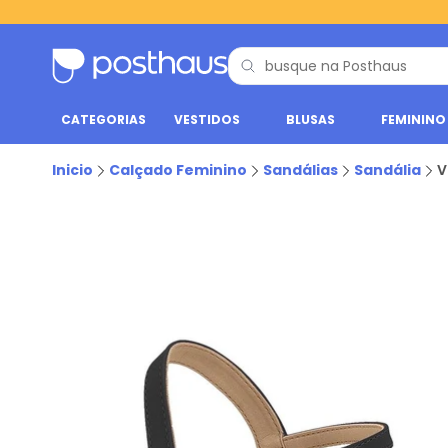
CATEGORIAS
VESTIDOS
BLUSAS
FEMININO
Inicio
Calçado Feminino
Sandálias
Sandália
V