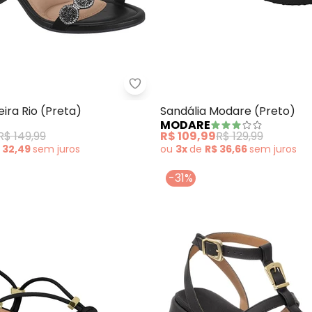
lia Vizzano (Preto) em Sintético
Beira Rio - Sandália Beira Rio (Pr
eira Rio (Preta)
Sandália Modare (Preto)
MODARE
R$ 149,99
R$ 109,99
R$ 129,99
 32,49
sem
juros
ou
3x
de
R$ 36,66
sem
juros
-31%