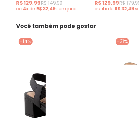
R$ 129,99
R$ 149,99
R$ 129,99
R$ 179,9
ou
4x
de
R$ 32,49
sem
juros
ou
4x
de
R$ 32,49
s
Você também pode gostar
-14%
-31%