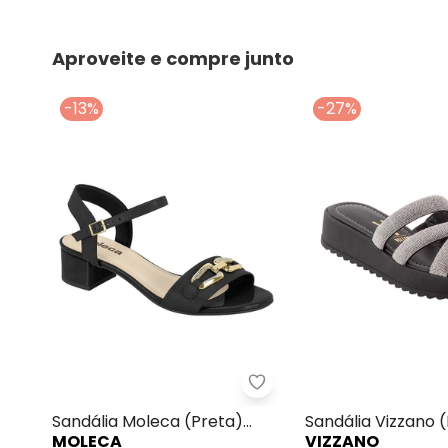
Aproveite e compre junto
-13%
-27%
Sandália Moleca (Preta
Sandália Moleca (Preta)
Sandália Vizzano 
MOLECA
VIZZANO
com Adereço Dourado
Sintético