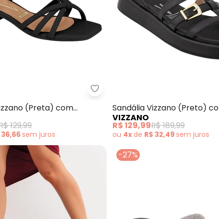
dália Beira Rio (Preto) em Sintético
Vizzano - Sandália Vizzano (Pre
Vizzano (Preta) com
Sandália Vizzano (Preto) c
VIZZANO
Confort
de Fivelas
R$ 129,99
R$ 129,99
R$ 189,99
 36,66
sem
juros
ou
4x
de
R$ 32,49
sem
juros
-27%