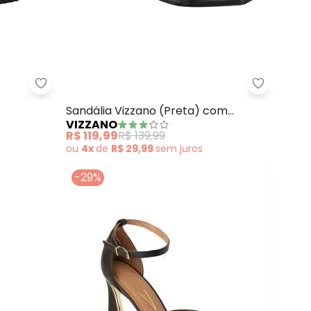
eta)
Modare - Sandália Modare (Preto)
Vizzano -
Sandália Vizzano (Preta) com
VIZZANO
Adereço Dourado
R$ 119,99
R$ 139,99
ou
4x
de
R$ 29,99
sem
juros
-29%