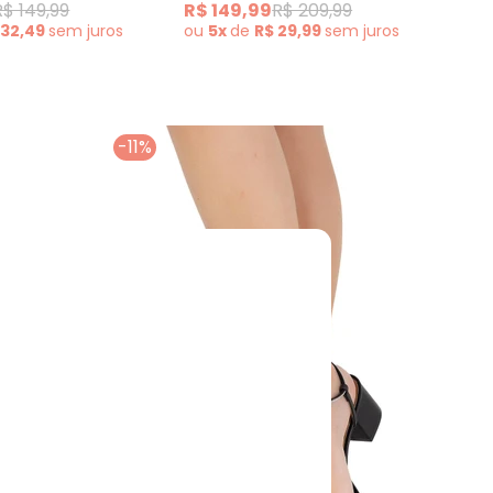
R$ 
R$ 149,99
R$ 149,99
R$ 209,99
ou
 32,49
sem
juros
ou
5x
de
R$ 29,99
sem
juros
-11%