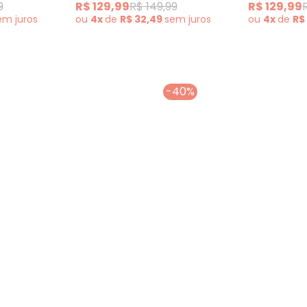
9
R$ 129,99
R$ 149,99
R$ 129,99
em
juros
ou
4x
de
R$ 32,49
sem
juros
ou
4x
de
R$
-40%