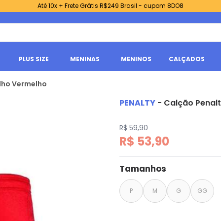
Até 10x + Frete Grátis R$249 Brasil - cupom 8DO8
PLUS SIZE
MENINAS
MENINOS
CALÇADOS
elho Vermelho
PENALTY
-
Calção Penalt
R$ 59,90
R$ 53,90
Tamanhos
P
M
G
GG