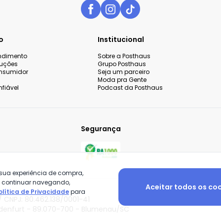
o
Institucional
endimento
Sobre a Posthaus
luções
Grupo Posthaus
nsumidor
Seja um parceiro
Moda pra Gente
fiável
Podcast da Posthaus
Segurança
 sua experiência de compra,
o continuar navegando,
Aceitar todos os co
olítica de Privacidade
para
 CNPJ: 80.462.138/0001-41
adenfurt - 89.070-700 - Blumenau/SC