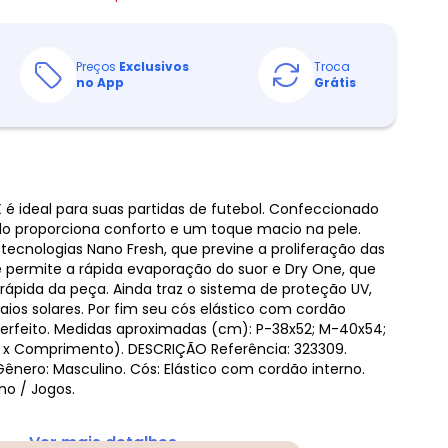
Preços
Exclusivos
Troca
no App
Grátis
 é ideal para suas partidas de futebol. Confeccionado
lo proporciona conforto e um toque macio na pele.
tecnologias Nano Fresh, que previne a proliferação das
 permite a rápida evaporação do suor e Dry One, que
pida da peça. Ainda traz o sistema de proteção UV,
aios solares. Por fim seu cós elástico com cordão
perfeito. Medidas aproximadas (cm): P-38x52; M-40x54;
 x Comprimento). DESCRIÇÃO Referência: 323309.
Gênero: Masculino. Cós: Elástico com cordão interno.
ino / Jogos.
... Ver mais detalhes