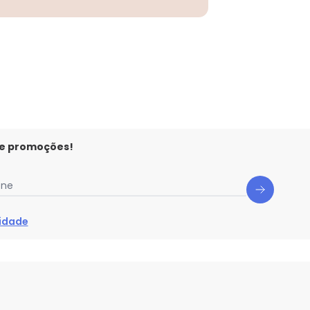
 e promoções!
one
cidade