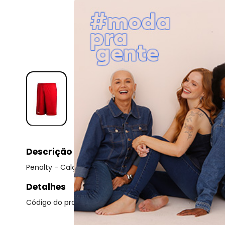
Descrição
Penalty - Calção Penalty X Masculino - Vermelho Verme
Detalhes
Código do produto: 22901717