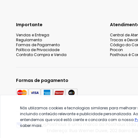
Importante
Atendiment
Vendas e Entrega
Central de At
Regulamento
Trocas e Devo
Formas de Pagamento
Código do Co
Política de Privacidade
Procon
Contrato Compra e Venda
Posthaus é Con
Formas de pagamento
Nós utilizamos cookies e tecnologias similares para melhorar
incluindo conteúdo relevante e publicidade personalizada. A
entendemos que você está ciente e concorda com a nossa
P
Posthaus é uma marca da Posthaus Ltda /
saber mais.
Endereço: Rua Werner Duwe, 202 Bairro B