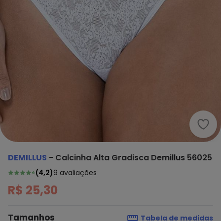
Demi
DEMILLUS
-
Calcinha Alta Gradisca Demillus 56025
(
4,2
)
9
avaliações
R$ 25,30
Tamanhos
Tabela de medidas