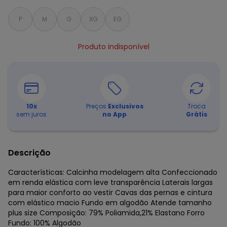
P
M
G
XG
EG
Produto indisponível
10
x
Preços
Exclusivos
Troca
sem juros
no App
Grátis
Descrição
Características: Calcinha modelagem alta Confeccionado
em renda elástica com leve transparência Laterais largas
para maior conforto ao vestir Cavas das pernas e cintura
com elástico macio Fundo em algodão Atende tamanho
plus size Composição: 79% Poliamida,21% Elastano Forro
Fundo: 100% Algodão