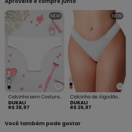
Aproveite e compre junto
NEW
NEW
+
Dukali - Calcinha sem Costura 
Dukal
Calcinha sem Costura
Calcinha de Algodão
DUKALI
DUKALI
Cintura Alta Tanga
Básica Tanga Branco
R$ 38,97
R$ 26,97
Branco
Você também pode gostar