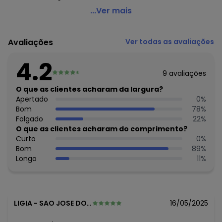
Demillus - Calcinha Alta Gradisca Demillus 56025
...Ver mais
Código do produto: 22963698
Colecao : GRADISCA
Avaliações
Ver todas as avaliações
4.2
9
avaliações
O que as clientes acharam da largura?
Apertado
0
%
Bom
78
%
Folgado
22
%
O que as clientes acharam do comprimento?
Curto
0
%
Bom
89
%
Longo
11
%
LIGIA
-
SAO JOSE DOS PINHAIS - PR
16/05/2025