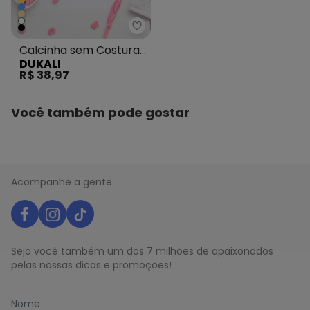
Dukali - Calcinha sem Costura 
Calcinha sem Costura
DUKALI
Cintura Alta Tanga
R$ 38,97
Branco
Você também pode gostar
Acompanhe a gente
Seja você também um dos 7 milhões de apaixonados
pelas nossas dicas e promoções!
Nome