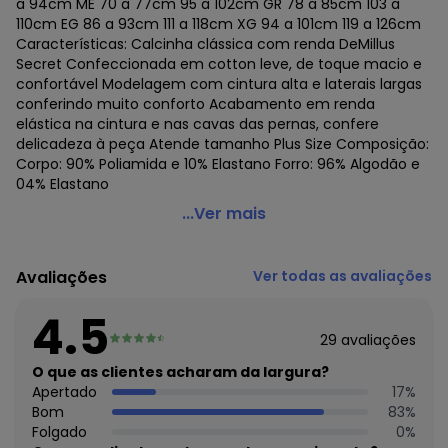
a 94cm ME 70 a 77cm 95 a 102cm GR 78 a 85cm 103 a
110cm EG 86 a 93cm 111 a 118cm XG 94 a 101cm 119 a 126cm
Características: Calcinha clássica com renda DeMillus
Secret Confeccionada em cotton leve, de toque macio e
confortável Modelagem com cintura alta e laterais largas
conferindo muito conforto Acabamento em renda
elástica na cintura e nas cavas das pernas, confere
delicadeza à peça Atende tamanho Plus Size Composição:
Corpo: 90% Poliamida e 10% Elastano Forro: 96% Algodão e
04% Elastano
Demillus - Calcinha Alta Secret Demillus 57001
...Ver mais
Código do produto: 21438419
Colecao : BASICO TODO DIA
Avaliações
Ver todas as avaliações
4.5
29
avaliações
O que as clientes acharam da largura?
Apertado
17
%
Bom
83
%
Folgado
0
%