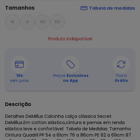
Tamanhos
Tabela de medidas
M
G
XG
EG
Produto indisponível
10
x
Preços
Exclusivos
Troca
sem juros
no App
Grátis
Descrição
Detalhes DeMillus Calcinha calça clássica Secret
DeMillus.Em cotton elástico,cintura e pernas em renda
elástica leve e confortável Tabela de Medidas: Tamanho
Cintura Quadril PP 54 a 61cm 76 a 86cm PE 62 a 69cm 87