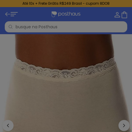
Até 10x + Frete Grátis R$249 Brasil - cupom 8DO8