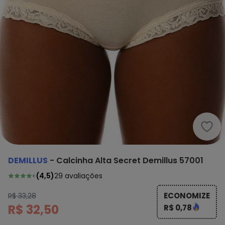
Demi
DEMILLUS
-
Calcinha Alta Secret Demillus 57001
(
4,5
)
29
avaliações
ECONOMIZE
R$ 33,28
R$ 32,50
R$ 0,78