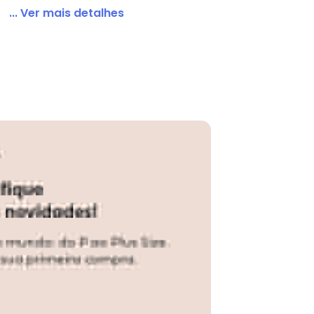
... Ver mais detalhes
illus 16431/53431