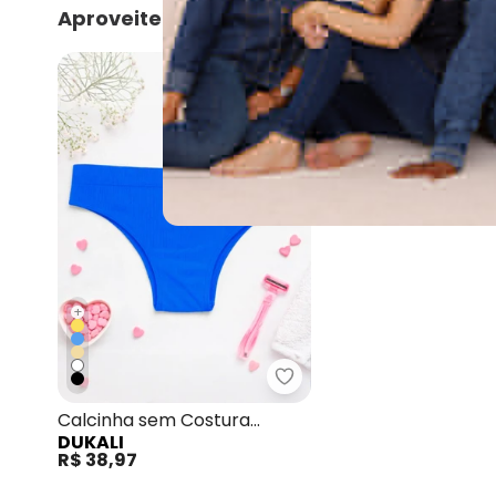
Aproveite e compre junto
NEW
+
Dukali - Calcinha sem C
Calcinha sem Costura
DUKALI
Cintura Alta Tanga Azul
R$ 38,97