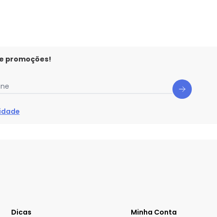
 e promoções!
one
cidade
Dicas
Minha Conta