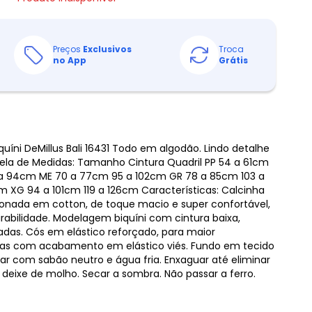
Preços
Exclusivos
Troca
no App
Grátis
quíni DeMillus Bali 16431 Todo em algodão. Lindo detalhe
abela de Medidas: Tamanho Cintura Quadril PP 54 a 61cm
a 94cm ME 70 a 77cm 95 a 102cm GR 78 a 85cm 103 a
cm XG 94 a 101cm 119 a 126cm Características: Calcinha
cionada em cotton, de toque macio e super confortável,
rabilidade. Modelagem biquíni com cintura baixa,
adas. Cós em elástico reforçado, para maior
nas com acabamento em elástico viés. Fundo em tecido
r com sabão neutro e água fria. Enxaguar até eliminar
 deixe de molho. Secar a sombra. Não passar a ferro.