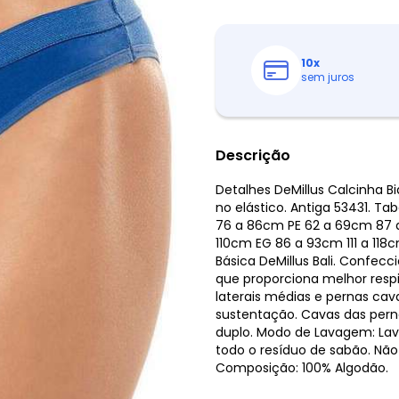
10
x
sem juros
Descrição
Detalhes DeMillus Calcinha Bi
no elástico. Antiga 53431. T
76 a 86cm PE 62 a 69cm 87 
110cm EG 86 a 93cm 111 a 118
Básica DeMillus Bali. Confec
que proporciona melhor respi
laterais médias e pernas cav
sustentação. Cavas das per
duplo. Modo de Lavagem: Lava
todo o resíduo de sabão. Não
Composição: 100% Algodão.