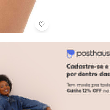
Demillus - Calcinha Biquíni Bali Dem
Faça a primeira avaliação