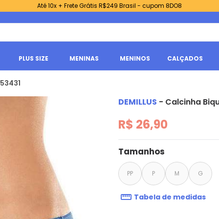
Até 10x + Frete Grátis R$249 Brasil - cupom 8DO8
PLUS SIZE
MENINAS
MENINOS
CALÇADOS
/53431
DEMILLUS
-
Calcinha Biqu
R$ 26,90
Tamanhos
PP
P
M
G
Tabela de medidas