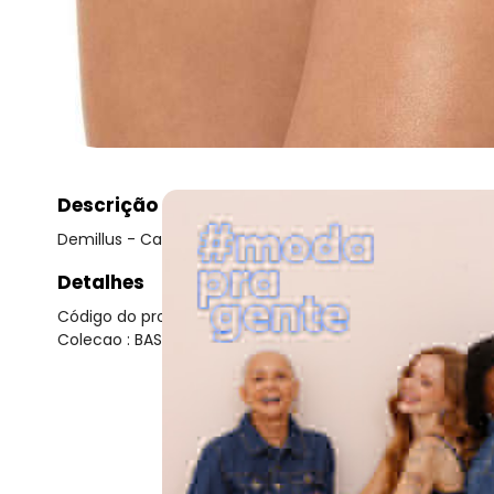
Descrição
Demillus - Calcinha Biquíni Bali Demillus 16431/53431
Detalhes
Código do produto: 22965782
Colecao : BASICO TODO DIA