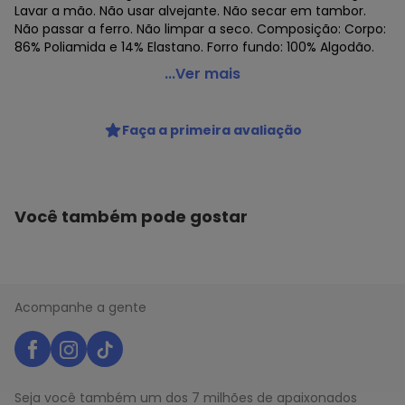
Lavar a mão. Não usar alvejante. Não secar em tambor.
Não passar a ferro. Não limpar a seco. Composição: Corpo:
86% Poliamida e 14% Elastano. Forro fundo: 100% Algodão.
Duloren - Calcinha Biquíni Duloren 129566
...Ver mais
Código do produto: 21596982
Colecao : IBIZA
Faça a primeira avaliação
Você também pode gostar
Acompanhe a gente
Seja você também um dos 7 milhões de apaixonados