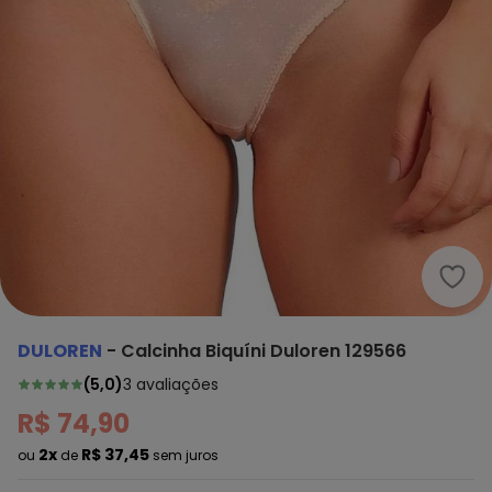
Dulo
DULOREN
-
Calcinha Biquíni Duloren 129566
(
5,0
)
3
avaliações
R$ 74,90
2x
R$ 37,45
ou
de
sem juros