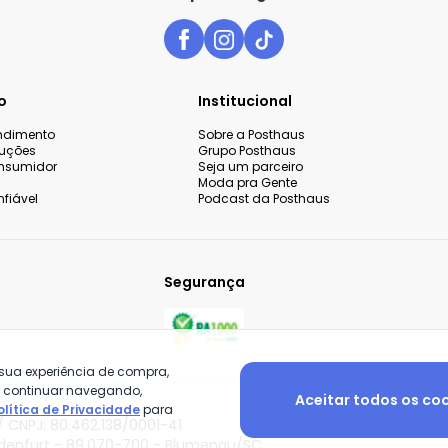
o
Institucional
endimento
Sobre a Posthaus
luções
Grupo Posthaus
nsumidor
Seja um parceiro
Moda pra Gente
fiável
Podcast da Posthaus
Segurança
 sua experiência de compra,
o continuar navegando,
Aceitar todos os co
olítica de Privacidade
para
 CNPJ: 80.462.138/0001-41
adenfurt - 89.070-700 - Blumenau/SC