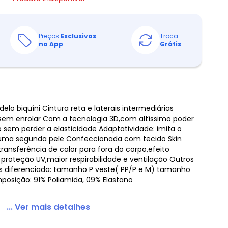
Preços
Exclusivos
Troca
no App
Grátis
elo biquíni Cintura reta e laterais intermediárias
 sem enrolar Com a tecnologia 3D,com altíssimo poder
sem perder a elasticidade Adaptatividade: imita o
ma segunda pele Confeccionada com tecido Skin
transferência de calor para fora do corpo,efeito
 proteção UV,maior respirabilidade e ventilação Outros
s diferenciada: tamanho P veste( PP/P e M) tamanho
osição: 91% Poliamida, 09% Elastano
... Ver mais detalhes