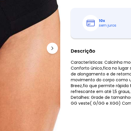
10
x
sem juros
Descrição
Características: Calcinha mod
Conforto único,fica no lugar
de alongamento e de retorno 
movimento do corpo como u
Breez,fio que permite rápida 
refrescante em até 1,5 graus,
Detalhes: Grade de tamanho
GG veste( G/GG e XGG) Comp