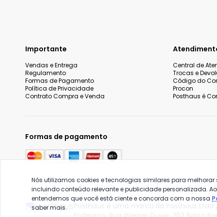
Importante
Atendiment
Vendas e Entrega
Central de At
Regulamento
Trocas e Devo
Formas de Pagamento
Código do Co
Política de Privacidade
Procon
Contrato Compra e Venda
Posthaus é Con
Formas de pagamento
Nós utilizamos cookies e tecnologias similares para melhorar
incluindo conteúdo relevante e publicidade personalizada. A
entendemos que você está ciente e concorda com a nossa
P
Posthaus é uma marca da Posthaus Ltda /
saber mais.
Endereço: Rua Werner Duwe, 202 Bairro B