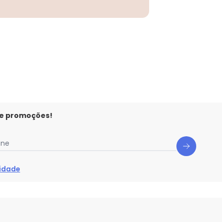
 e promoções!
one
cidade