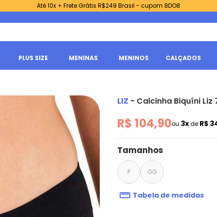
Até 10x + Frete Grátis R$249 Brasil - cupom 8DO8
PLUS SIZE
MENINAS
MENINOS
CALÇADOS
LIZ
-
Calcinha Biquíni Liz
R$ 104,90
3x
R$ 3
ou
de
Tamanhos
P
GG
Tabela de medidas