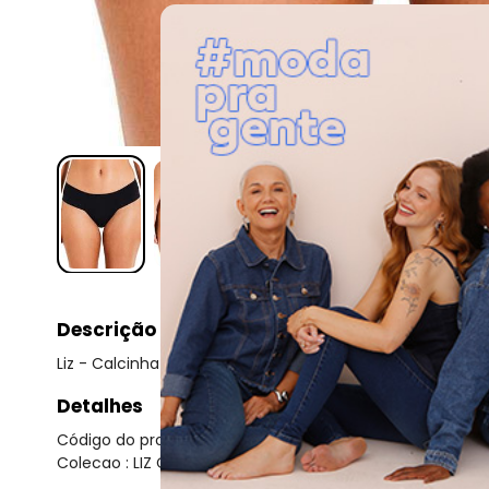
Descrição
Liz - Calcinha Biquíni Liz 70937
Detalhes
Código do produto: 23516913
Colecao : LIZ CALCINHA