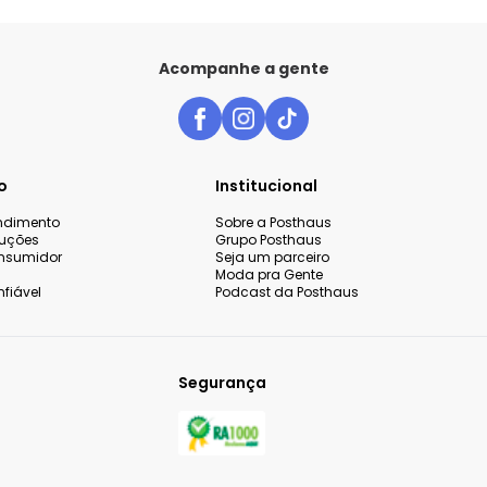
Acompanhe a gente
o
Institucional
endimento
Sobre a Posthaus
luções
Grupo Posthaus
nsumidor
Seja um parceiro
Moda pra Gente
fiável
Podcast da Posthaus
Segurança
 sua experiência de compra,