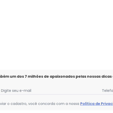
ostura Cintura Alta Tanga Branco
mbém um dos 7 milhões de apaixonados pelas nossas dicas
Digite seu e-mail
Telef
viar o cadastro, você concorda com a nossa
Política de Priva