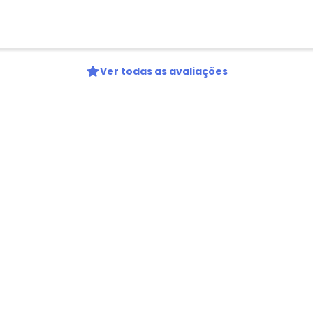
Ao enviar o cadastro, você
Privacidade
Ver todas as avaliações