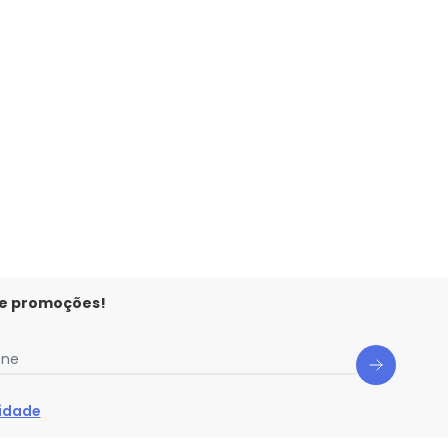
 e promoções!
one
cidade