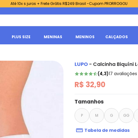
Até 10x s juros + Frete Grátis R$249 Brasil -Cupom PRORROGOU
PLUS SIZE
MENINAS
MENINOS
CALÇADOS
LUPO
-
Calcinha Biquíni
(
4,3
)
17
avaliações
R$ 32,90
Tamanhos
P
M
G
GG
Tabela de medidas