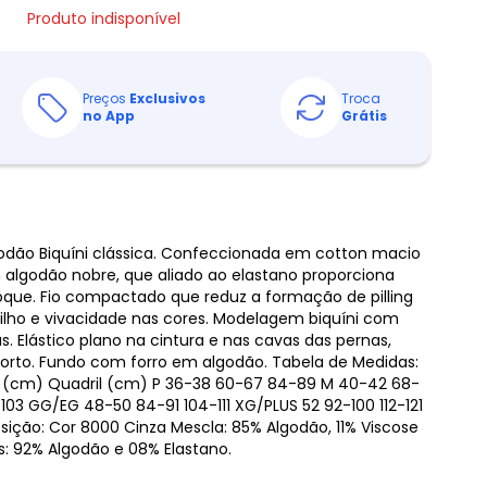
Produto indisponível
Preços
Exclusivos
Troca
no App
Grátis
godão Biquíni clássica. Confeccionada em cotton macio
 algodão nobre, que aliado ao elastano proporciona
toque. Fio compactado que reduz a formação de pilling
brilho e vivacidade nas cores. Modelagem biquíni com
as. Elástico plano na cintura e nas cavas das pernas,
orto. Fundo com forro em algodão. Tabela de Medidas:
(cm) Quadril (cm) P 36-38 60-67 84-89 M 40-42 68-
3 GG/EG 48-50 84-91 104-111 XG/PLUS 52 92-100 112-121
sição: Cor 8000 Cinza Mescla: 85% Algodão, 11% Viscose
: 92% Algodão e 08% Elastano.