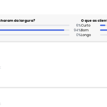
acharam da largura?
O que as cli
6
%
Curto
94
%
Bom
0
%
Longo
:
Nome
Digite seu e-mail
:
Telefone