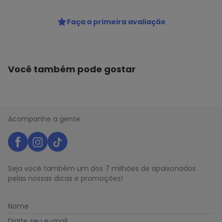
Código do produto: 21516110
Colecao : BASICO COM RENDA
Faça a primeira avaliação
Você também pode gostar
Acompanhe a gente
Seja você também um dos 7 milhões de apaixonados
pelas nossas dicas e promoções!
Nome
Digite seu e-mail