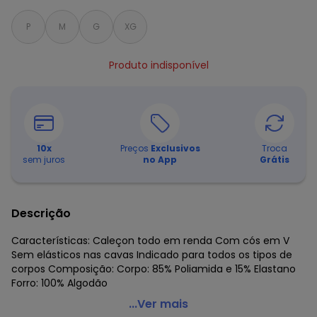
P
M
G
XG
Produto indisponível
10
x
Preços
Exclusivos
Troca
sem juros
no App
Grátis
Descrição
Características: Caleçon todo em renda Com cós em V
Sem elásticos nas cavas Indicado para todos os tipos de
corpos Composição: Corpo: 85% Poliamida e 15% Elastano
Forro: 100% Algodão
Valisere - Calcinha Caleçon Valisere 44156
...Ver mais