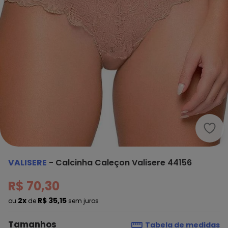
Vali
VALISERE
-
Calcinha Caleçon Valisere 44156
R$ 70,30
2x
R$ 35,15
ou
de
sem juros
Tamanhos
Tabela de medidas