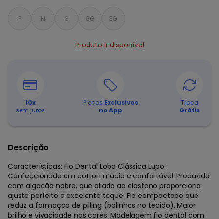
P
M
G
GG
EG
Produto indisponível
10
x
Preços
Exclusivos
Troca
sem juros
no App
Grátis
Descrição
Características: Fio Dental Loba Clássica Lupo.
Confeccionada em cotton macio e confortável. Produzida
com algodão nobre, que aliado ao elastano proporciona
ajuste perfeito e excelente toque. Fio compactado que
reduz a formação de pilling (bolinhas no tecido). Maior
brilho e vivacidade nas cores. Modelagem fio dental com