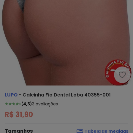
Lupo
LUPO
-
Calcinha Fio Dental Loba 40355-001
(
4,3
)
3
avaliações
R$ 31,90
Tamanhos
Tabela de medidas