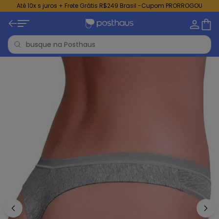
Até 10x s juros + Frete Grátis R$249 Brasil -Cupom PRORROGOU