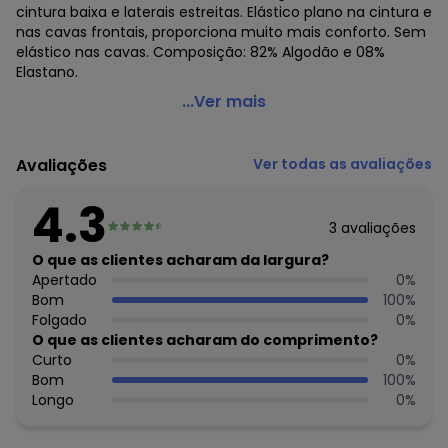
cintura baixa e laterais estreitas. Elástico plano na cintura e
nas cavas frontais, proporciona muito mais conforto. Sem
elástico nas cavas. Composição: 82% Algodão e 08%
Elastano.
Lupo - Calcinha Fio Dental Loba 40355-001
...Ver mais
Código do produto: 20479051
Colecao : LOBA LINGERIE
Avaliações
Ver todas as avaliações
4.3
3
avaliações
O que as clientes acharam da largura?
Apertado
0
%
Bom
100
%
Folgado
0
%
O que as clientes acharam do comprimento?
Curto
0
%
Bom
100
%
Longo
0
%