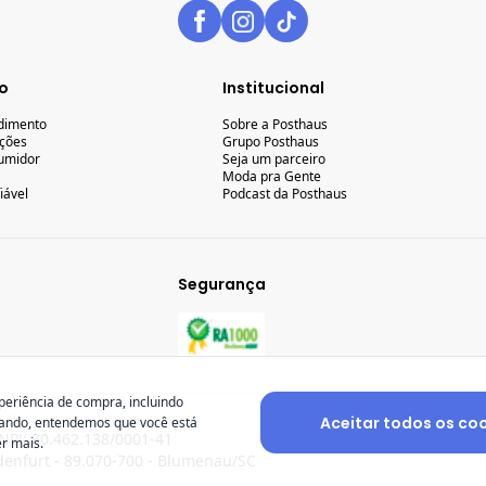
o
Institucional
ndimento
Sobre a Posthaus
uções
Grupo Posthaus
umidor
Seja um parceiro
Moda pra Gente
iável
Podcast da Posthaus
Segurança
periência de compra, incluindo
Aceitar todos os co
gando, entendemos que você está
NPJ: 80.462.138/0001-41
r mais.
enfurt - 89.070-700 - Blumenau/SC