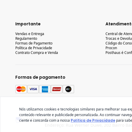
Importante
Atendiment
Vendas e Entrega
Central de Ate
Regulamento
Trocas e Devol
Formas de Pagamento
Código do Cons
Política de Privacidade
Procon
Contrato Compra e Venda
Posthaus é Conf
Formas de pagamento
Nós utilizamos cookies e tecnologias similares para melhorar sua ex
conteúdo relevante e publicidade personalizada. Ao continuar nave
Posthaus é uma marca da Posthaus Ltda / C
ciente e concorda com a nossa
Política de Privacidade
para sabe
Endereço: Rua Werner Duwe, 202 Bairro Bad