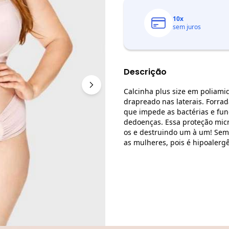
10
x
sem juros
Descrição
Calcinha plus size em poliamid
drapreado nas laterais. Forra
que impede as bactérias e fun
dedoenças. Essa proteção micr
os e destruindo um à um! Sem 
as mulheres, pois é hipoalergê