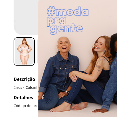
Descrição
2rios - Calcinha Lateral Drapeada Plus Size Rosa
Detalhes
Código do produto: 22318034