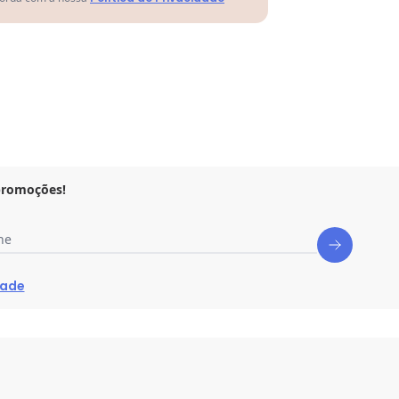
promoções!
ne
dade