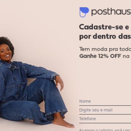
2rios - Calcinha Lateral Drapeada Plu
Nome
Digite seu e-mail
Telefone
Ao enviar o cadastro, você con