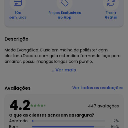
10
x
Preços
Exclusivos
Troca
sem juros
no App
Grátis
Descrição
Moda Evangélica. Blusa em malha de poliéster com
elastano.Decote com gola estendida formando laço para
amarrar, possui mangas longas com punho.
Rosalie - Camisa com Gola Laço Vermelha
...Ver mais
Código do produto: 3081460
Comprimento da manga: Longa
Avaliações
Ver todas as avaliações
Modelo da manga: Com franzido
Decote frente: Gola laço
4.2
Decote costas: Com gola
447
avaliações
Complemento: Detalhe para amarrar
Observação: Qualidade superior! - Tamanhos plus size!
O que as clientes acharam da largura?
Tecido: Malha
Apertado
2
%
Composição: Conforme imagem etiqueta
Bom
85
%