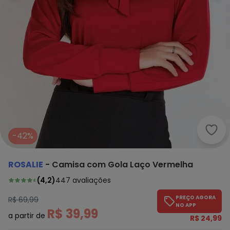
Rosa
-42%
ROSALIE
-
Camisa com Gola Laço Vermelha
(
4,2
)
447
avaliações
PREÇO AGORA
R$ 69,99
NO APP
R$ 39,99
a partir de
R$ 24,99