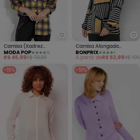
Moda Pop - Camisa (Xadrez Am
bo
Camisa (Xadrez
Camisa Alongada
MODA POP
BONPRIX
Amarelo) com Botões e
(Abstrato Preto)
R$ 45,99
R$ 59,99
A partir de
R$ 52,99
R$ 109
Mangas Longas
-15%
-51%