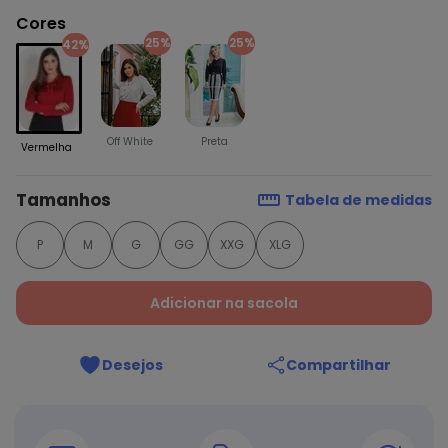
Cores
25%
25%
42%
Off White
Preta
Vermelha
Tamanhos
Tabela de medidas
P
M
G
GG
XXG
XLG
Adicionar na sacola
Desejos
Compartilhar