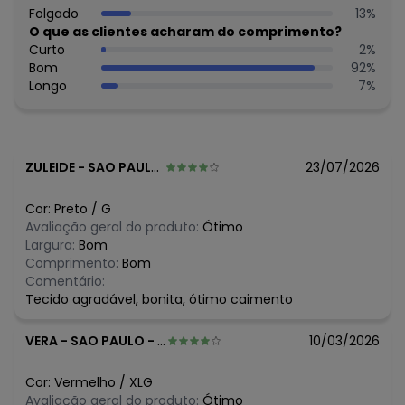
Folgado
13
%
Histórico de preços
O que as clientes acharam do comprimento?
Curto
2
%
O preço apresentado abaixo é o menor oferecido em
Bom
92
%
algum dia do mês, para o menor tamanho disponível.
Longo
7
%
N/D*
agosto/2026
R$ 44,99
julho/2026
R$ 39,99
junho/2026
R$ 44,99
maio/2026
R$ 39,99
abril/2026
ZULEIDE
-
SAO PAULO - SP
23/07/2026
R$ 34,99
março/2026
R$ 39,99
fevereiro/2026
Cor:
Preto
/
G
Avaliação geral do produto:
Ótimo
Largura:
Bom
Comprimento:
Bom
Comentário:
Tecido agradável, bonita, ótimo caimento
VERA
-
SAO PAULO - SP
10/03/2026
Cor:
Vermelho
/
XLG
Avaliação geral do produto:
Ótimo