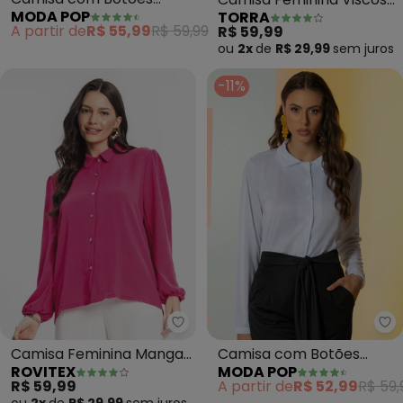
MODA POP
TORRA
(Marinho)
(Azul)
A partir de
R$ 55,99
R$ 59,99
R$ 59,99
ou
2x
de
R$ 29,99
sem
juros
-11%
Rovitex - Camisa Feminina Man
Mo
Camisa Feminina Manga
Camisa com Botões
ROVITEX
MODA POP
Longa (Rosa)
(Branca)
R$ 59,99
A partir de
R$ 52,99
R$ 59,
ou
2x
de
R$ 29,99
sem
juros