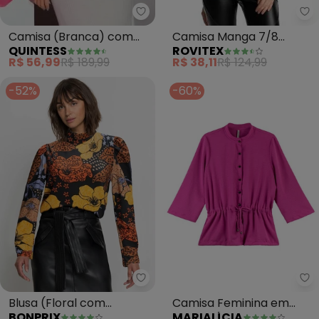
Quintess - Camisa (Branca) com
Ro
Camisa (Branca) com
Camisa Manga 7/8
QUINTESS
ROVITEX
Barra Ajustável
Feminina (Preto)
R$ 56,99
R$ 189,99
R$ 38,11
R$ 124,99
-52%
-60%
bonprix - Blusa (Floral com Fo
Ma
Blusa (Floral com
Camisa Feminina em
BONPRIX
MARIALÍCIA