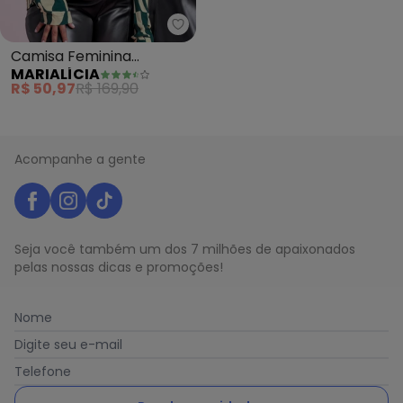
Marialícia - Camisa Feminina 
Camisa Feminina
MARIALÍCIA
Estampada (Verde)
R$ 50,97
R$ 169,90
Acompanhe a gente
Seja você também um dos 7 milhões de apaixonados
pelas nossas dicas e promoções!
Nome
Digite seu e-mail
Telefone