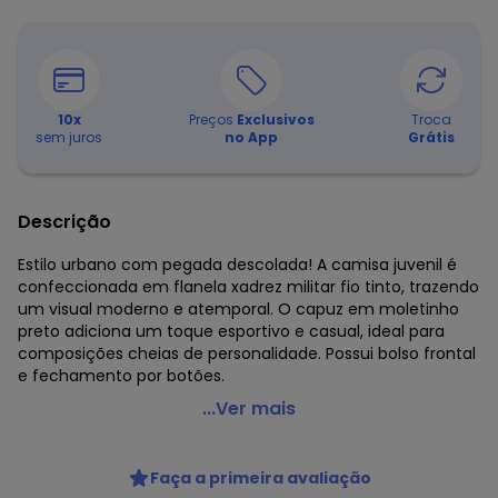
10
x
Preços
Exclusivos
Troca
sem juros
no App
Grátis
Descrição
Estilo urbano com pegada descolada! A camisa juvenil é
confeccionada em flanela xadrez militar fio tinto, trazendo
um visual moderno e atemporal. O capuz em moletinho
preto adiciona um toque esportivo e casual, ideal para
composições cheias de personalidade. Possui bolso frontal
e fechamento por botões.
Pulla Bulla - Camisa Flanela Fio Tinto e Moletinho Verde
...Ver mais
Código do produto: 7946904
Comprimento da Manga: Longa
Faça a primeira avaliação
Fornecedor: CONFECCOES JO JO LTDA / CNPJ