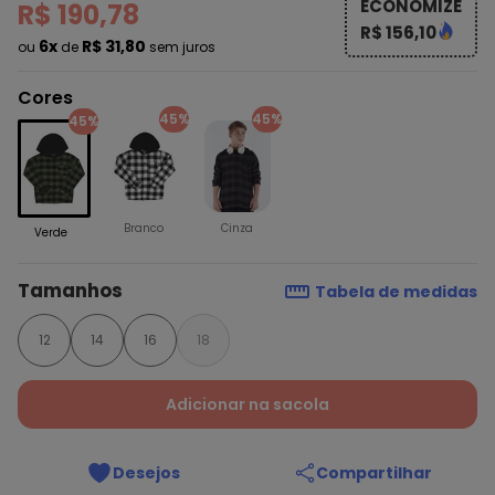
ECONOMIZE
R$ 190,78
R$ 156,10
6x
R$ 31,80
ou
de
sem juros
Cores
45%
45%
45%
Branco
Cinza
Verde
Tamanhos
Tabela de medidas
12
14
16
18
Adicionar na sacola
Desejos
Compartilhar