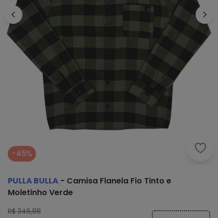
Pull
-45%
PULLA BULLA
-
Camisa Flanela Fio Tinto e
Moletinho Verde
R$ 346,88