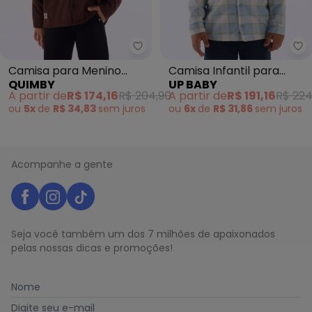
Quimby - Camisa para Menino 
Up
Camisa para Menino
Camisa Infantil para
QUIMBY
UP BABY
Cotelê Marrom
Menino Xadrez Azul
A partir de
R$ 174,16
R$ 204,90
A partir de
R$ 191,16
R$ 224
ou
5x
de
R$ 34,83
sem
juros
ou
6x
de
R$ 31,86
sem
juros
Acompanhe a gente
Seja você também um dos 7 milhões de apaixonados
pelas nossas dicas e promoções!
Nome
Digite seu e-mail