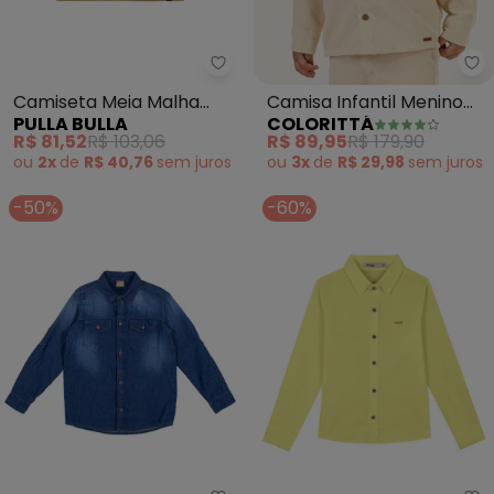
Pulla Bulla - Camiseta Meia Mal
Co
Camiseta Meia Malha
Camisa Infantil Menino
PULLA BULLA
COLORITTÁ
(Natural)
Cotelê (Bege)
R$ 81,52
R$ 103,06
R$ 89,95
R$ 179,90
ou
2x
de
R$ 40,76
sem
juros
ou
3x
de
R$ 29,98
sem
juros
-50%
-60%