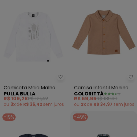
Pulla Bulla - Camiseta Meia Mal
Co
Camiseta Meia Malha
Camisa Infantil Menino
PULLA BULLA
COLORITTÁ
(Branco)
Texturizada (Marrom)
R$ 109,28
R$ 121,42
R$ 69,95
R$ 139,90
ou
3x
de
R$ 36,42
sem
juros
ou
2x
de
R$ 34,97
sem
juros
-19%
-49%