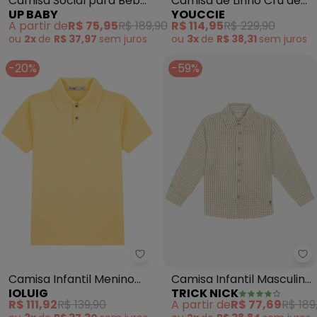
Camisa Social para Bebê
Camisa de Linho Cru de
UP BABY
YOUCCIE
Menino (Branco)
Manga Curta (Cru)
A partir de
R$ 75,95
R$ 189,90
R$ 114,95
R$ 229,90
ou
2x
de
R$ 37,97
sem
juros
ou
3x
de
R$ 38,31
sem
juros
-20%
-59%
Ioluig - Camisa Infantil Menino
Tr
Camisa Infantil Menino
Camisa Infantil Masculina
IOLUIG
TRICK NICK
Polo em Piquet
Manga Longa (Bege)
R$ 111,92
R$ 139,90
A partir de
R$ 77,69
R$ 189
(Amarelo)