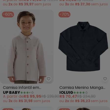
ou
2x
de
R$ 39,97
sem
juros
ou
3x
de
R$ 37,30
sem
juros
-60%
-70%
Up Baby - Camisa Infantil em T
Io
Camisa Infantil em
Camisa Menino Manga
UP BABY
IOLUIG
Tecido Oxford (Bege)
Longa Veludo Cotelê
A partir de
R$ 95,95
R$ 239,90
R$ 70,47
R$ 234,90
(Preto)
ou
3x
de
R$ 31,98
sem
juros
ou
2x
de
R$ 35,23
sem
juros