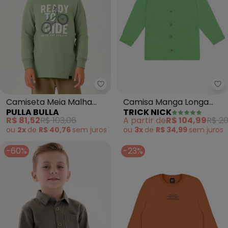
Pulla Bulla - Camiseta Meia Mal
Tr
Camiseta Meia Malha
Camisa Manga Longa
PULLA BULLA
TRICK NICK
(Verde)
(Verde)
R$ 81,52
R$ 103,06
A partir de
R$ 104,99
R$ 20
ou
2x
de
R$ 40,76
sem
juros
ou
3x
de
R$ 34,99
sem
juros
-60%
-23%