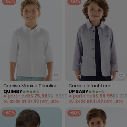
-60%
-60%
Quimby - Camisa Menino Tricol
Up
Camisa Menino Tricoline
Camisa Infantil em
QUIMBY
UP BABY
(Branco)
Tecido Oxford (Azul)
A partir de
R$ 75,96
R$ 189,90
A partir de
R$ 95,95
R$ 239
ou
2x
de
R$ 37,98
sem
juros
ou
3x
de
R$ 31,98
sem
juros
-60%
-60%