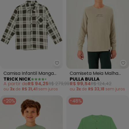
Trick Nick - Camisa Infantil Ma
Pu
Camisa Infantil Manga
Camiseta Meia Malha
TRICK NICK
PULLA BULLA
Longa (Verde)
(Verde)
A partir de
R$ 94,25
R$ 279,99
R$ 99,54
R$ 124,42
ou
3x
de
R$ 31,41
sem
juros
ou
3x
de
R$ 33,18
sem
juros
-20%
-48%