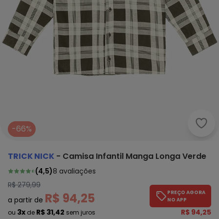
Tric
-66%
TRICK NICK
-
Camisa Infantil Manga Longa Verde
(
4,5
)
8
avaliações
R$ 279,99
PREÇO AGORA
R$ 94,25
a partir de
NO APP
3x
R$ 31,42
R$ 94,25
ou
de
sem juros