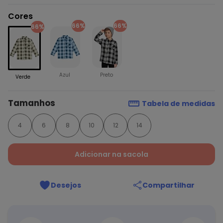
Cores
66%
66%
66%
Azul
Preto
Verde
Tamanhos
Tabela de medidas
4
6
8
10
12
14
Adicionar na sacola
Desejos
Compartilhar