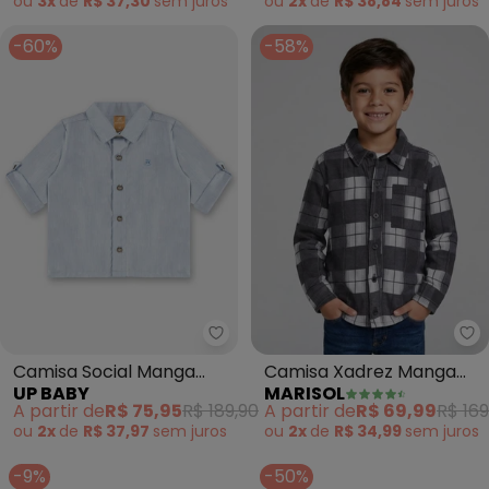
ou
3x
de
R$ 37,30
sem
juros
ou
2x
de
R$ 38,84
sem
juros
-60%
-58%
Up Baby - Camisa Social Manga
Ma
Camisa Social Manga
Camisa Xadrez Manga
UP BABY
MARISOL
Longa Bebê Menino
Longa Moletom (Preto)
A partir de
R$ 75,95
R$ 189,90
A partir de
R$ 69,99
R$ 169
(Azul)
ou
2x
de
R$ 37,97
sem
juros
ou
2x
de
R$ 34,99
sem
juros
-9%
-50%