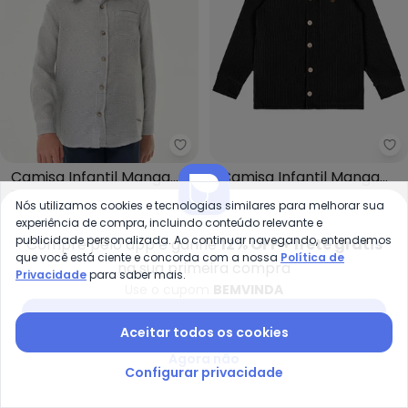
Trick Nick - Camisa Infantil Ma
Tr
Camisa Infantil Manga
Camisa Infantil Manga
TRICK NICK
TRICK NICK
Longa (Azul)
Longa (Preto)
Nós utilizamos cookies e tecnologias similares para melhorar sua
A partir de
R$ 77,99
R$ 184,99
A partir de
R$ 85,57
R$ 214
experiência de compra, incluindo conteúdo relevante e
ou
2x
de
R$ 38,99
sem
juros
ou
2x
de
R$ 42,78
sem
juros
publicidade personalizada. Ao continuar navegando, entendemos
Compre pelo app e ganhe
12% OFF + frete grátis
que você está ciente e concorda com a nossa
Política de
-49%
-60%
na sua primeira compra
Privacidade
para saber mais.
Use o cupom
BEMVINDA
Baixar app Posthaus
Aceitar todos os cookies
Agora não
Configurar privacidade