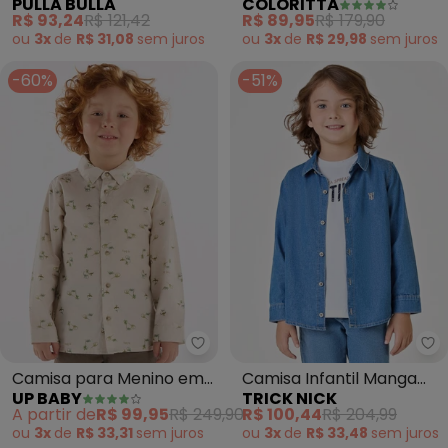
PULLA BULLA
COLORITTÁ
(Marinho)
Cotelê (Marrom)
R$ 93,24
R$ 121,42
R$ 89,95
R$ 179,90
ou
3x
de
R$ 31,08
sem
juros
ou
3x
de
R$ 29,98
sem
juros
-60%
-51%
Up Baby - Camisa para Menino 
Tr
Camisa para Menino em
Camisa Infantil Manga
UP BABY
TRICK NICK
Sarja (Bege)
Longa Jeans (Azul)
A partir de
R$ 99,95
R$ 249,90
R$ 100,44
R$ 204,99
ou
3x
de
R$ 33,31
sem
juros
ou
3x
de
R$ 33,48
sem
juros