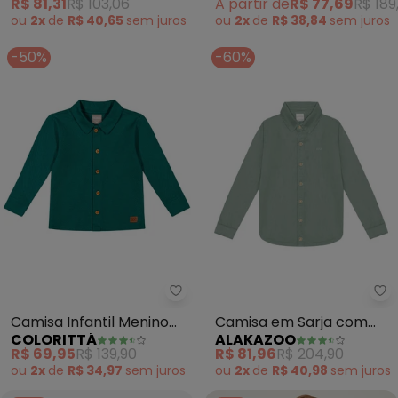
R$ 81,31
R$ 103,06
A partir de
R$ 77,69
R$ 189
ou
2x
de
R$ 40,65
sem
juros
ou
2x
de
R$ 38,84
sem
juros
-50%
-60%
Colorittá - Camisa Infantil Men
Al
Camisa Infantil Menino
Camisa em Sarja com
COLORITTÁ
ALAKAZOO
Texturizada (Verde)
Botões (Verde)
R$ 69,95
R$ 139,90
R$ 81,96
R$ 204,90
ou
2x
de
R$ 34,97
sem
juros
ou
2x
de
R$ 40,98
sem
juros