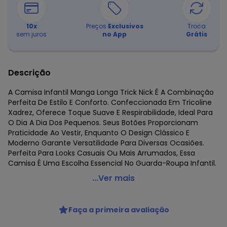
10
x
Preços
Exclusivos
Troca
sem juros
no App
Grátis
Descrição
A Camisa Infantil Manga Longa Trick Nick É A Combinação
Perfeita De Estilo E Conforto. Confeccionada Em Tricoline
Xadrez, Oferece Toque Suave E Respirabilidade, Ideal Para
O Dia A Dia Dos Pequenos. Seus Botões Proporcionam
Praticidade Ao Vestir, Enquanto O Design Clássico E
Moderno Garante Versatilidade Para Diversas Ocasiões.
Perfeita Para Looks Casuais Ou Mais Arrumados, Essa
Camisa É Uma Escolha Essencial No Guarda-Roupa Infantil.
Trick Nick - Camisa Infantil Manga Longa Verde
...Ver mais
Código do produto: 7759461
Fornecedor: ROVITEX IND E COM DE MALHAS LTDA / CNPJ
Faça a primeira avaliação
79.233.672/0010-98
Feito: Paraguai