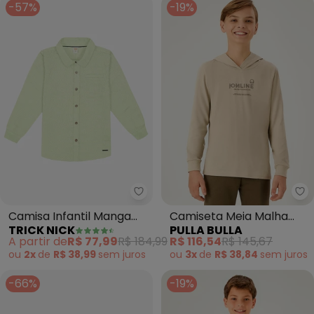
-57%
-19%
Trick Nick - Camisa Infantil Ma
Pu
Camisa Infantil Manga
Camiseta Meia Malha
TRICK NICK
PULLA BULLA
Longa (Verde)
(Verde)
A partir de
R$ 77,99
R$ 184,99
R$ 116,54
R$ 145,67
ou
2x
de
R$ 38,99
sem
juros
ou
3x
de
R$ 38,84
sem
juros
-66%
-19%