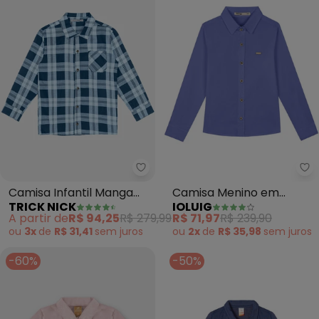
Trick Nick - Camisa Infantil Ma
Io
Camisa Infantil Manga
Camisa Menino em
TRICK NICK
IOLUIG
Longa (Azul)
Tricoline (Azul)
A partir de
R$ 94,25
R$ 279,99
R$ 71,97
R$ 239,90
ou
3x
de
R$ 31,41
sem
juros
ou
2x
de
R$ 35,98
sem
juros
-60%
-50%