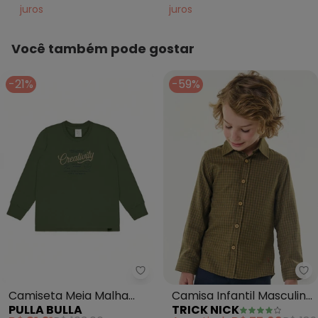
juros
juros
Você também pode gostar
-21%
-59%
Pulla Bulla - Camiseta Meia Mal
Tr
Camiseta Meia Malha
Camisa Infantil Masculina
PULLA BULLA
TRICK NICK
(Verde)
Manga Longa (Verde)