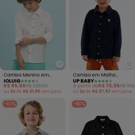
Up
Ioluig - Camisa Menino em Trico
Camisa em Malha
Camisa Menino em
UP BABY
IOLUIG
Texturizada (Preto)
Tricoline (Bege)
A partir de
R$ 75,95
R$ 189
R$ 95,96
R$ 239,90
ou
2x
de
R$ 37,97
sem
juros
ou
3x
de
R$ 31,98
sem
juros
-57%
-60%