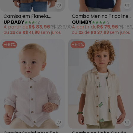
Up Baby - Camisa em Flanela 
Qu
Camisa em Flanela
Camisa Menino Tricoline
UP BABY
QUIMBY
Xadrez (Marrom)
(Azul)
A partir de
R$ 83,96
R$ 239,90
A partir de
R$ 75,96
R$ 189
ou
2x
de
R$ 41,98
sem
juros
ou
2x
de
R$ 37,98
sem
juros
-60%
-50%
Up Baby - Camisa Social para 
Yo