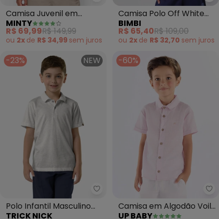
Minty - Camisa Juvenil em Visc
Bi
Camisa Juvenil em
Camisa Polo Off White
MINTY
BIMBI
Viscose Masculina
(Off White)
R$ 69,99
R$ 149,99
R$ 65,40
R$ 109,00
(Verde)
ou
2x
de
R$ 34,99
sem
juros
ou
2x
de
R$ 32,70
sem
juros
-23%
NEW
-60%
Trick Nick - Polo Infantil Mascu
Up
Polo Infantil Masculino
Camisa em Algodão Voil
TRICK NICK
UP BABY
Meia Malha (Bege)
para Menino (Rosa)