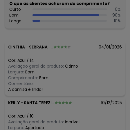
nem manchá-las. Passar até 110º.
O que as clientes acharam do comprimento?
Tecido: Malha Maquinetada
Curto
0
%
Composição: 100%ALGODAO
Bom
90
%
Longo
10
%
Histórico de preços
O preço apresentado abaixo é o menor oferecido em
algum dia do mês, para o menor tamanho disponível.
N/D*
agosto/2026
CINTHIA
-
SERRANA - SP
04/01/2026
R$ 89,95
julho/2026
R$ 89,95
junho/2026
Cor:
Azul
/
14
R$ 89,95
maio/2026
Avaliação geral do produto:
Ótimo
N/D*
abril/2026
Largura:
Bom
R$ 89,95
março/2026
Comprimento:
Bom
R$ 89,95
fevereiro/2026
Comentário:
A camisa é linda!
KERLY
-
SANTA TEREZINHA - PE
10/12/2025
Cor:
Azul
/
10
Avaliação geral do produto:
Incrível
Largura:
Apertado