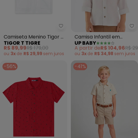
Tigor T Tigre - Camiseta Menino
Up
Camiseta Menino Tigor T.
Camisa Infantil em
TIGOR T TIGRE
UP BABY
Tigre (Branco)
Algodão e Linho (Branco)
R$ 89,99
R$ 179,00
A partir de
R$ 104,96
R$ 29
ou
3x
de
R$ 29,99
sem
juros
ou
3x
de
R$ 34,98
sem
juros
-56%
-41%