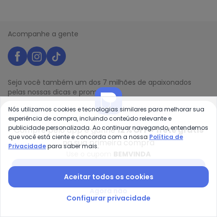
Acompanhe a gente
Seja você também um dos 7 milhões de apaixonados
pelas nossas dicas e promoções!
Nós utilizamos cookies e tecnologias similares para melhorar sua
experiência de compra, incluindo conteúdo relevante e
Nome
publicidade personalizada. Ao continuar navegando, entendemos
Compre pelo app e ganhe
12% OFF + frete grátis
Digite seu e-mail
que você está ciente e concorda com a nossa
Política de
na sua primeira compra
Privacidade
para saber mais.
Telefone
Use o cupom
BEMVINDA
Receber novidades
Baixar app Posthaus
Aceitar todos os cookies
Agora não
Ao enviar o cadastro, você concorda com a nossa
Política
Configurar privacidade
de Privacidade