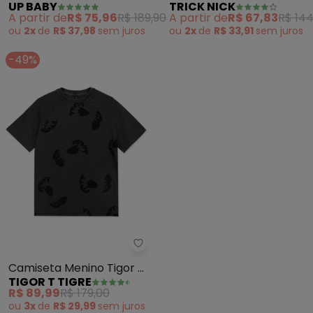
UP BABY
TRICK NICK
para Menino (Branco)
(Rosa)
A partir de
R$ 75,96
R$ 189,90
A partir de
R$ 67,83
R$ 144
ou
2x
de
R$ 37,98
sem
juros
ou
2x
de
R$ 33,91
sem
juros
-49%
Tigor T Tigre - Camiseta Menino 
Camiseta Menino Tigor T.
TIGOR T TIGRE
Tigre (Preto)
R$ 89,99
R$ 179,00
ou
3x
de
R$ 29,99
sem
juros