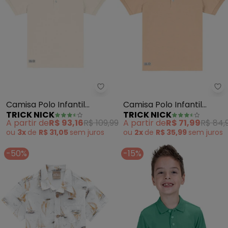
Trick Nick - Camisa Polo Infanti
Tr
Camisa Polo Infantil
Camisa Polo Infantil
TRICK NICK
TRICK NICK
Masculina (Bege)
Masculina (Bege)
A partir de
R$ 93,16
R$ 109,99
A partir de
R$ 71,99
R$ 84,
ou
3x
de
R$ 31,05
sem
juros
ou
2x
de
R$ 35,99
sem
juros
-50%
-15%