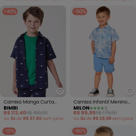
-40%
-50%
Bimbi - Camisa Manga Curta M
Mi
Camisa Manga Curta
Camisa Infantil Menino
BIMBI
MILON
Marinho com Tubarões
Folhagem Milon (Azul)
R$ 113,40
R$ 189,00
R$ 89,95
R$ 179,90
(Marinho)
ou
3x
de
R$ 37,80
sem
juros
ou
3x
de
R$ 29,98
sem
juros
-15%
-60%