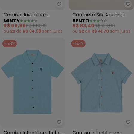
Minty - Camisa Juvenil em Visco
Be
Camisa Juvenil em
Camiseta Silk Azularia
MINTY
BENTO
Viscose Masculina (Azul)
(Azul)
R$ 69,99
R$ 149,99
R$ 83,40
R$ 139,00
ou
2x
de
R$ 34,99
sem
juros
ou
2x
de
R$ 41,70
sem
juros
-53%
-53%
Trick Nick - Camisa Infantil em L
Tr
Camisa Infantil em Linho
Camisa Infantil com