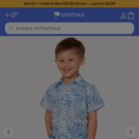
Até 10x + Frete Grátis R$249 Brasil - cupom 8DO8