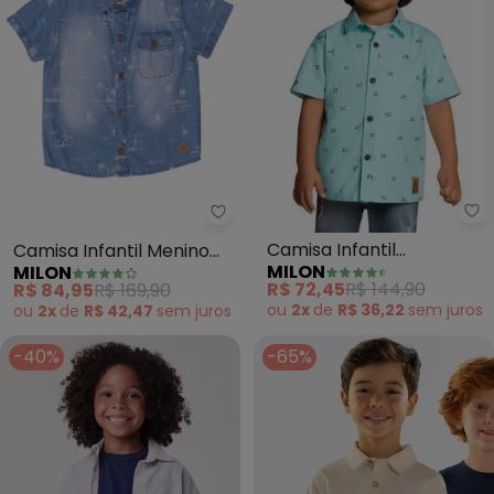
Mi
Milon - Camisa Infantil Menino 
Camisa Infantil
Camisa Infantil Menino
MILON
MILON
Menino(Azul)
Jeans
R$ 72,45
R$ 144,90
R$ 84,95
R$ 169,90
ou
2x
de
R$ 36,22
sem
juros
ou
2x
de
R$ 42,47
sem
juros
-40%
-65%