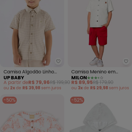
Up Baby - Camisa Algodão Linh
Mi
Camisa Algodão Linho
Camisa Menino em
UP BABY
MILON
Xadrez (Bege)
Cambraia Milon (Off
A partir de
R$ 79,96
R$ 199,90
R$ 89,95
R$ 179,90
White)
ou
2x
de
R$ 39,98
sem
juros
ou
3x
de
R$ 29,98
sem
juros
-50%
-52%