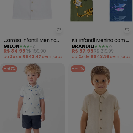
Milon - Camisa Infantil Menino
Br
Camisa Infantil Menino
Kit Infantil Menino com 4
MILON
BRANDILI
em Algodão (Branco)
Regatas Sortidas
R$ 84,95
R$ 169,90
R$ 87,98
R$ 219,99
ou
2x
de
R$ 42,47
sem
juros
ou
2x
de
R$ 43,99
sem
juros
-50%
-60%