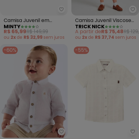
Minty - Camisa Juvenil em Visc
Tr
Camisa Juvenil em
Camisa Juvenil Viscose
MINTY
TRICK NICK
Viscose Masculina
Dobby (Bege)
R$ 65,99
R$ 149,99
A partir de
R$ 75,48
R$ 129
(Vermelho)
ou
2x
de
R$ 32,99
sem
juros
ou
2x
de
R$ 37,74
sem
juros
-60%
-55%
Up Baby - Bata Bebê Menino Al
Ca