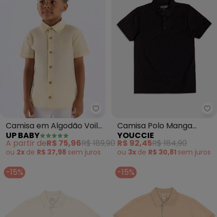
Up Baby - Camisa em Algodão V
Yo
Camisa em Algodão Voil
Camisa Polo Manga
UP BABY
YOUCCIE
para Menino (Amarelo)
Curta Básica (Preto)
A partir de
R$ 75,96
R$ 189,90
R$ 92,45
R$ 184,90
ou
2x
de
R$ 37,98
sem
juros
ou
3x
de
R$ 30,81
sem
juros
-15%
-15%