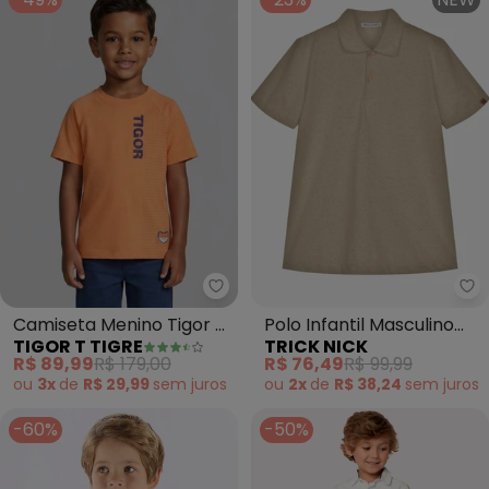
Tigor T Tigre - Camiseta Menino 
Tr
Camiseta Menino Tigor T.
Polo Infantil Masculino
TIGOR T TIGRE
TRICK NICK
Tigre (Laranja)
Meia Malha (Marrom)
R$ 89,99
R$ 179,00
R$ 76,49
R$ 99,99
ou
3x
de
R$ 29,99
sem
juros
ou
2x
de
R$ 38,24
sem
juros
-60%
-50%