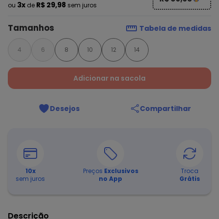
3x
R$ 29,98
ou
de
sem juros
Tamanhos
Tabela de medidas
4
6
8
10
12
14
Adicionar na sacola
Desejos
Compartilhar
10
x
Preços
Exclusivos
Troca
sem juros
no App
Grátis
Descrição