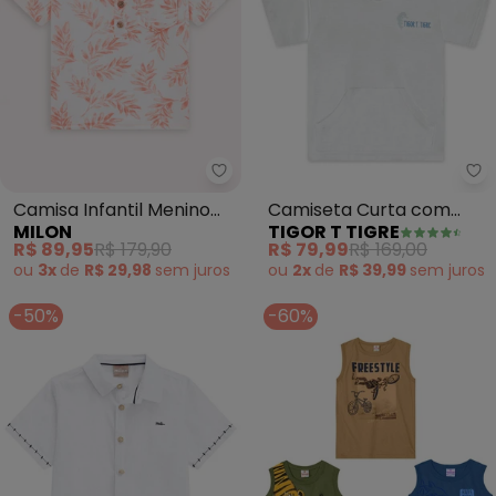
Milon - Camisa Infantil Menino 
Ti
Camisa Infantil Menino
Camiseta Curta com
MILON
TIGOR T TIGRE
Folhagem Milon (Off
Capuz Infantil (Branco)
R$ 89,95
R$ 179,90
R$ 79,99
R$ 169,00
White)
ou
3x
de
R$ 29,98
sem
juros
ou
2x
de
R$ 39,99
sem
juros
-50%
-60%