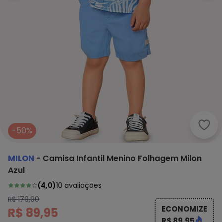
Milo
-50%
MILON
-
Camisa Infantil Menino Folhagem Milon
Azul
(
4,0
)
10
avaliações
R$ 179,90
ECONOMIZE
R$ 89,95
R$ 89,95