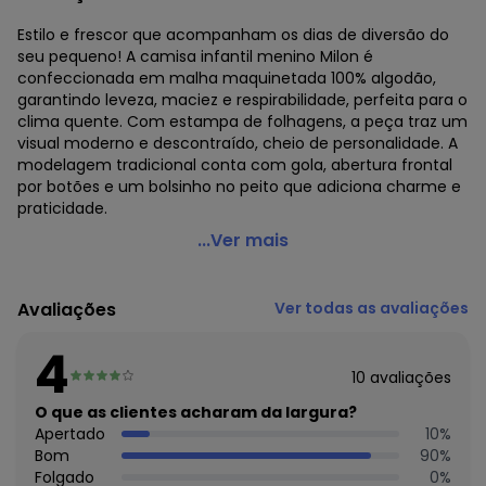
Estilo e frescor que acompanham os dias de diversão do
seu pequeno! A camisa infantil menino Milon é
confeccionada em malha maquinetada 100% algodão,
garantindo leveza, maciez e respirabilidade, perfeita para o
clima quente. Com estampa de folhagens, a peça traz um
visual moderno e descontraído, cheio de personalidade. A
modelagem tradicional conta com gola, abertura frontal
por botões e um bolsinho no peito que adiciona charme e
praticidade.
Milon - Camisa Infantil Menino Folhagem Milon Azul
...Ver mais
Código do produto: 8212774
Comprimento da Manga: Curta
Avaliações
Ver todas as avaliações
Decote Frente : V
Decote Costas: Redondo
4
Fornecedor: KYLY INDUSTRIA TEXTIL LTDA / CNPJ
10
avaliações
78.855.830/0001-98
Feito: Brasil
O que as clientes acharam da largura?
Cuidados para conservação do produto: Para melhor
Apertado
10
%
conservação do produto, lavar à mão com sabão neutro.
Bom
90
%
Evite deixar as peças de molho para não desbotá-las e
Folgado
0
%