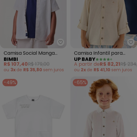
Bimbi - Camisa Social Manga Cu
Up
Camisa Social Manga
Camisa Infantil para
BIMBI
UP BABY
Curta Off (Branco)
Menino (Bege)
R$ 107,40
R$ 179,00
A partir de
R$ 82,21
R$ 234
ou
3x
de
R$ 35,80
sem
juros
ou
2x
de
R$ 41,10
sem
juros
-49%
-65%