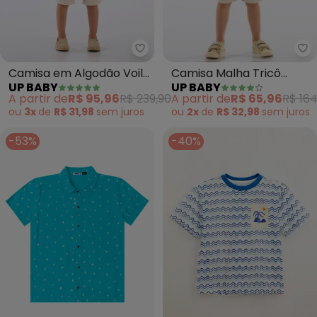
Up Baby - Camisa em Algodão V
Up
Camisa em Algodão Voil
Camisa Malha Tricô
UP BABY
UP BABY
para Menino Up Baby
Infantil (Azul)
A partir de
R$ 95,96
R$ 239,90
A partir de
R$ 65,96
R$ 164
Azul
ou
3x
de
R$ 31,98
sem
juros
ou
2x
de
R$ 32,98
sem
juros
-53%
-40%