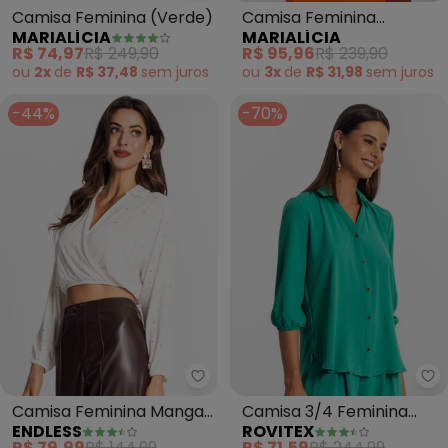
Camisa Feminina (Verde)
Camisa Feminina
MARIALÍCIA
MARIALÍCIA
Alfaiataria com Botões
R$ 74,97
R$ 249,90
R$ 95,96
R$ 239,90
(Bege)
ou
2x
de
R$ 37,48
sem
juros
ou
3x
de
R$ 31,98
sem
juros
-44%
-70%
Endless - Camisa Feminina Man
Ro
Camisa Feminina Manga
Camisa 3/4 Feminina
ENDLESS
ROVITEX
Longa com Strass (Bege)
(Verde)
R$ 79,99
R$ 144,99
R$ 71,59
R$ 244,99