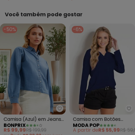
Você também pode gostar
-50%
-6%
Mo
bonprix - Camisa (Azul) em Jea
Camisa com Botões
Camisa (Azul) em Jeans
MODA POP
BONPRIX
(Marinho)
Leve
A partir de
R$ 55,99
R$ 59,
R$ 99,99
R$ 199,99