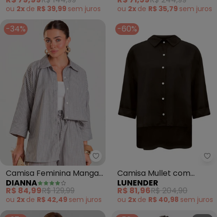
ou
2x
de
R$ 39,99
sem
juros
ou
2x
de
R$ 35,79
sem
juros
-34%
-60%
Dianna - Camisa Feminina Manga
Lu
Camisa Feminina Manga
Camisa Mullet com
DIANNA
LUNENDER
7/8 Listrada (Preto)
Mangas 3/4 (Marrom)
R$ 84,99
R$ 129,99
R$ 81,96
R$ 204,90
ou
2x
de
R$ 42,49
sem
juros
ou
2x
de
R$ 40,98
sem
juros