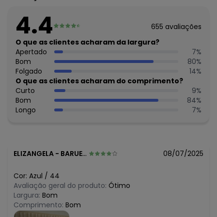
N/D*
agosto/2026
R$ 39,99
julho/2026
4.4
N/D*
junho/2026
655
avaliações
R$ 79,99
maio/2026
R$ 94,99
O que as clientes acharam da largura?
abril/2026
R$ 94,99
Apertado
7
%
março/2026
R$ 94,99
Bom
80
%
fevereiro/2026
Folgado
14
%
O que as clientes acharam do comprimento?
Curto
9
%
Bom
84
%
Longo
7
%
ELIZANGELA
-
BARUERI - SP
08/07/2025
Cor:
Azul
/
44
Avaliação geral do produto:
Ótimo
Largura:
Bom
Comprimento:
Bom