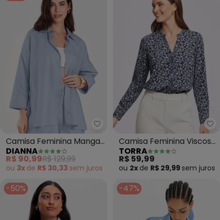
Dianna - Camisa Feminina Manga
To
Camisa Feminina Manga
Camisa Feminina Viscose
DIANNA
TORRA
7/8 Listrada (Azul)
(Azul)
R$ 90,99
R$ 129,99
R$ 59,99
ou
3x
de
R$ 30,33
sem
juros
ou
2x
de
R$ 29,99
sem
juros
-50%
-47%