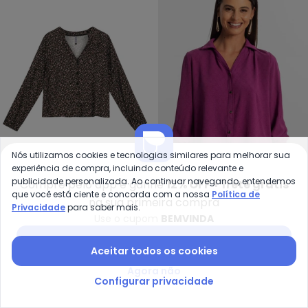
Nós utilizamos cookies e tecnologias similares para melhorar sua
experiência de compra, incluindo conteúdo relevante e
Marialícia - Blusa Feminina Flor
Ro
publicidade personalizada. Ao continuar navegando, entendemos
Compre pelo app e ganhe
12% OFF + frete grátis
Blusa Feminina Floral
Camisa 3/4 Feminina
que você está ciente e concorda com a nossa
Política de
na sua primeira compra
MARIALÍCIA
ROVITEX
Privacidade
para saber mais.
Delicada (Preto)
(Roxo)
R$ 87,96
R$ 219,90
R$ 71,59
R$ 244,99
Use o cupom
BEMVINDA
ou
2x
de
R$ 43,98
sem
juros
ou
2x
de
R$ 35,79
sem
juros
Baixar app Posthaus
Aceitar todos os cookies
-49%
-50%
NEW
Agora não
Configurar privacidade