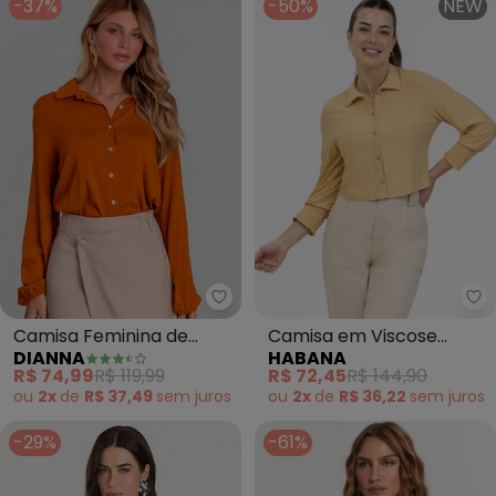
-37%
-50%
NEW
Dianna - Camisa Feminina de T
Ha
Camisa Feminina de
Camisa em Viscose
DIANNA
HABANA
Tecido (Marrom)
(Amarelo Claro)
R$ 74,99
R$ 119,99
R$ 72,45
R$ 144,90
ou
2x
de
R$ 37,49
sem
juros
ou
2x
de
R$ 36,22
sem
juros
-29%
-61%