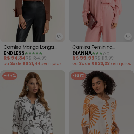
Endless - Camisa Manga Longa
Di
Camisa Manga Longa
Camisa Feminina
ENDLESS
DIANNA
Decote V (Marrom)
Oversized em Tecido
R$ 94,34
R$ 184,99
R$ 99,99
R$ 119,99
(Rosa)
ou
3x
de
R$ 31,44
sem
juros
ou
3x
de
R$ 33,33
sem
juros
-65%
-60%