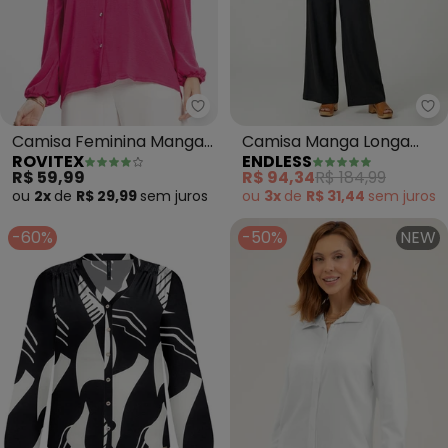
Rovitex - Camisa Feminina Man
En
Camisa Feminina Manga
Camisa Manga Longa
ROVITEX
ENDLESS
Longa (Rosa)
Decote V (Vermelho)
R$ 59,99
R$ 94,34
R$ 184,99
ou
2x
de
R$ 29,99
sem
juros
ou
3x
de
R$ 31,44
sem
juros
-60%
-50%
NEW