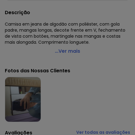
Descrição
Camisa em jeans de algodão com poliéster, com gola
padre, mangas longas, decote frente em V, fechamento
de vista com botões, martingale nas mangas e costas
mais alongada. Comprimento longuete.
bonprix - Camisa Jeans Gola de Padre Azul Claro
...Ver mais
Código do produto: 2325389
Modelagem: Solto
Fotos das Nossas Clientes
Comprimento da manga: Longa
Decote frente: Com gola
Observação: Martingale nas mangas.
Fechamento: Botão
Tecido: Jeans
Composição: Conforme imagem etiqueta
Histórico de preços
O preço apresentado abaixo é o menor oferecido em
algum dia do mês, para o menor tamanho disponível.
Avaliações
Ver todas as avaliações