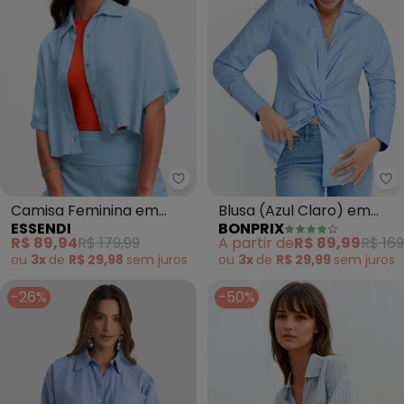
Essendi - Camisa Feminina em V
bo
Camisa Feminina em
Blusa (Azul Claro) em
ESSENDI
BONPRIX
Viscose Sarjada (Azul)
Tricoline
R$ 89,94
R$ 179,99
A partir de
R$ 89,99
R$ 169
ou
3x
de
R$ 29,98
sem
juros
ou
3x
de
R$ 29,99
sem
juros
-26%
-50%