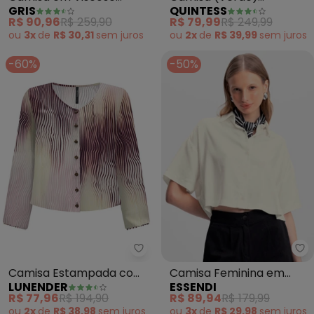
QUINTESS
GRIS
Oversized Alongada em
Estampada Marrom
R$ 79,99
R$ 249,99
R$ 90,96
R$ 259,90
Crepe Plano
ou
2x
de
R$ 39,99
sem
juros
ou
3x
de
R$ 30,31
sem
juros
-60%
-50%
Lunender - Camisa Estampada 
Es
Camisa Estampada com
Camisa Feminina em
LUNENDER
ESSENDI
Decote em V (Roxo)
Viscose Sarjada (Natural)
R$ 77,96
R$ 194,90
R$ 89,94
R$ 179,99
ou
2x
de
R$ 38,98
sem
juros
ou
3x
de
R$ 29,98
sem
juros