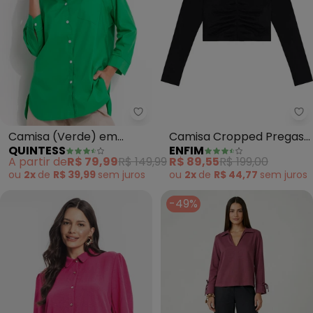
Quintess - Camisa (Verde) em A
En
Camisa (Verde) em
Camisa Cropped Pregas
QUINTESS
ENFIM
Alfaiataria
Texturizada (Preto)
A partir de
R$ 79,99
R$ 149,99
R$ 89,55
R$ 199,00
ou
2x
de
R$ 39,99
sem
juros
ou
2x
de
R$ 44,77
sem
juros
-49%