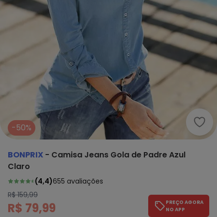
bonp
-50%
BONPRIX
-
Camisa Jeans Gola de Padre Azul
Claro
(
4,4
)
655
avaliações
R$ 159,99
PREÇO AGORA
R$ 79,99
NO APP