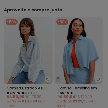
Aproveite e compre junto
-50%
-50%
bonprix - Camisa Listrado Azul 
Essen
Camisa Listrado Azul
Camisa Feminina em
BONPRIX
ESSENDI
em Tricoline
Viscose Sarjada Azul
R$ 89,99
R$ 179,99
R$ 89,94
R$ 179,99
ou
3x
de
R$ 29,99
sem
ou
3x
de
R$ 29,98
sem
juros
juros