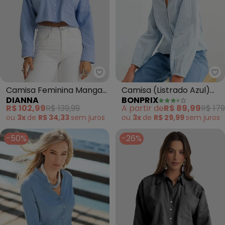
Dianna - Camisa Feminina Manga
bo
Camisa Feminina Manga
Camisa (Listrado Azul)
DIANNA
BONPRIX
Longa Listrada (Azul)
em Tricoline
R$ 102,99
R$ 139,99
A partir de
R$ 89,99
R$ 179
ou
3x
de
R$ 34,33
sem
juros
ou
3x
de
R$ 29,99
sem
juros
-50%
-26%