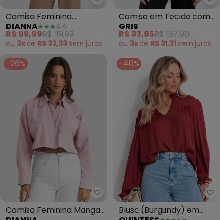
Dianna - Camisa Feminina Over
Gr
Camisa Feminina
Camisa em Tecido com
DIANNA
GRIS
Oversized em Tecido
Linho (Cinza)
R$ 99,99
R$ 119,99
R$ 93,95
R$ 187,90
(Marrom)
ou
3x
de
R$ 33,33
sem
juros
ou
3x
de
R$ 31,31
sem
juros
-26%
-40%
Dianna - Camisa Feminina Mang
Qu
Camisa Feminina Manga
Blusa (Burgundy) em
DIANNA
QUINTESS