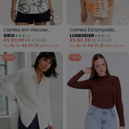
Gris - Camisa em Viscose Esta
Lu
Camisa em Viscose
Camisa Estampada
GRIS
LUNENDER
Estampada (Preto)
Alongada com Mangas
R$ 90,96
R$ 259,90
R$ 82,36
R$ 205,90
3/4 (Amarelo)
ou
3x
de
R$ 30,31
sem
juros
ou
2x
de
R$ 41,18
sem
juros
-51%
-41%