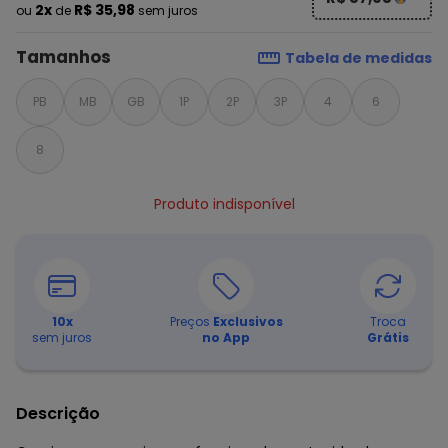
2x
R$ 35,98
ou
de
sem juros
Tamanhos
Tabela de medidas
PB
MB
GB
1P
2P
3P
4
6
8
Produto indisponível
10
x
Preços
Exclusivos
Troca
sem juros
no App
Grátis
Descrição