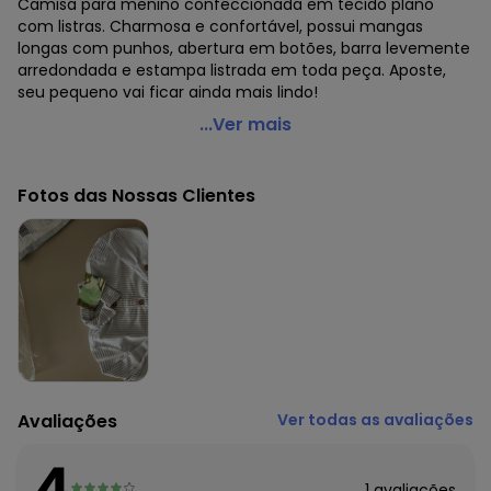
Camisa para menino confeccionada em tecido plano
com listras. Charmosa e confortável, possui mangas
longas com punhos, abertura em botões, barra levemente
arredondada e estampa listrada em toda peça. Aposte,
seu pequeno vai ficar ainda mais lindo!
Marisol - Camisa Listrada Manga Longa Infantil
...Ver mais
Masculina Marisol Azul
Código do produto: 22949267
Fotos das Nossas Clientes
Histórico de preços
O preço apresentado abaixo é o menor oferecido em
algum dia do mês, para o menor tamanho disponível.
N/D*
agosto/2026
N/D*
julho/2026
N/D*
junho/2026
N/D*
maio/2026
N/D*
abril/2026
N/D*
março/2026
Avaliações
Ver todas as avaliações
N/D*
fevereiro/2026
4
1
avaliações