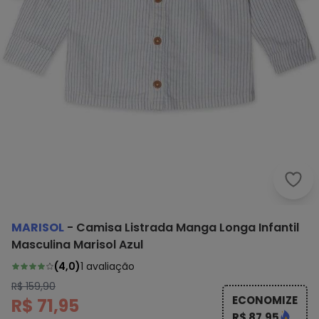
Mari
MARISOL
-
Camisa Listrada Manga Longa Infantil
Masculina Marisol Azul
(
4,0
)
1
avaliação
R$ 159,90
ECONOMIZE
R$ 71,95
R$ 87,95