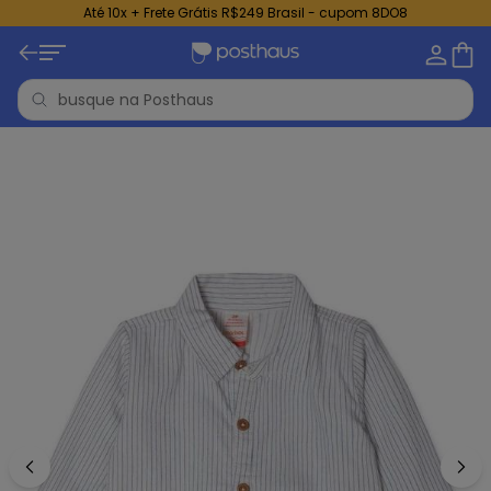
Até 10x + Frete Grátis R$249 Brasil - cupom 8DO8