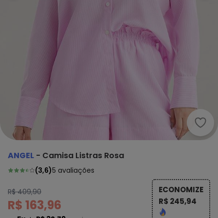
Ange
ANGEL
-
Camisa Listras Rosa
(
3,6
)
5
avaliações
ECONOMIZE
R$ 409,90
R$ 245,94
R$ 163,96