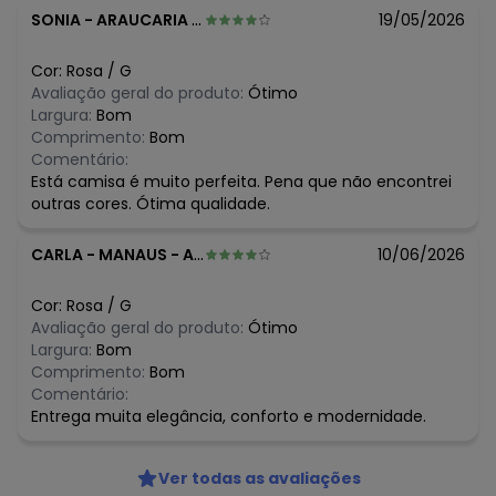
SONIA
-
ARAUCARIA - PR
19/05/2026
Histórico de preços
O preço apresentado abaixo é o menor oferecido em
Cor:
Rosa
/
G
algum dia do mês, para o menor tamanho disponível.
Avaliação geral do produto:
Ótimo
N/D*
agosto/2026
Largura:
Bom
N/D*
julho/2026
Comprimento:
Bom
N/D*
junho/2026
Comentário:
R$ 143,46
maio/2026
Está camisa é muito perfeita. Pena que não encontrei
R$ 163,96
abril/2026
outras cores. Ótima qualidade.
N/D*
março/2026
R$ 163,96
fevereiro/2026
CARLA
-
MANAUS - AM
10/06/2026
Cor:
Rosa
/
G
Avaliação geral do produto:
Ótimo
Largura:
Bom
Comprimento:
Bom
Comentário:
Entrega muita elegância, conforto e modernidade.
Ver todas as avaliações