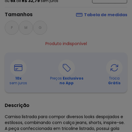
5x
R$ 32,79
ou
de
sem juros
Tamanhos
Tabela de medidas
P
M
G
Produto indisponível
10
x
Preços
Exclusivos
Troca
sem juros
no App
Grátis
Descrição
Camisa listrada para compor diversos looks despojados e
estilosos, combinando com calça jeans, shorts, inspire-se.
A peça confeccionada em tricoline listrado, possui gola