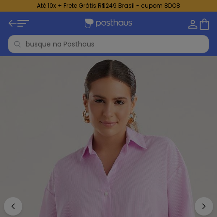
Até 10x + Frete Grátis R$249 Brasil - cupom 8DO8