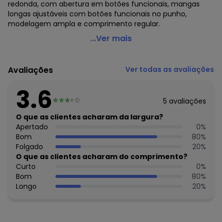
redonda, com abertura em botões funcionais, mangas
longas ajustáveis com botões funcionais no punho,
modelagem ampla e comprimento regular.
Angel - Camisa Listras Rosa
...Ver mais
Código do produto: 7370263
Modelagem: Ampla
Avaliações
Ver todas as avaliações
Comprimento da manga: Longa
Comprimento: Longo
3.6
Forro: Não
5
avaliações
Decote frente: Redondo
Decote costas: Redondo
O que as clientes acharam da largura?
Fornecedor: FAKINI MALHAS LTDA / CNPJ 50.821.880/0018-8
Apertado
0
%
Feito: BRASIL
Bom
80
%
Cuidados para conservação do produto: LAVAGEM A
Folgado
20
%
MÃO/TEMPERATURA MÁXIMA 40ºC - NÃO ALVEJAR ¿ NÃO
O que as clientes acharam do comprimento?
SECAR EM TAMBOR ¿ TEMPERATURA MÁXIMA DA BASE DO
Curto
0
%
FERRO A 110°C SEM VAPOR/ VAPOR PODE CAUSAR DANOS
Bom
80
%
IRREVERSIVEIS ¿ NÃO LIMPAR A SECO.
Longo
20
%
Fechamento: Botão
Tecido: Tricoline listrado
Composição: 80% poliester 20% algodao