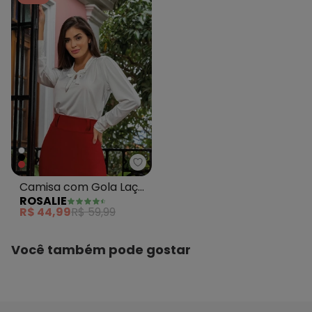
Camisa com Gola Laço
ROSALIE
Off White
R$ 44,99
R$ 59,99
Você também pode gostar