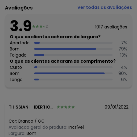
Camisa Manga Longa Branca, confeccionada em malha
Avaliações
Ver todas as avaliações
de poliéster flamê.
Modelo com fechamento frontal com botões.
3.9
Peça super moderna que você precisa ter no seu guarda
1017
avaliações
roupa.
Modelo super confortável e estiloso de usar.
O que as clientes acharam da largura?
Combinações:
Apertado
7
%
Você pode usar com roupas do dia dia, calças jeans,
Bom
79
%
calças sociais.
Folgado
13
%
Use com acessórios dourados para ficar em destaque.
O que as clientes acharam do comprimento?
Ocasiões:
Curto
4
%
Peça que você pode usar à qualquer hora do dia.
Bom
90
%
Material: 100% Poliéster.
Longo
6
%
Cor: Branca.
Tamanhos: P, M, G, GG.
THISSIANI
-
IBERTIOGA - MG
09/01/2022
Cor:
Branco
/
GG
Avaliação geral do produto:
Incrível
Largura:
Bom