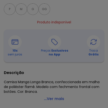
P
M
G
GG
Produto indisponível
10
x
Preços
Exclusivos
Troca
sem juros
no App
Grátis
Descrição
Camisa Manga Longa Branca, confeccionada em malha
de poliéster flamê. Modelo com fechmento frontal com
botões. Cor: Branca.
Moda Pop - Camisa Manga Longa Branca
...Ver mais
Código do produto: 1765747