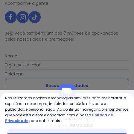
Acompanhe a gente
Seja você também um dos 7 milhões de apaixonados
pelas nossas dicas e promoções!
Nome
Digite seu e-mail
Telefone
Receber novidades
Nós utilizamos cookies e tecnologias similares para melhorar sua
Ao enviar o cadastro, você concorda com a nossa
Política
experiência de compra, incluindo conteúdo relevante e
de Privacidade
publicidade personalizada. Ao continuar navegando, entendemos
Compre pelo app e ganhe
12% OFF + frete grátis
que você está ciente e concorda com a nossa
Política de
na sua primeira compra
Privacidade
para saber mais.
Use o cupom
BEMVINDA