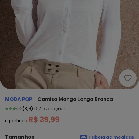
Moda
MODA POP
-
Camisa Manga Longa Branca
(
3,9
)
1017
avaliações
R$ 39,99
a partir de
Tamanhos
Tabela de medidas