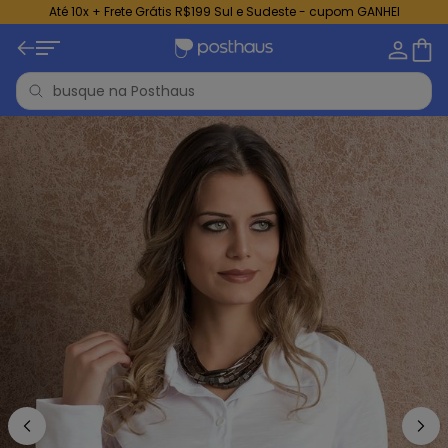
Até 10x + Frete Grátis R$199 Sul e Sudeste - cupom GANHEI