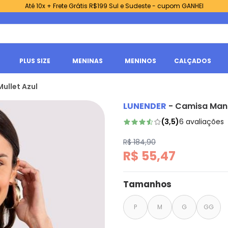
Até 10x + Frete Grátis R$199 Sul e Sudeste - cupom GANHEI
PLUS SIZE
MENINAS
MENINOS
CALÇADOS
ullet Azul
LUNENDER
-
Camisa Mang
(
3,5
)
6
avaliações
R$ 184,90
R$ 55,47
Tamanhos
P
M
G
GG