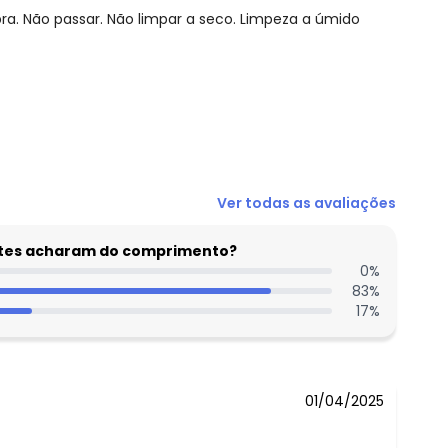
. Não passar. Não limpar a seco. Limpeza a úmido
N/D*
Ver todas as avaliações
N/D*
N/D*
entes acharam do comprimento?
N/D*
0
%
83
%
N/D*
17
%
N/D*
 concorda com a nossa
Política de
N/D*
01/04/2025