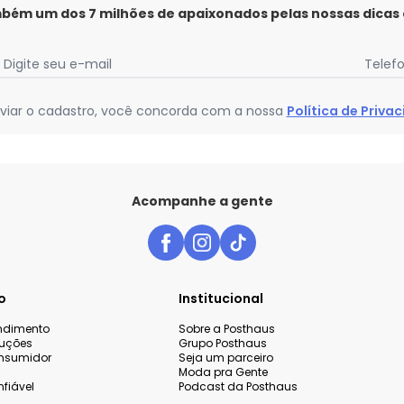
mbém um dos 7 milhões de apaixonados pelas nossas dicas
Digite seu e-mail
Telef
viar o cadastro, você concorda com a nossa
Política de Priva
Acompanhe a gente
o
Institucional
endimento
Sobre a Posthaus
luções
Grupo Posthaus
nsumidor
Seja um parceiro
Moda pra Gente
fiável
Podcast da Posthaus