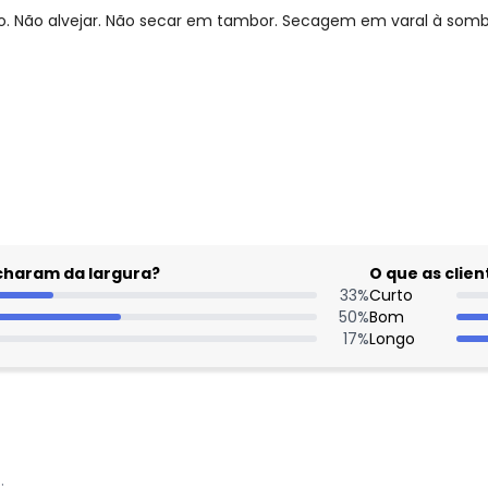
 Não alvejar. Não secar em tambor. Secagem em varal à sombra
gum dia do mês, para o menor tamanho disponível.
Nome
acharam da largura?
O que as cli
Digite seu e-mail
33
%
Curto
Telefone
50
%
Bom
17
%
Longo
Ao enviar o cadastro, você
Privacidade
: