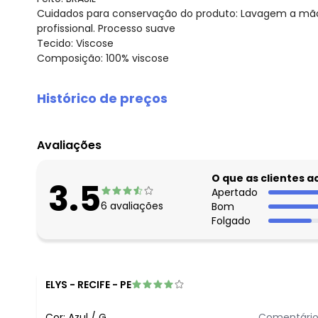
Cuidados para conservação do produto: Lavagem a mão.
profissional. Processo suave
Tecido: Viscose
Composição: 100% viscose
Histórico de preços
O preço apresentado abaixo é o menor oferecido em al
agosto/2026
Avaliações
julho/2026
junho/2026
O que as clientes 
3.5
maio/2026
Apertado
6
avaliações
Bom
abril/2026
Folgado
março/2026
fevereiro/2026
ELYS
-
RECIFE - PE
Cor:
Azul
/
G
Comentário