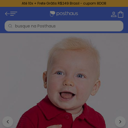
Até 10x + Frete Grátis R$249 Brasil - cupom 8DO8