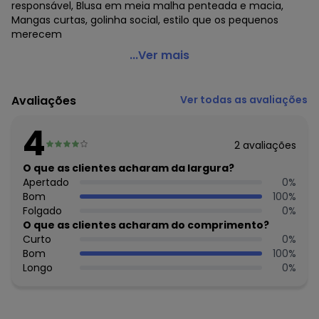
responsável, Blusa em meia malha penteada e macia,
Mangas curtas, golinha social, estilo que os pequenos
merecem
Alakazoo - Camisa Menino Manga Curta Malha
...Ver mais
TexturaVermelho
Código do produto: 7668863
Avaliações
Ver todas as avaliações
Fornecedor: LUNELLI COMERCIO DO VESTUARIO LTDA / CNPJ
75.552.133/0001-70
4
Feito: Brasil
2
avaliações
Cuidados para conservação do produto: Lavagem a mão;
Não alvejar; Não secar em tambor; Secagem em varal à
O que as clientes acharam da largura?
sombra; Não passar; Não limpar a seco; Limpeza a úmido
Apertado
0
%
profissional; Processo suave
Bom
100
%
Tecido: Algodão
Folgado
0
%
Composição: 97% algodão 3% elastano
O que as clientes acharam do comprimento?
Curto
0
%
Histórico de preços
Bom
100
%
Longo
0
%
O preço apresentado abaixo é o menor oferecido em
algum dia do mês, para o menor tamanho disponível.
N/D*
agosto/2026
N/D*
julho/2026