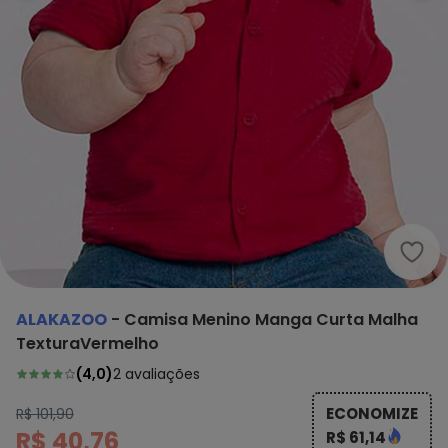
Alak
ALAKAZOO
-
Camisa Menino Manga Curta Malha
TexturaVermelho
(
4,0
)
2
avaliações
ECONOMIZE
R$ 101,90
R$ 40,76
R$ 61,14