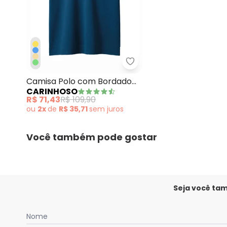
Carinhoso - Camisa Pol
Camisa Polo com Bordado
CARINHOSO
Azul Escuro
R$ 71,43
R$ 109,90
ou
2x
de
R$ 35,71
sem
juros
Você também pode gostar
Seja você ta
Nome