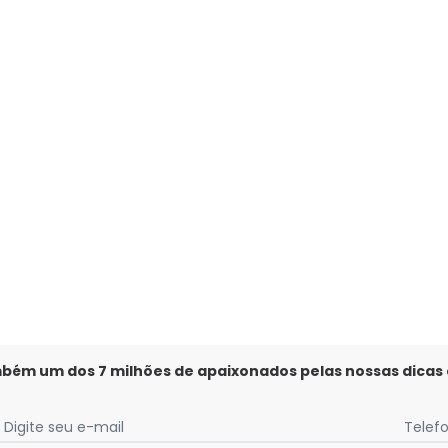
o com Bordado Azul Escuro
mbém um dos 7 milhões de apaixonados pelas nossas dicas
Digite seu e-mail
Telef