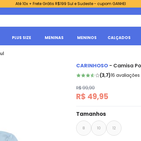
Até 10x + Frete Grátis R$199 Sul e Sudeste - cupom GANHEI
PLUS SIZE
MENINAS
MENINOS
CALÇADOS
ul
CARINHOSO
-
Camisa Po
(
3,7
)
16
avaliações
R$ 99,90
R$ 49,95
Tamanhos
8
10
12