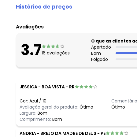
Histórico de preços
O preço apresentado abaixo é o menor oferecido em al
agosto/2026
Avaliações
julho/2026
junho/2026
O que as clientes 
3.7
maio/2026
Apertado
16
avaliações
Bom
abril/2026
Folgado
março/2026
fevereiro/2026
JESSICA
-
BOA VISTA - RR
Cor:
Azul
/
10
Comentário
Avaliação geral do produto:
Ótimo
Ótimo
Largura:
Bom
Comprimento:
Bom
ANDRIA
-
BREJO DA MADRE DE DEUS - PE