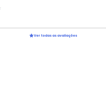
Telefone
:
Ao enviar o cadastro, você
Privacidade
Ver todas as avaliações