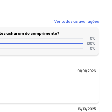
N/D*
Ver todas as avaliações
N/D*
N/D*
entes acharam do comprimento?
N/D*
0
%
100
%
N/D*
0
%
N/D*
R$ 44,95
01/01/2026
16/10/2025