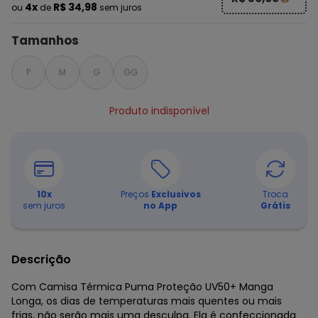
4x
R$ 34,98
ou
de
sem juros
Tamanhos
P
M
G
GG
Produto indisponível
10
x
Preços
Exclusivos
Troca
sem juros
no App
Grátis
Descrição
Com Camisa Térmica Puma Proteção UV50+ Manga
Longa, os dias de temperaturas mais quentes ou mais
frias, não serão mais uma desculpa. Ela é confeccionada