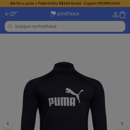
Até 10x s juros + Frete Grátis R$249 Brasil -Cupom PRORROGOU