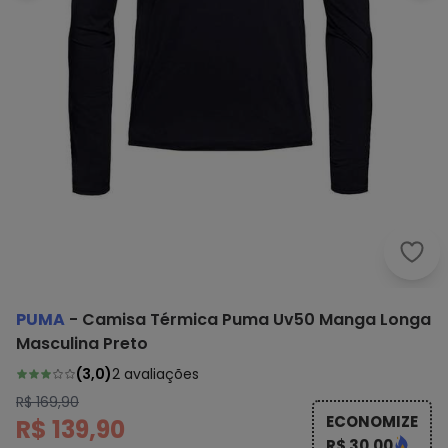
Puma
PUMA
-
Camisa Térmica Puma Uv50 Manga Longa
Masculina Preto
(
3,0
)
2
avaliações
R$ 169,90
ECONOMIZE
R$ 139,90
R$ 30,00