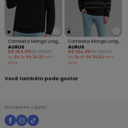
Aurus - Camiseta Manga Longa 
Aurus
Camiseta Manga Longa
Camiseta Manga Longa
AURUS
AURUS
Tricot Preto
Tricot Preto
R$ 184,95
R$ 369,90
R$ 184,95
R$ 369,90
ou
6x
de
R$ 30,82
sem
ou
6x
de
R$ 30,82
sem
juros
juros
Você também pode gostar
Acompanhe a gente