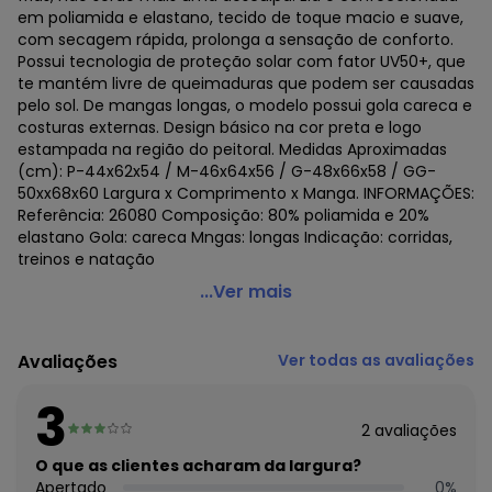
em poliamida e elastano, tecido de toque macio e suave,
com secagem rápida, prolonga a sensação de conforto.
Possui tecnologia de proteção solar com fator UV50+, que
te mantém livre de queimaduras que podem ser causadas
pelo sol. De mangas longas, o modelo possui gola careca e
costuras externas. Design básico na cor preta e logo
estampada na região do peitoral. Medidas Aproximadas
(cm): P-44x62x54 / M-46x64x56 / G-48x66x58 / GG-
50xx68x60 Largura x Comprimento x Manga. INFORMAÇÕES:
Referência: 26080 Composição: 80% poliamida e 20%
elastano Gola: careca Mngas: longas Indicação: corridas,
treinos e natação
Puma - Camisa Térmica Puma Uv50 Manga Longa
...Ver mais
Masculina Preto
Código do produto: 22693442
Avaliações
Ver todas as avaliações
3
2
avaliações
O que as clientes acharam da largura?
Apertado
0
%