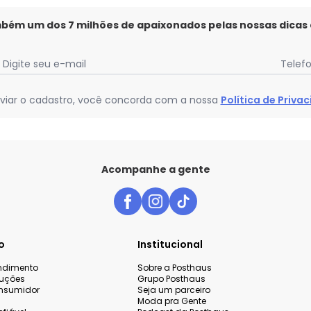
mbém um dos 7 milhões de apaixonados pelas nossas dicas
Digite seu e-mail
Telef
viar o cadastro, você concorda com a nossa
Política de Priva
Acompanhe a gente
o
Institucional
endimento
Sobre a Posthaus
luções
Grupo Posthaus
nsumidor
Seja um parceiro
Moda pra Gente