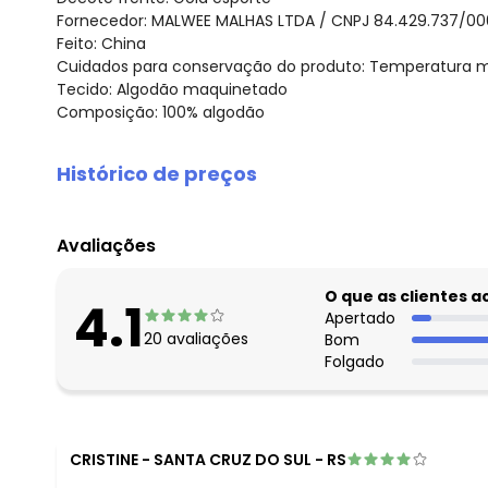
Fornecedor: MALWEE MALHAS LTDA / CNPJ 84.429.737/00
Feito: China
Cuidados para conservação do produto: Temperatura má
Tecido: Algodão maquinetado
Composição: 100% algodão
Histórico de preços
O preço apresentado abaixo é o menor oferecido em al
agosto/2026
Avaliações
julho/2026
junho/2026
O que as clientes 
4.1
maio/2026
Apertado
20
avaliações
Bom
abril/2026
Folgado
março/2026
fevereiro/2026
CRISTINE
-
SANTA CRUZ DO SUL - RS