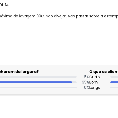
01-14
xima de lavagem 30C. Não alvejar. Não passar sobre a estamp
gum dia do mês, para o menor tamanho disponível.
acharam da largura?
O que as cli
5
%
Curto
95
%
Bom
0
%
Longo