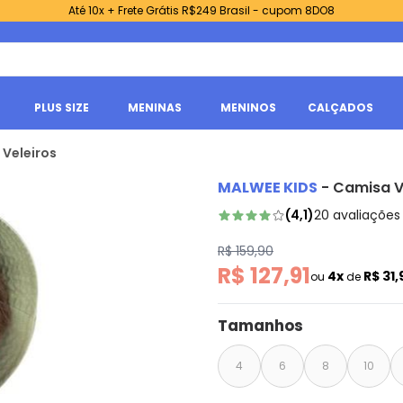
Até 10x + Frete Grátis R$249 Brasil - cupom 8DO8
PLUS SIZE
MENINAS
MENINOS
CALÇADOS
 Veleiros
MALWEE KIDS
-
Camisa V
(
4,1
)
20
avaliações
R$ 159,90
R$ 127,91
4x
R$ 31
ou
de
Tamanhos
4
6
8
10