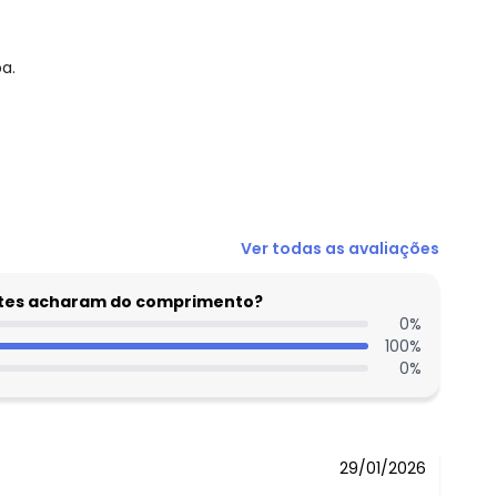
a.
N/D*
Ver todas as avaliações
N/D*
N/D*
entes acharam do comprimento?
N/D*
0
%
100
%
N/D*
0
%
N/D*
R$ 111,93
29/01/2026