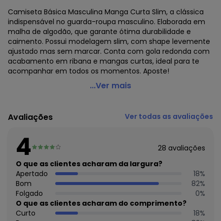
Camiseta Básica Masculina Manga Curta Slim, a clássica
indispensável no guarda-roupa masculino. Elaborada em
malha de algodão, que garante ótima durabilidade e
caimento. Possui modelagem slim, com shape levemente
ajustado mas sem marcar. Conta com gola redonda com
acabamento em ribana e mangas curtas, ideal para te
acompanhar em todos os momentos. Aposte!
Hering - Camiseta Basica Masculina Manga Curta Slim
...Ver mais
Branco
Código do produto: 22198212
Avaliações
Ver todas as avaliações
Histórico de preços
4
O preço apresentado abaixo é o menor oferecido em
28
avaliações
algum dia do mês, para o menor tamanho disponível.
O que as clientes acharam da largura?
N/D*
agosto/2026
Apertado
18
%
N/D*
julho/2026
Bom
82
%
N/D*
junho/2026
Folgado
0
%
N/D*
maio/2026
O que as clientes acharam do comprimento?
R$ 35,99
abril/2026
Curto
18
%
R$ 35,99
março/2026