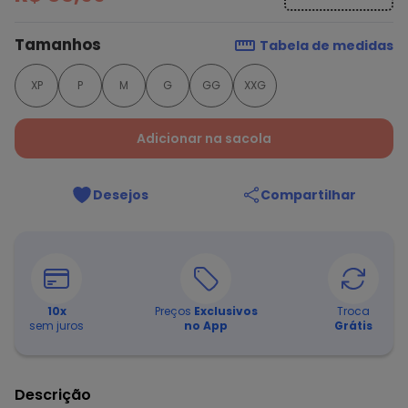
Tamanhos
Tabela de medidas
XP
P
M
G
GG
XXG
Adicionar na sacola
Desejos
Compartilhar
10
x
Preços
Exclusivos
Troca
sem juros
no App
Grátis
Descrição