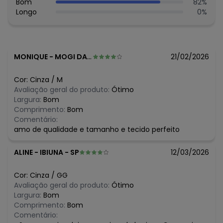
Bom
82
%
R$ 35,99
fevereiro/2026
Longo
0
%
MONIQUE
-
MOGI DAS CRUZES - SP
21/02/2026
Cor:
Cinza
/
M
Avaliação geral do produto:
Ótimo
Largura:
Bom
Comprimento:
Bom
Comentário:
amo de qualidade e tamanho e tecido perfeito
ALINE
-
IBIUNA - SP
12/03/2026
Cor:
Cinza
/
GG
Avaliação geral do produto:
Ótimo
Largura:
Bom
Comprimento:
Bom
Comentário: