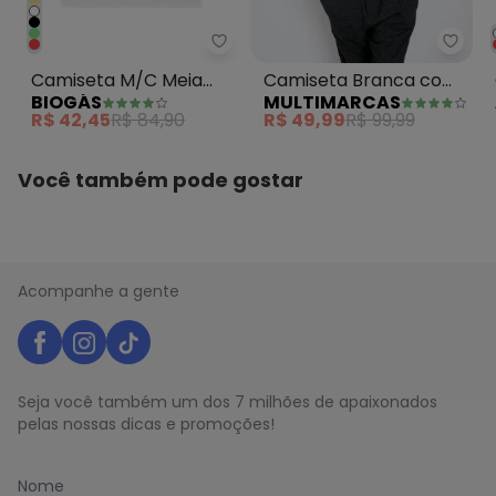
Mult
Biogás - Camiseta M/C Meia Ma
Camiseta Branca com
Camiseta M/C Meia
MULTIMARCAS
BIOGÁS
Estampa na Frente
Malha Branco
R$ 49,99
R$ 99,99
R$ 42,45
R$ 84,90
Você também pode gostar
Acompanhe a gente
Seja você também um dos 7 milhões de apaixonados
pelas nossas dicas e promoções!
Nome