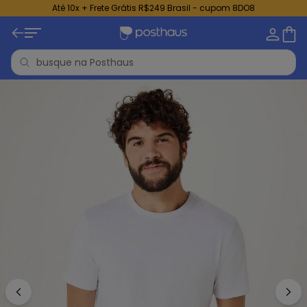
Até 10x + Frete Grátis R$249 Brasil - cupom 8DO8