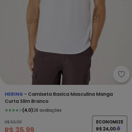
Heri
HERING
-
Camiseta Basica Masculina Manga
Curta Slim Branco
(
4,0
)
28
avaliações
ECONOMIZE
R$ 59,99
R$ 35,99
R$ 24,00