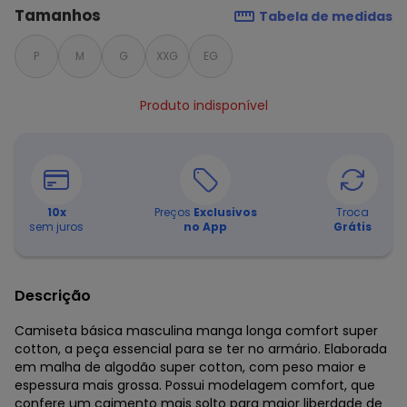
Tamanhos
Tabela de medidas
P
M
G
XXG
EG
Produto indisponível
10
x
Preços
Exclusivos
Troca
sem juros
no App
Grátis
Descrição
Camiseta básica masculina manga longa comfort super
cotton, a peça essencial para se ter no armário. Elaborada
em malha de algodão super cotton, com peso maior e
espessura mais grossa. Possui modelagem comfort, que
confere um caimento mais solto para maior liberdade de