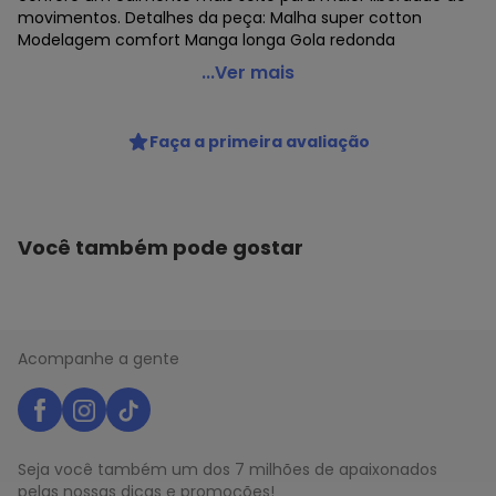
movimentos. Detalhes da peça: Malha super cotton
Modelagem comfort Manga longa Gola redonda
Hering - Camiseta Basica Masculina Manga Longa
...Ver mais
Comfort Super Cotton Azul
Código do produto: 22986216
Faça a primeira avaliação
Você também pode gostar
Acompanhe a gente
Seja você também um dos 7 milhões de apaixonados
pelas nossas dicas e promoções!