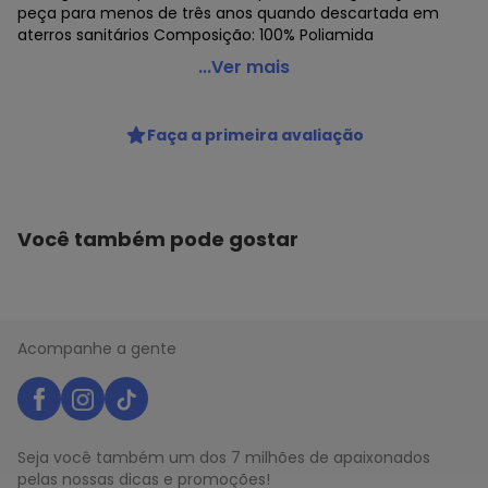
peça para menos de três anos quando descartada em
aterros sanitários Composição: 100% Poliamida
Lupo - Camiseta Feminina Lupo 77052-005
...Ver mais
Código do produto: 23617922
Colecao : RUNNING
Faça a primeira avaliação
Você também pode gostar
Acompanhe a gente
Seja você também um dos 7 milhões de apaixonados
pelas nossas dicas e promoções!