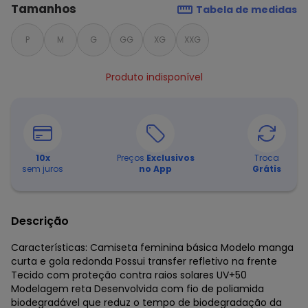
Tamanhos
Tabela de medidas
P
M
G
GG
XG
XXG
Produto indisponível
10
x
Preços
Exclusivos
Troca
sem juros
no App
Grátis
Descrição
Características: Camiseta feminina básica Modelo manga
curta e gola redonda Possui transfer refletivo na frente
Tecido com proteção contra raios solares UV+50
Modelagem reta Desenvolvida com fio de poliamida
biodegradável que reduz o tempo de biodegradação da