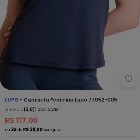
Lupo
LUPO
-
Camiseta Feminina Lupo 77052-005
(
3,0
)
1
avaliação
R$ 117,00
3x
R$ 39,00
ou
de
sem juros