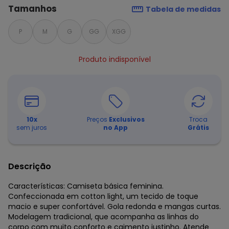
Tamanhos
Tabela de medidas
P
M
G
GG
XGG
Produto indisponível
10
x
Preços
Exclusivos
Troca
sem juros
no App
Grátis
Descrição
Características: Camiseta básica feminina.
Confeccionada em cotton light, um tecido de toque
macio e super confortável. Gola redonda e mangas curtas.
Modelagem tradicional, que acompanha as linhas do
corpo com muito conforto e caimento justinho. Atende