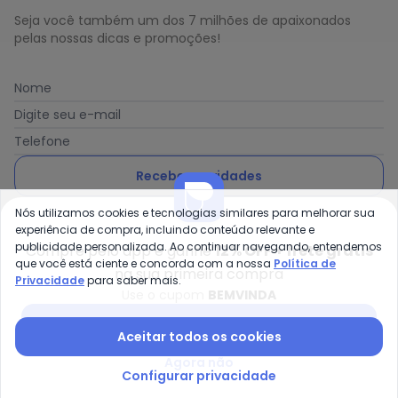
Seja você também um dos 7 milhões de apaixonados
pelas nossas dicas e promoções!
Nome
Digite seu e-mail
Telefone
Receber novidades
Nós utilizamos cookies e tecnologias similares para melhorar sua
Ao enviar o cadastro, você concorda com a nossa
Política
experiência de compra, incluindo conteúdo relevante e
de Privacidade
publicidade personalizada. Ao continuar navegando, entendemos
Compre pelo app e ganhe
12% OFF + frete grátis
que você está ciente e concorda com a nossa
Política de
na sua primeira compra
Privacidade
para saber mais.
Use o cupom
BEMVINDA
Posthaus é uma marca da Posthaus Ltda / CNPJ:
Baixar app Posthaus
Aceitar todos os cookies
80.462.138/0001-41
Endereço: Rua Werner Duwe, 202 Bairro Badenfurt -
Agora não
89.070-700 - Blumenau/SC
Configurar privacidade