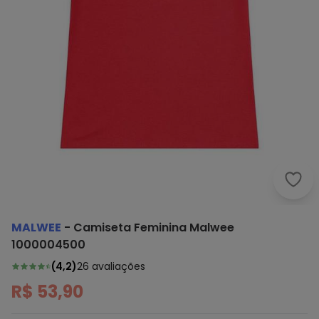
Malw
MALWEE
-
Camiseta Feminina Malwee
1000004500
(
4,2
)
26
avaliações
R$ 53,90