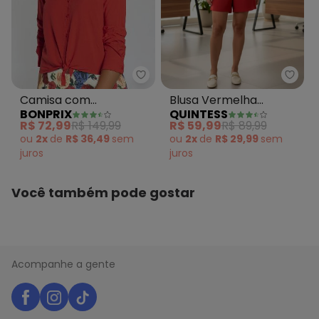
bonprix - Camisa com Amarra
Quint
Camisa com
Blusa Vermelha
BONPRIX
QUINTESS
Amarração Vermelha
Viscose Plana
R$ 72,99
R$ 149,99
R$ 59,99
R$ 89,99
ou
2x
de
R$ 36,49
sem
ou
2x
de
R$ 29,99
sem
juros
juros
Você também pode gostar
Acompanhe a gente