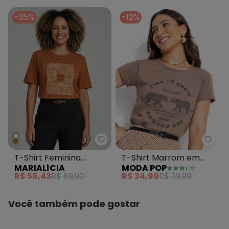
-35%
-12%
Marialícia - T-Shirt Feminina R
Moda
T-Shirt Feminina
T-Shirt Marrom em
MARIALÍCIA
MODA POP
Regular Metalizada
Malha de Algodão
R$ 58,43
R$ 89,90
R$ 34,99
R$ 39,99
Marrom
Você também pode gostar