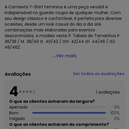
A Camiseta T-Shirt Feminina é uma peça versátil e
indispensável no guarda-roupa de qualquer mulher. Com
seu design clássico e confortável, é perfeita para diversas
ocasiões, desde um look casual do dia a dia até
combinações mais elaboradas para eventos
descontraídos, a modelo veste P. Tabela de Tamanhos P 
36/38 / M  38/40 G  40/42 / GG  42/44 G1  44/46 / G2 
46/462.
Cianitas - Camiseta Feminina Marrom Escuro Urso Your
...Ver mais
Dreams - Marrom Escuro
Código do produto: 23886062
Avaliações
Ver todas as avaliações
Gênero : Feminino
Composição : 100% algodão
4
Tecido : 30.1 penteado
1
avaliações
Histórico de preços
O que as clientes acharam da largura?
Apertado
0
%
O preço apresentado abaixo é o menor oferecido em
Bom
100
%
algum dia do mês, para o menor tamanho disponível.
Folgado
0
%
N/D*
agosto/2026
O que as clientes acharam do comprimento?
N/D*
julho/2026