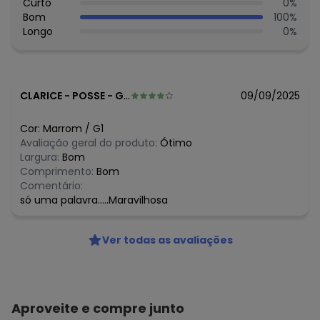
Curto
0
%
N/D*
junho/2026
Bom
100
%
N/D*
maio/2026
Longo
0
%
N/D*
abril/2026
N/D*
março/2026
N/D*
fevereiro/2026
CLARICE
-
POSSE - GO
09/09/2025
Cor:
Marrom
/
G1
Avaliação geral do produto:
Ótimo
Largura:
Bom
Comprimento:
Bom
Comentário:
só uma palavra.....Maravilhosa
Ver todas as avaliações
Aproveite e compre junto