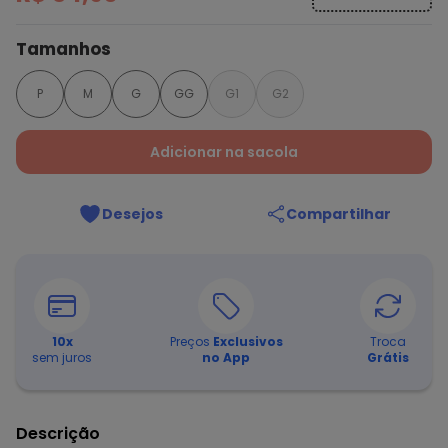
Tamanhos
P
M
G
GG
G1
G2
Adicionar na sacola
Desejos
Compartilhar
10
x
Preços
Exclusivos
Troca
sem juros
no App
Grátis
Descrição