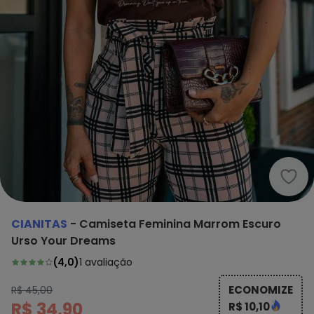
Cian
CIANITAS
-
Camiseta Feminina Marrom Escuro
Urso Your Dreams
(
4,0
)
1
avaliação
ECONOMIZE
R$ 45,00
R$ 34,90
R$ 10,10