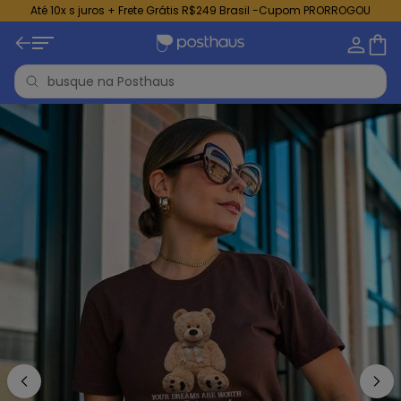
Até 10x s juros + Frete Grátis R$249 Brasil -Cupom PRORROGOU