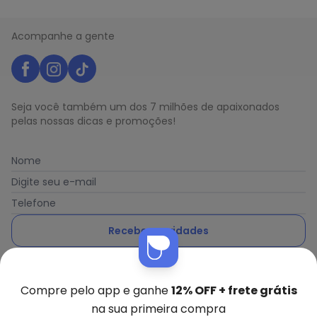
Acompanhe a gente
Seja você também um dos 7 milhões de apaixonados
pelas nossas dicas e promoções!
Nome
Digite seu e-mail
Telefone
Receber novidades
Ao enviar o cadastro, você concorda com a nossa
Política
de Privacidade
Compre pelo app e ganhe
12% OFF + frete grátis
na sua primeira compra