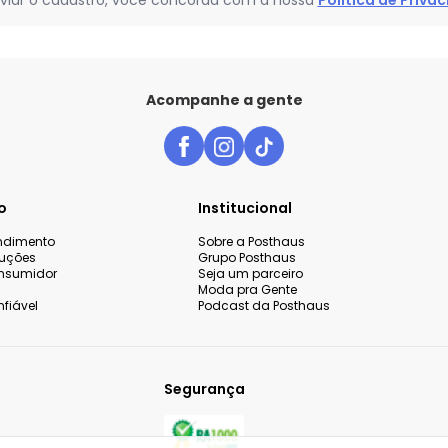
viar o cadastro, você concorda com a nossa
Política de Priva
Acompanhe a gente
o
Institucional
endimento
Sobre a Posthaus
luções
Grupo Posthaus
nsumidor
Seja um parceiro
Moda pra Gente
fiável
Podcast da Posthaus
Segurança