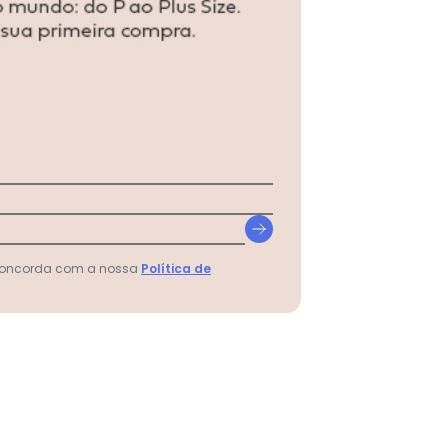
N/D*
N/D*
N/D*
N/D*
N/D*
N/D*
 concorda com a nossa
Política de
N/D*