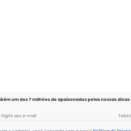
o em Malha de Viscose
mbém um dos 7 milhões de apaixonados pelas nossas dicas
Digite seu e-mail
Telef