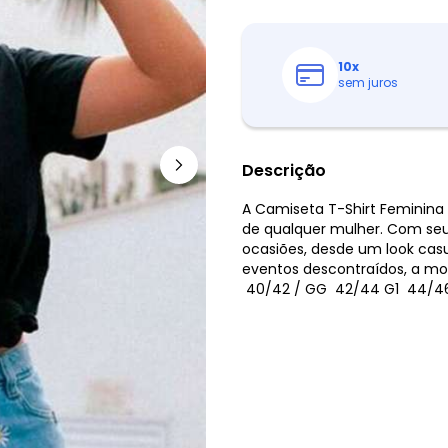
10
x
sem juros
Descrição
A Camiseta T-Shirt Feminina
de qualquer mulher. Com seu 
ocasiões, desde um look cas
eventos descontraídos, a mod
 40/42 / GG  42/44 G1  44/4