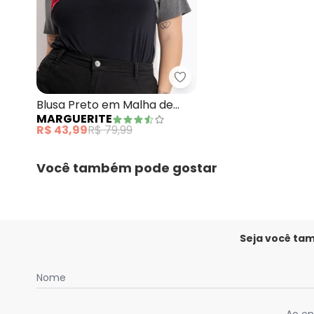
Marguerite - Blusa Pret
Blusa Preto em Malha de
MARGUERITE
Viscose
R$ 43,99
R$ 79,99
Você também pode gostar
Seja você ta
Nome