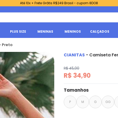
Até 10x + Frete Grátis R$249 Brasil - cupom 8DO8
PLUS SIZE
MENINAS
MENINOS
CALÇADOS
- Preto
CIANITAS
-
Camiseta Fe
R$ 45,00
R$ 34,90
Tamanhos
P
M
G
GG