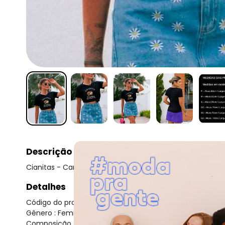
Descrição
Cianitas - Camiseta Feminina Preta Coconut - Preto
Detalhes
Código do produto: 23666622
Gênero : Feminino
Composição : 100% algodão