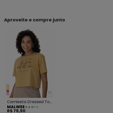
Aproveite e compre junto
Malwee - Camiseta Dressed To
Camiseta Dressed To
MALWEE
Bark Amarelo
R$ 79,90