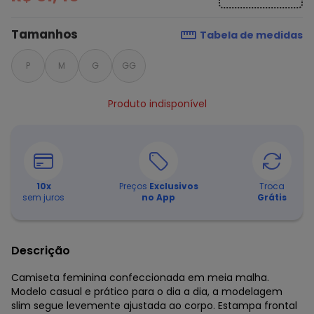
Tamanhos
Tabela de medidas
P
M
G
GG
Produto indisponível
10
x
Preços
Exclusivos
Troca
sem juros
no App
Grátis
Descrição
Camiseta feminina confeccionada em meia malha.
Modelo casual e prático para o dia a dia, a modelagem
slim segue levemente ajustada ao corpo. Estampa frontal