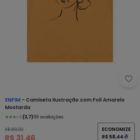
Enfi
ENFIM
-
Camiseta Ilustração com Foil Amarelo
Mostarda
(
3,7
)
119
avaliações
ECONOMIZE
R$ 89,90
R$ 31,46
R$ 58,44