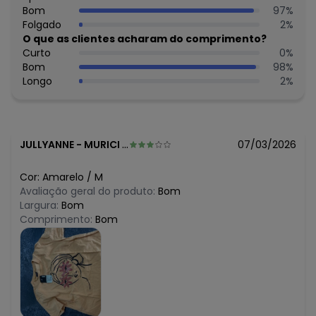
R$ 40,45
Bom
97
%
maio/2026
R$ 26,97
Folgado
2
%
abril/2026
R$ 26,97
O que as clientes acharam do comprimento?
março/2026
R$ 26,97
Curto
0
%
fevereiro/2026
Bom
98
%
Longo
2
%
JULLYANNE
-
MURICI - AL
07/03/2026
Cor:
Amarelo
/
M
Avaliação geral do produto:
Bom
Largura:
Bom
Comprimento:
Bom