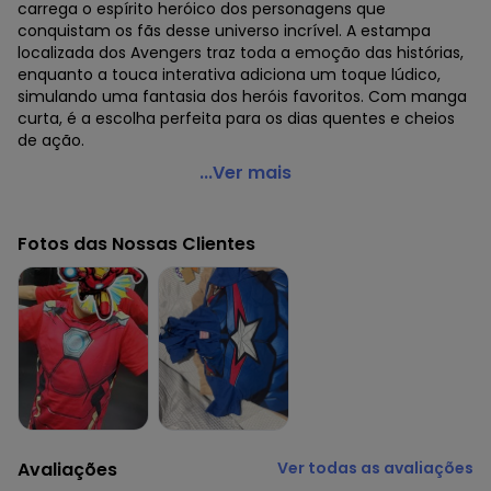
carrega o espírito heróico dos personagens que
conquistam os fãs desse universo incrível. A estampa
localizada dos Avengers traz toda a emoção das histórias,
enquanto a touca interativa adiciona um toque lúdico,
simulando uma fantasia dos heróis favoritos. Com manga
curta, é a escolha perfeita para os dias quentes e cheios
de ação.
Brandili - Camiseta Inf. Menino dos Vingadores Capuz
...Ver mais
Azul
Código do produto: 7602392
Fotos das Nossas Clientes
Modelagem: Ampla
Comprimento da Manga: Curta
Modelo da Manga: Regata
Forro: Não
Decote Frente : Redondo
Decote Costas: Redondo
Fornecedor: BRANDILI TÊXTIL LTDA / CNPJ 84.229.889/0001-
73
Feito: Brasil
Cuidados para conservação do produto: Não usar
Avaliações
Ver todas as avaliações
alvejante a base de cloro