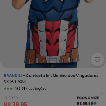
Bran
BRANDILI
-
Camiseta Inf. Menino dos Vingadores
Capuz Azul
(
3,3
)
7
avaliações
ECONOMIZE
R$ 99,90
R$ 39,95
R$ 59,95