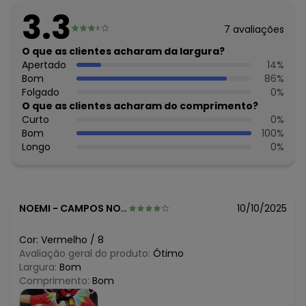
Tecido: Malha
3.3
Composição: CORPO MANGAS E CAPUZ 100%ALGODÃO
7
avaliações
RECORTE CAPUZ 100%POLIÉSTER
O que as clientes acharam da largura?
Histórico de preços
Apertado
14
%
Bom
86
%
O preço apresentado abaixo é o menor oferecido em
Folgado
0
%
algum dia do mês, para o menor tamanho disponível.
N/D*
O que as clientes acharam do comprimento?
agosto/2026
N/D*
Curto
0
%
julho/2026
N/D*
Bom
100
%
junho/2026
N/D*
Longo
0
%
maio/2026
N/D*
abril/2026
N/D*
março/2026
N/D*
fevereiro/2026
NOEMI
-
CAMPOS NOVOS - SC
10/10/2025
Cor:
Vermelho
/
8
Avaliação geral do produto:
Ótimo
Largura:
Bom
Comprimento:
Bom