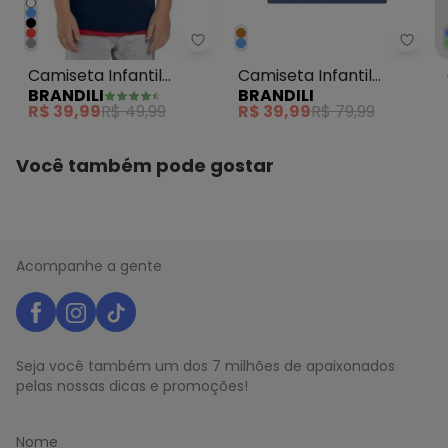
Brandili - Camiseta Infantil Men
Brand
Camiseta Infantil
Camiseta Infantil
BRANDILI
BRANDILI
Menino Malha Azul
Menino Malha do Stitch
R$ 39,99
R$ 49,99
R$ 39,99
R$ 79,99
Azul
Você também pode gostar
Acompanhe a gente
Seja você também um dos 7 milhões de apaixonados
pelas nossas dicas e promoções!
Nome