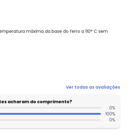
emperatura máxima da base do ferro a 110° C sem
N/D*
Ver todas as avaliações
N/D*
N/D*
entes acharam do comprimento?
R$ 27,45
0
%
100
%
R$ 27,45
0
%
R$ 27,45
R$ 24,7