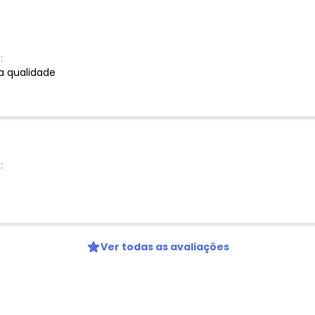
Nome
:
Digite seu e-mail
a qualidade
Telefone
Ao enviar o cadastro, você
Privacidade
:
Ver todas as avaliações