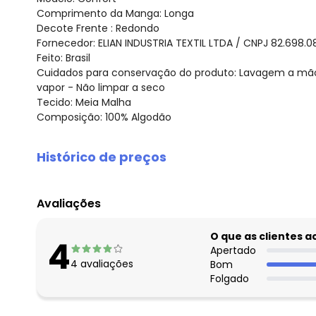
Comprimento da Manga: Longa
Decote Frente : Redondo
Fornecedor: ELIAN INDUSTRIA TEXTIL LTDA / CNPJ 82.698.
Feito: Brasil
Cuidados para conservação do produto: Lavagem a mão
vapor - Não limpar a seco
Tecido: Meia Malha
Composição: 100% Algodão
Histórico de preços
O preço apresentado abaixo é o menor oferecido em al
agosto/2026
Avaliações
julho/2026
junho/2026
O que as clientes 
4
maio/2026
Apertado
4
avaliações
Bom
abril/2026
Folgado
março/2026
fevereiro/2026