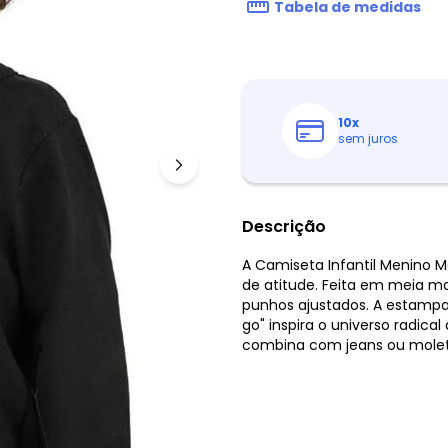
Tabela de medidas
10
x
sem juros
Descrição
A Camiseta Infantil Menino M
de atitude. Feita em meia m
punhos ajustados. A estampa 
go" inspira o universo radica
combina com jeans ou molet