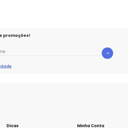
 e promoções!
one
cidade
Dicas
Minha Conta