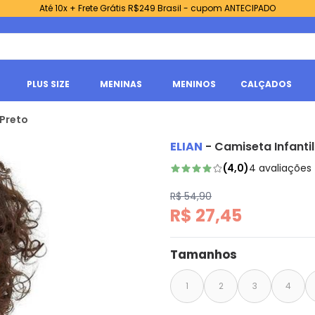
Até 10x + Frete Grátis R$249 Brasil - cupom ANTECIPADO
PLUS SIZE
MENINAS
MENINOS
CALÇADOS
 Preto
ELIAN
-
Camiseta Infanti
(
4,0
)
4
avaliações
R$ 54,90
R$ 27,45
Tamanhos
1
2
3
4