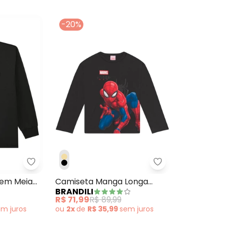
-20%
til Manga Longa com Capuz Preto
Ioluig - Camiseta Menino em Meia Malha Pentead
Brandili - Cami
 em Meia
Camiseta Manga Longa
BRANDILI
reto
Homem Aranha Preto
R$ 71,99
R$ 89,99
em
juros
ou
2x
de
R$ 35,99
sem
juros