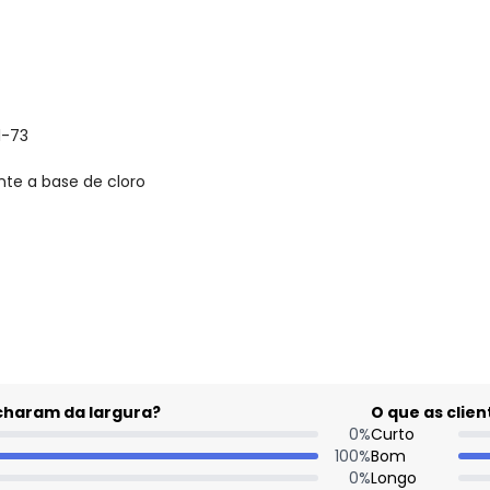
1-73
nte a base de cloro
gum dia do mês, para o menor tamanho disponível.
acharam da largura?
O que as cli
0
%
Curto
100
%
Bom
0
%
Longo