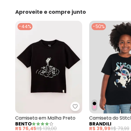
Aproveite e compre junto
-44%
-50%
Bento - Camiseta em Ma
Camiseta em Malha Preto
Camiseta do Stitch
BENTO
BRANDILI
Escuro Preto
R$ 76,45
R$ 139,00
R$ 39,99
R$ 79,99