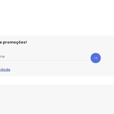
 e promoções!
one
cidade