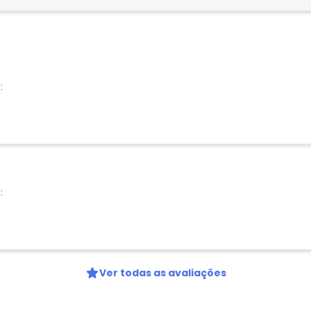
Nome
Digite seu e-mail
:
Telefone
Ao enviar o cadastro, você
Privacidade
:
Ver todas as avaliações