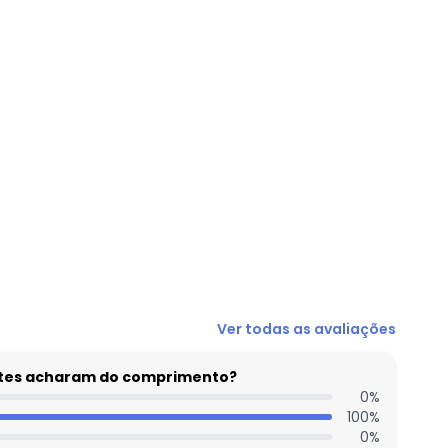
N/D*
Ver todas as avaliações
N/D*
N/D*
entes acharam do comprimento?
R$ 31,95
0
%
100
%
R$ 23,99
0
%
N/D*