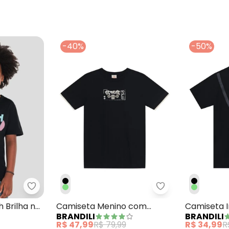
-40%
-50%
lha Preto
Brandili - Camiseta do Stitch Brilha no Escuro Pre
Brandili - Camis
 Brilha no
Camiseta Menino com
Camiseta I
BRANDILI
BRANDILI
Aplique de Skate Preto
Interativo
R$ 47,99
R$ 79,99
R$ 34,99
R