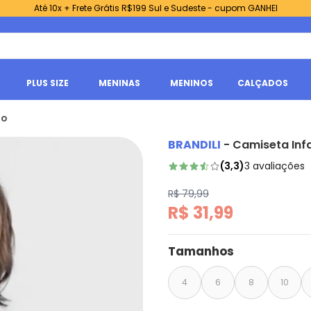
Até 10x + Frete Grátis R$199 Sul e Sudeste - cupom GANHEI
PLUS SIZE
MENINAS
MENINOS
CALÇADOS
to
BRANDILI
-
Camiseta Infa
(
3,3
)
3
avaliações
R$ 79,99
R$ 31,99
Tamanhos
4
6
8
10