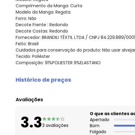
Comprimento da Manga: Curta
Modelo da Manga: Regata
Forro: Não
Decote Frente : Redondo
Decote Costas: Redondo
Fornecedor: BRANDILI TÊXTIL LTDA / CNPJ 84.229.889/000
Feito: Brasil
Cuidados para conservação do produto: Não usar alveja
Tecido: Poliéster
Composição: 91%POLIESTER 9%ELASTANO
Histórico de preços
O preço apresentado abaixo é o menor oferecido em al
agosto/2026
Avaliações
julho/2026
junho/2026
O que as clientes 
3.3
maio/2026
Apertado
3
avaliações
Bom
abril/2026
Folgado
março/2026