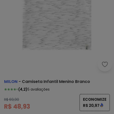
Milo
MILON
-
Camiseta Infantil Menino Branco
(
4,2
)
5
avaliações
ECONOMIZE
R$ 69,90
R$ 48,93
R$ 20,97