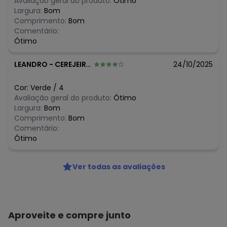
Avaliação geral do produto:
Ótimo
R$ 41,94
abril/2026
Largura:
Bom
R$ 48,93
março/2026
Comprimento:
Bom
N/D*
fevereiro/2026
Comentário:
Ótimo
LEANDRO
-
CEREJEIRAS - RO
24/10/2025
Cor:
Verde
/
4
Avaliação geral do produto:
Ótimo
Largura:
Bom
Comprimento:
Bom
Comentário:
Ótimo
Ver todas as avaliações
Aproveite e compre junto