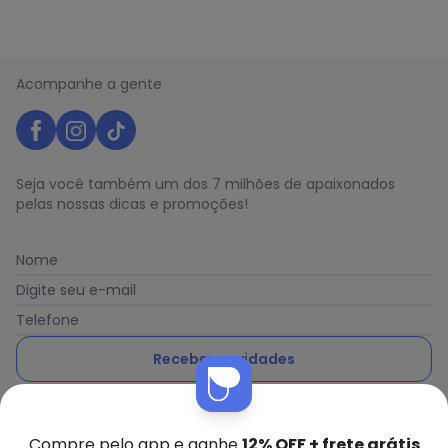
Acompanhe a gente
Seja você também um dos 7 milhões de apaixonados
pelas nossas dicas e promoções!
Nome
Digite seu e-mail
Telefone
Receber novidades
Ao enviar o cadastro, você concorda com a nossa
Política
de Privacidade
Compre pelo app e ganhe
12% OFF + frete grátis