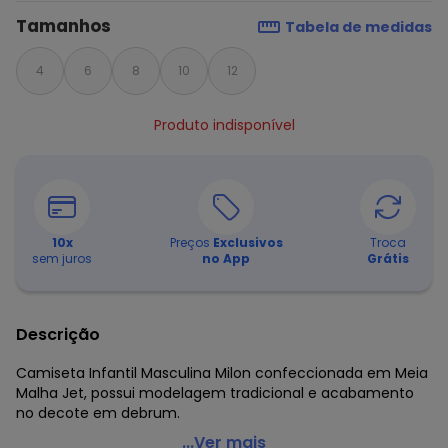
Tamanhos
Tabela de medidas
4
6
8
10
12
Produto indisponível
10
x
Preços
Exclusivos
Troca
sem juros
no App
Grátis
Descrição
Camiseta Infantil Masculina Milon confeccionada em Meia
Malha Jet, possui modelagem tradicional e acabamento
no decote em debrum.
Milon - Camiseta Infantil Menino Branco
...Ver mais