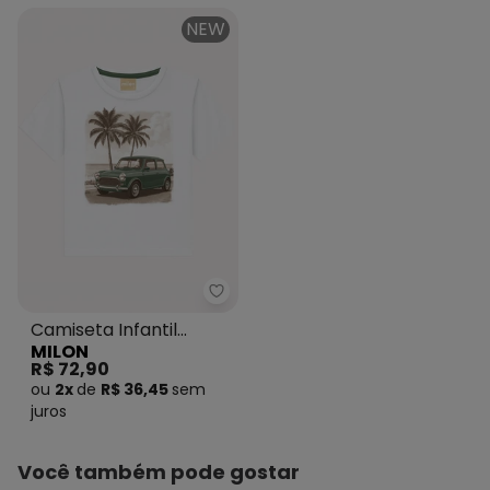
NEW
Milon - Camiseta Infantil Menin
Camiseta Infantil
MILON
Menino Carro Branco
R$ 72,90
ou
2x
de
R$ 36,45
sem
juros
Você também pode gostar