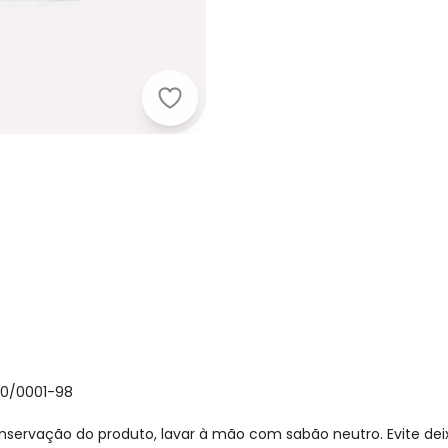
Milon - Camiseta Infantil Menino Le
30/0001-98
nservação do produto, lavar à mão com sabão neutro. Evite de