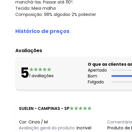
manchá-las. Passar até 110º.
Tecido: Meia malha
Composição: 98% algodao 2% poliester
Histórico de preços
O preço apresentado abaixo é o menor oferecido em al
agosto/2026
Avaliações
julho/2026
junho/2026
O que as clientes 
5
maio/2026
Apertado
1
avaliações
Bom
abril/2026
Folgado
março/2026
fevereiro/2026
SUELEN
-
CAMPINAS - SP
Cor:
Cinza
/
M
Comentário
Avaliação geral do produto:
Incrível
Produto de 