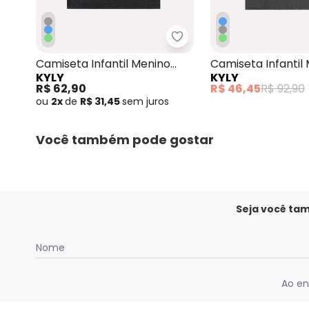
Kyly - Camiseta Infanti
Camiseta Infantil Menino
Camiseta Infantil
KYLY
KYLY
Estampa Cinza
Surf Cinza
R$ 62,90
R$ 46,45
R$ 92,90
ou
2x
de
R$ 31,45
sem
juros
Você também pode gostar
Seja você ta
Nome
Ao en