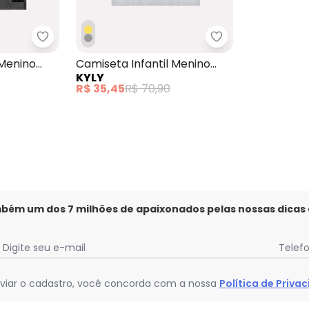
l Menino Estampa Cinza
Kyly - Camiseta Infantil Menino Surf Cinza
Kyly - Camiseta 
 Menino
Camiseta Infantil Menino
KYLY
Estampa Cinza
R$ 35,45
R$ 70,90
mbém um dos 7 milhões de apaixonados pelas nossas dicas
Digite seu e-mail
Telef
viar o cadastro, você concorda com a nossa
Política de Priva