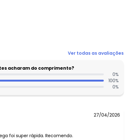
N/D*
Ver todas as avaliações
N/D*
N/D*
entes acharam do comprimento?
R$ 27,96
0
%
100
%
R$ 27,96
0
%
N/D*
N/D*
27/04/2026
ega foi super rápida. Recomendo.