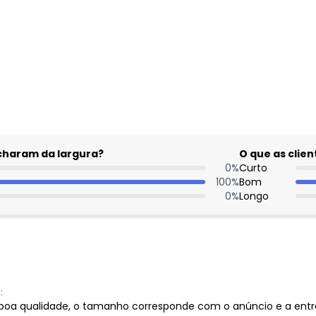
gum dia do mês, para o menor tamanho disponível.
acharam da largura?
O que as cli
0
%
Curto
100
%
Bom
0
%
Longo
:
boa qualidade, o tamanho corresponde com o anúncio e a entr