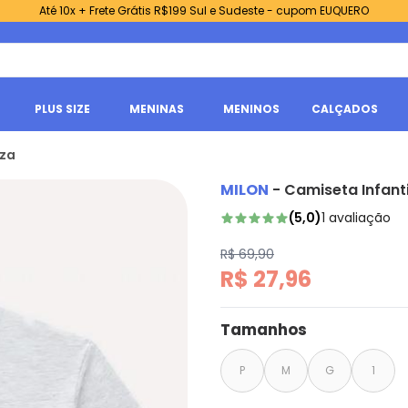
Até 10x + Frete Grátis R$199 Sul e Sudeste - cupom EUQUERO
PLUS SIZE
MENINAS
MENINOS
CALÇADOS
nza
MILON
-
Camiseta Infanti
(
5,0
)
1
avaliação
R$ 69,90
R$ 27,96
Tamanhos
P
M
G
1