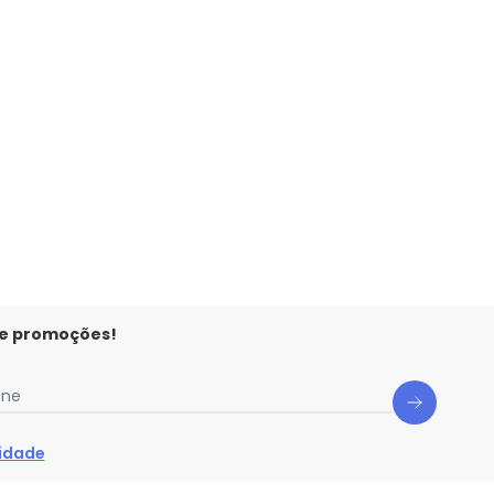
Infantil Menino Estampa Cinza
 e promoções!
one
cidade