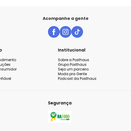
Acompanhe a gente
o
Institucional
endimento
Sobre a Posthaus
luções
Grupo Posthaus
nsumidor
Seja um parceiro
Moda pra Gente
fiável
Podcast da Posthaus
Segurança
 sua experiência de compra,