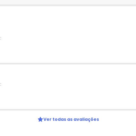
Nome
Digite seu e-mail
:
Telefone
Ao enviar o cadastro, você
Privacidade
:
Ver todas as avaliações