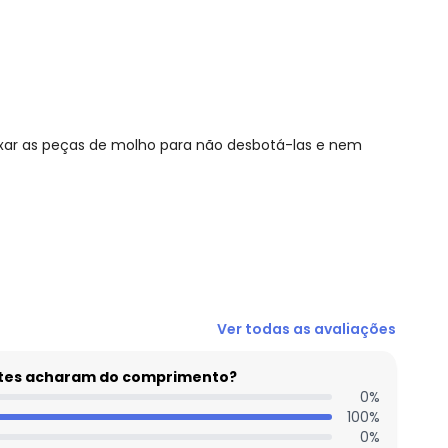
ixar as peças de molho para não desbotá-las e nem
N/D*
Ver todas as avaliações
N/D*
N/D*
entes acharam do comprimento?
N/D*
0
%
100
%
N/D*
0
%
N/D*