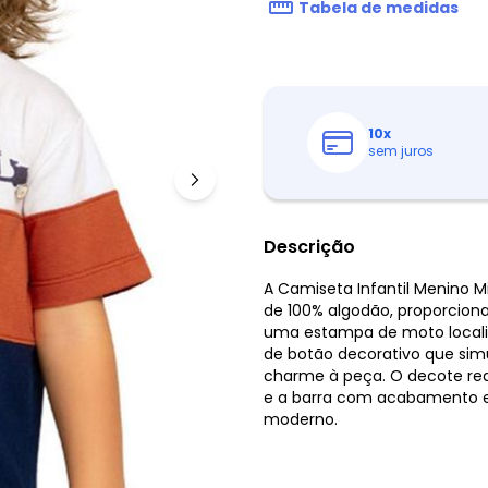
Tabela de medidas
10
x
sem juros
Descrição
A Camiseta Infantil Menino
de 100% algodão, proporcion
uma estampa de moto localiza
de botão decorativo que sim
charme à peça. O decote r
e a barra com acabamento e
moderno.