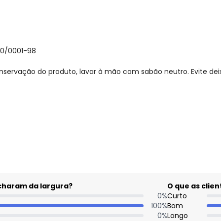
30/0001-98
nservação do produto, lavar à mão com sabão neutro. Evite de
gum dia do mês, para o menor tamanho disponível.
acharam da largura?
O que as cli
0
%
Curto
100
%
Bom
0
%
Longo