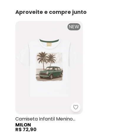
Aproveite e compre junto
NEW
Milon - Camiseta Infant
Camiseta Infantil Menino
MILON
Carro Branco
R$ 72,90