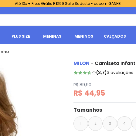
Até 10x + Frete Grátis R$199 Sul e Sudeste - cupom GANHEI
PLUS SIZE
MENINAS
MENINOS
CALÇADOS
inho
MILON
-
Camiseta Infanti
(
3,7
)
3
avaliações
R$ 89,90
R$ 44,95
Tamanhos
1
2
3
4