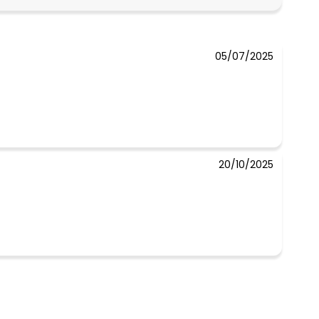
N/D*
05/07/2025
 concorda com a nossa
Política de
20/10/2025