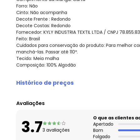
Forro: Não
Cinto: Não acompanha
Decote Frente : Redondo
Decote Costas: Redondo
Fornecedor: KYLY INDUSTRIA TEXTIL LTDA / CNPJ 78.855.8
Feito: Brasil
Cuidados para conservação do produto: Para melhor co
manchá-las. Passar até 110º.
Tecido: Meia malha
Composição: 100% Algodão
Histórico de preços
O preço apresentado abaixo é o menor oferecido em al
agosto/2026
Avaliações
julho/2026
junho/2026
O que as clientes 
3.7
maio/2026
Apertado
3
avaliações
Bom
abril/2026
Folgado
março/2026