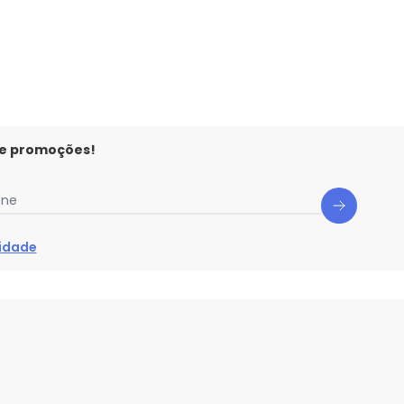
 e promoções!
one
cidade