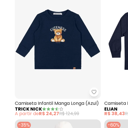
Trick Nick - Ca
Camiseta Infantil Manga Longa (Azul)
Camiseta L
TRICK NICK
ELIAN
Dinossauro
A partir de
R$ 24,27
R$ 124,99
R$ 38,43
R
-35%
-60%