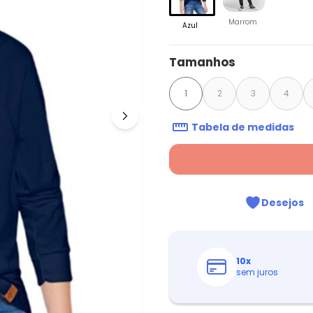
Marrom
Azul
Tamanhos
1
2
3
4
Tabela de medidas
Desejos
10
x
sem juros