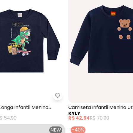
miseta Infantil Manga Longa (Azul)
Elian - Camiseta Longa Infantil 
onga Infantil Menino
Camiseta Infantil Menino Ur
KYLY
 (Azul)
(Azul)
$ 54,90
R$ 42,54
R$ 70,90
NEW
-40%