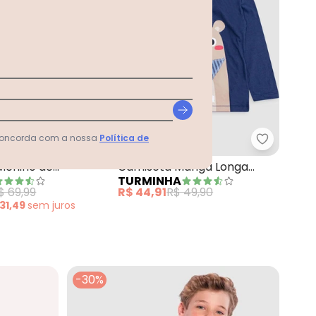
 concorda com a nossa
Política de
Longa Infantil Menino Dinossauro Azul
Brandili - Camiseta Menino de Cachorro 
Turminha 
Menino de
Camiseta Manga Longa
TURMINHA
Vermelho
Ursinho Menino Azul
$ 69,99
R$ 44,91
R$ 49,90
 31,49
sem
juros
-30%