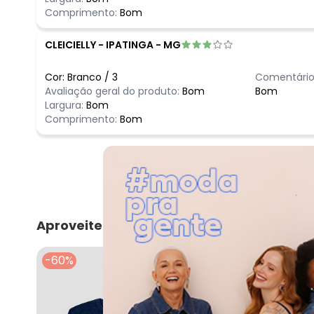
Comprimento:
Bom
CLEICIELLY
-
IPATINGA - MG
Cor:
Branco
/
3
Comentário
Avaliação geral do produto:
Bom
Bom
Largura:
Bom
Comprimento:
Bom
Aproveite e compre junto
-60%
NEW
-35%