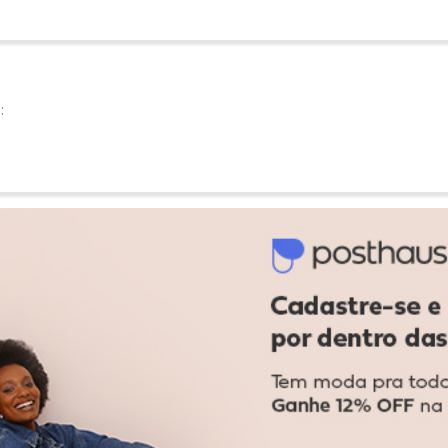
:
Ver todas as avaliações
-30%
-10%