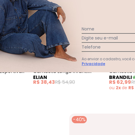
Nome
Digite seu e-mail
Telefone
Ao enviar o cadastro, você
il Manga Longa Ajustável Azul
Brandili - Camiseta Menino Esportiva Azul
Elian - Camiseta 
Privacidade
Esportiva
Camiseta Longa Infantil
Camiseta 
ELIAN
BRANDILI
Menino Dinossauro Azul
Cachorro 
R$ 38,43
R$ 54,90
R$ 62,99
R
ou
2x
de
R$
-40%