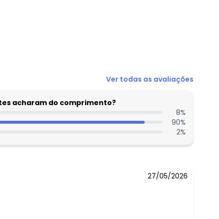
N/D*
Ver todas as avaliações
N/D*
R$ 33,74
entes acharam do comprimento?
N/D*
8
%
90
%
N/D*
2
%
N/D*
R$ 44,9
27/05/2026