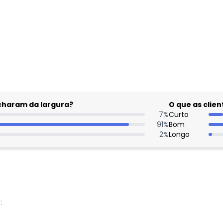
gum dia do mês, para o menor tamanho disponível.
acharam da largura?
O que as cli
7
%
Curto
91
%
Bom
2
%
Longo
: