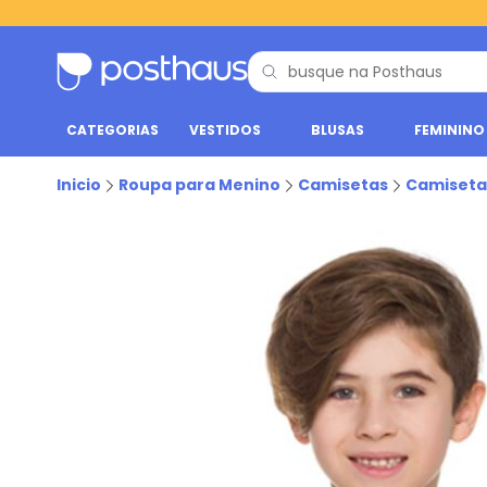
CATEGORIAS
VESTIDOS
BLUSAS
FEMININO
Inicio
Roupa para Menino
Camisetas
Camiseta