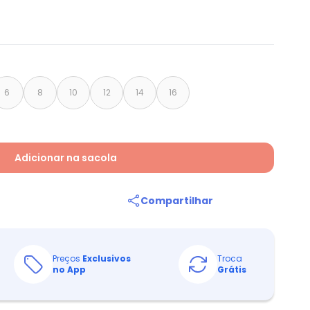
6
8
10
12
14
16
Adicionar na sacola
Compartilhar
Preços
Exclusivos
Troca
no App
Grátis