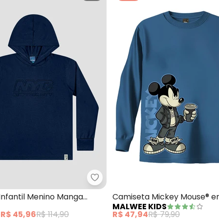
seta Menino Esportiva (Azul)
Reirex - Camiseta Infantil Men
Infantil Menino Manga
Camiseta Mickey Mouse® e
MALWEE KIDS
 Capuz (Azul)
(Azul)
e
R$ 45,96
R$ 114,90
R$ 47,94
R$ 79,90