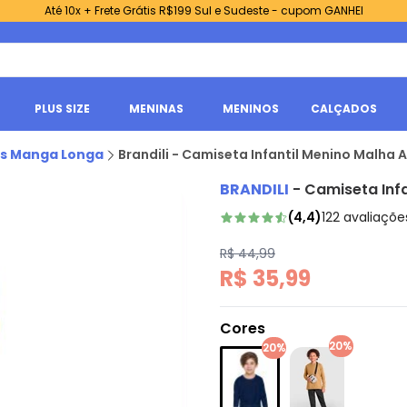
Até 10x + Frete Grátis R$199 Sul e Sudeste - cupom GANHEI
PLUS SIZE
MENINAS
MENINOS
CALÇADOS
s Manga Longa
Brandili - Camiseta Infantil Menino Malha A
BRANDILI
-
Camiseta Infa
(
4,4
)
122
avaliaçõe
R$ 44,99
R$ 35,99
Cores
20%
20%