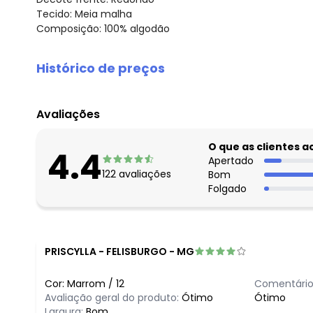
Tecido: Meia malha
Composição: 100% algodão
Histórico de preços
O preço apresentado abaixo é o menor oferecido em al
agosto/2026
Avaliações
julho/2026
junho/2026
O que as clientes 
4.4
maio/2026
Apertado
122
avaliações
Bom
abril/2026
Folgado
março/2026
fevereiro/2026
PRISCYLLA
-
FELISBURGO - MG
Cor:
Marrom
/
12
Comentário
Avaliação geral do produto:
Ótimo
Ótimo
Largura:
Bom