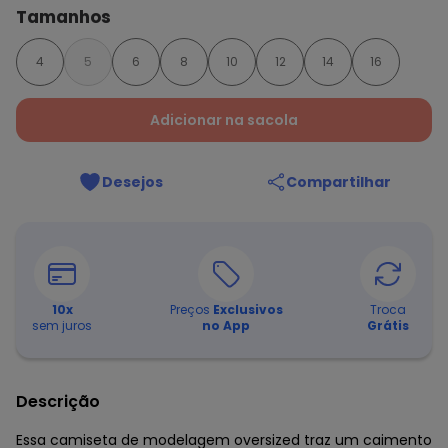
Tamanhos
4
5
6
8
10
12
14
16
Adicionar na sacola
Desejos
Compartilhar
10
x
Preços
Exclusivos
Troca
sem juros
no App
Grátis
Descrição
Essa camiseta de modelagem oversized traz um caimento