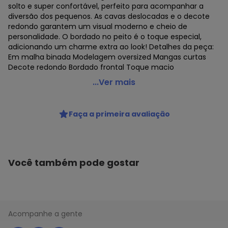
solto e super confortável, perfeito para acompanhar a
diversão dos pequenos. As cavas deslocadas e o decote
redondo garantem um visual moderno e cheio de
personalidade. O bordado no peito é o toque especial,
adicionando um charme extra ao look! Detalhes da peça:
Em malha binada Modelagem oversized Mangas curtas
Decote redondo Bordado frontal Toque macio
Hering - Camiseta Infantil Menino Oversized Bordada
...Ver mais
Azul
Código do produto: 24193136
Faça a primeira avaliação
Você também pode gostar
Acompanhe a gente