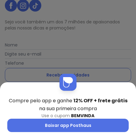
Seja você também um dos 7 milhões de apaixonados
pelas nossas dicas e promoções!
Nome
Digite seu e-mail
Telefone
Receber novidades
Ao enviar o cadastro, você concorda com a nossa
Política
de Privacidade
Compre pelo app e ganhe
12% OFF + frete grátis
na sua primeira compra
Use o cupom
BEMVINDA
Posthaus é uma marca da Posthaus Ltda / CNPJ:
Baixar app Posthaus
80.462.138/0001-41