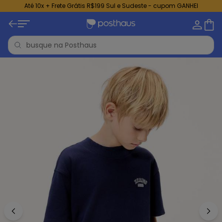
Até 10x + Frete Grátis R$199 Sul e Sudeste - cupom GANHEI