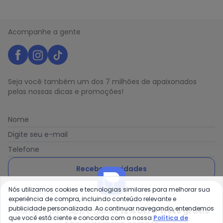
Acompanhe a gente
Seja você também um dos 7 milhões de apaixonados
pelas nossas dicas e promoções!
Nome
Digite seu e-mail
Telefone
Receber novidades
Nós utilizamos cookies e tecnologias similares para melhorar sua
Ao enviar o cadastro, você concorda com a nossa
Política
experiência de compra, incluindo conteúdo relevante e
de Privacidade
publicidade personalizada. Ao continuar navegando, entendemos
Compre pelo app e ganhe
12% OFF + frete grátis
que você está ciente e concorda com a nossa
Política de