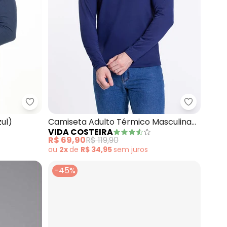
Decoy - Camisa com Gola Padre (Azul)
Vida Cost
ul)
Camiseta Adulto Térmico Masculina
VIDA COSTEIRA
Uv50+ (Chumbo)
R$ 69,90
R$ 119,90
ou
2x
de
R$ 34,95
sem
juros
-45%