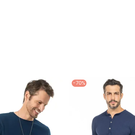
culina Diamond Touch Marinho
-70%