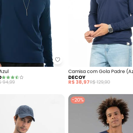
a Umbro Basic Uv (Royal)
Diametro - Camiseta Azul
Azul
Camisa com Gola Padre (Az
O
DECOY
$ 94,99
R$ 38,97
R$ 129,90
-20%