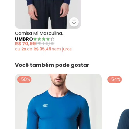
Umbro - Camisa Ml Mas
Camisa Ml Masculina
UMBRO
Diamond Touch Marinho
R$ 70,99
R$ 119,99
ou
2x
de
R$ 35,49
sem
juros
Você também pode gostar
-50%
-54%