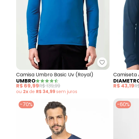
Umbro - Camis
Camisa Umbro Basic Uv (Royal)
Camiseta 
UMBRO
DIAMETR
R$ 69,99
R$ 139,99
R$ 43,19
R
ou
2x
de
R$ 34,99
sem
juros
-70%
-60%