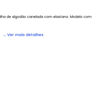
ha de algodão canelada com elastano. Modelo com
 Gola Rolê Marinho
... Ver mais detalhes