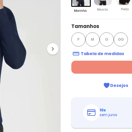
Preta
Mescla
Marinho
Tamanhos
P
M
G
GG
Tabela de medidas
Desejos
10
x
sem juros