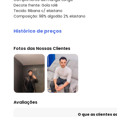
Decote frente: Gola rolê
Tecido: Ribana c/ elastano
Composição: 98% algodão 2% elastano
Histórico de preços
O preço apresentado abaixo é o menor oferecido em al
agosto/2026
Fotos das Nossas Clientes
julho/2026
junho/2026
maio/2026
abril/2026
março/2026
fevereiro/2026
Avaliações
O que as clientes 