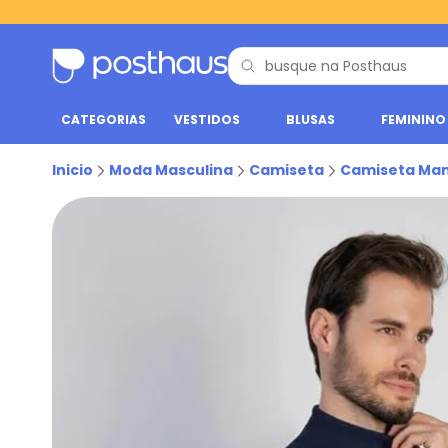
CATEGORIAS
VESTIDOS
BLUSAS
FEMININO
Inicio
Moda Masculina
Camiseta
Camiseta Ma