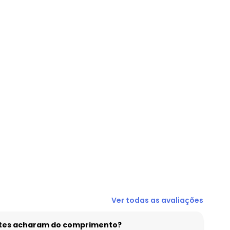
N/D*
R$ 47,99
R$ 44,99
R$ 52,99
R$ 47,99
R$ 42,99
R$ 42,99
Ver todas as avaliações
entes acharam do comprimento?