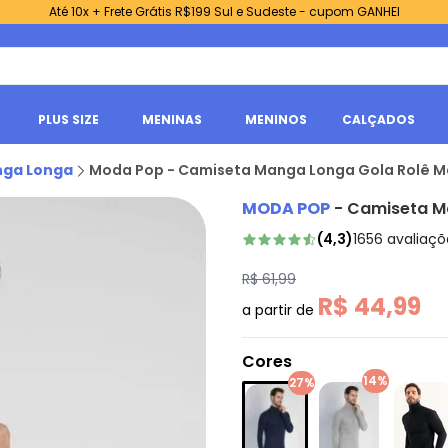
Até 10x + Frete Grátis R$199 Sul e Sudeste - cupom GANHEI
PLUS SIZE
MENINAS
MENINOS
CALÇADOS
nga Longa
Moda Pop - Camiseta Manga Longa Gola Rolê M
MODA POP
-
Camiseta M
(
4,3
)
1656
avaliaçõ
R$ 61,99
R$ 44,99
a partir de
Cores
14%
27%