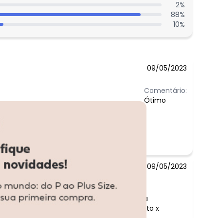
2
%
88
%
10
%
09/05/2023
Comentário:
Ótimo
09/05/2023
Comentário:
vale muito a pena
considerando custo x
benefício.