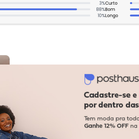
3
%
Curto
88
%
Bom
10
%
Longo